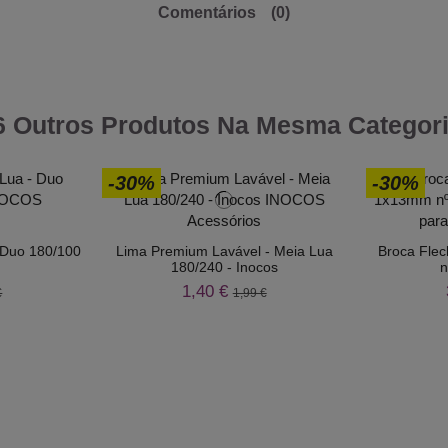
Comentários
(0)
6 Outros Produtos Na Mesma Categori
-30%
-30%
- Duo 180/100
Lima Premium Lavável - Meia Lua
Broca Fle
180/240 - Inocos
n
1,40 €
€
1,99 €