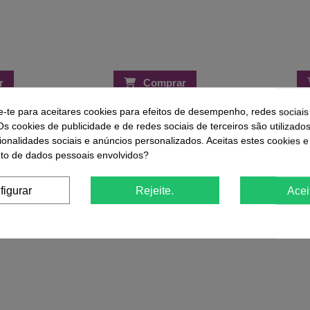
r
Comprar
e-te para aceitares cookies para efeitos de desempenho, redes sociais
Os cookies de publicidade e de redes sociais de terceiros são utilizado
ue Compraram Este Produto Também
ionalidades sociais e anúncios personalizados. Aceitas estes cookies e
o de dados pessoais envolvidos?
-29%
-25%
figurar
Rejeite.
Acei
m Elásticos
Verniz Gel Andreia 288
Maria Pinta
5,19 €
7,30 €