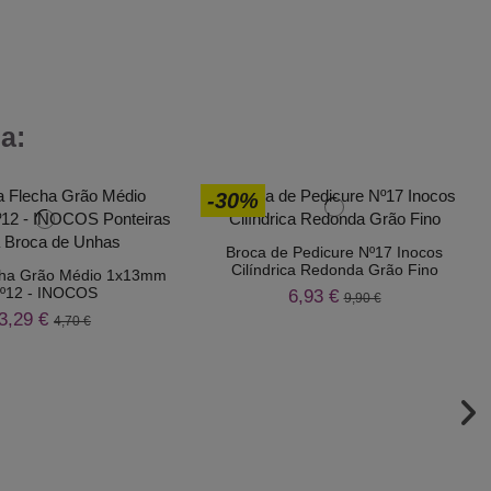
a:
-30%
Broca de Pedicure Nº17 Inocos
Cilíndrica Redonda Grão Fino
cha Grão Médio 1x13mm
º12 - INOCOS
6,93 €
9,90 €
3,29 €
4,70 €