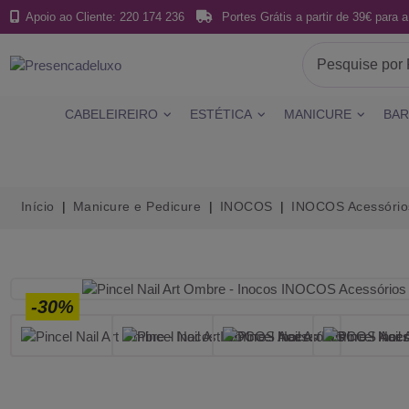
Apoio ao Cliente: 220 174 236
Portes Grátis a partir de 39€ para a
CABELEIREIRO
ESTÉTICA
MANICURE
BAR
Início
Manicure e Pedicure
INOCOS
INOCOS Acessório
-30%