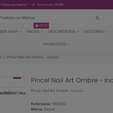
 Península Ibérica *
Envíos em 24/48h
NOVO
BER SHOP
ANUBIS
DESCARTÁVEIS
VESTUÁRIO
PROMOÇÕES
s
Pincel Nail Art Ombre - Inocos
Pincel Nail Art Ombre - In
Pincel Nail Art Ombre - Inocos
Referência:
9301072
Marca:
Inocos