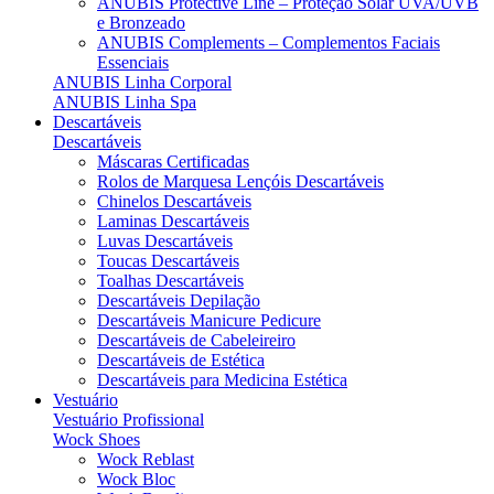
ANUBIS Protective Line – Proteção Solar UVA/UVB
e Bronzeado
ANUBIS Complements – Complementos Faciais
Essenciais
ANUBIS Linha Corporal
ANUBIS Linha Spa
Descartáveis
Descartáveis
Máscaras Certificadas
Rolos de Marquesa Lençóis Descartáveis
Chinelos Descartáveis
Laminas Descartáveis
Luvas Descartáveis
Toucas Descartáveis
Toalhas Descartáveis
Descartáveis Depilação
Descartáveis Manicure Pedicure
Descartáveis de Cabeleireiro
Descartáveis de Estética
Descartáveis para Medicina Estética
Vestuário
Vestuário Profissional
Wock Shoes
Wock Reblast
Wock Bloc