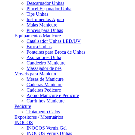
Descarnador Unhas
Pincel Espanador Unha
Tips Unhas
Instrumentos Apoio
Malas Manicure
Pinceis para Unhas
Equipamentos Manicure
Catalisador Unhas LED/UV
Broca Unhas
Ponteiras para Broca de Unhas
Aspiradores Unha
Candeeiro Manicure
Massajador de pés
Moveis para Manicure
Mesas de Manicure
Cadeiras Manicure
Cadeiras Pedicure
Apoio Manicure e Pedicure
Carrinhos Manicure
Pedicure
Tratamento Calos
Expositores / Mostruários
INOCOS
INOCOS Verniz Gel
INOCOS Verniz Unhas