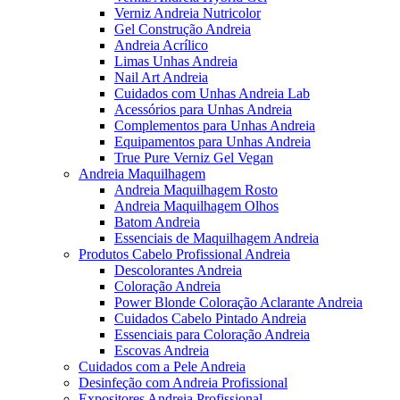
Verniz Andreia Nutricolor
Gel Construção Andreia
Andreia Acrílico
Limas Unhas Andreia
Nail Art Andreia
Cuidados com Unhas Andreia Lab
Acessórios para Unhas Andreia
Complementos para Unhas Andreia
Equipamentos para Unhas Andreia
True Pure Verniz Gel Vegan
Andreia Maquilhagem
Andreia Maquilhagem Rosto
Andreia Maquilhagem Olhos
Batom Andreia
Essenciais de Maquilhagem Andreia
Produtos Cabelo Profissional Andreia
Descolorantes Andreia
Coloração Andreia
Power Blonde Coloração Aclarante Andreia
Cuidados Cabelo Pintado Andreia
Essenciais para Coloração Andreia
Escovas Andreia
Cuidados com a Pele Andreia
Desinfeção com Andreia Profissional
Expositores Andreia Profissional