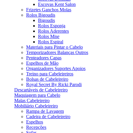
Escovas Kent Salon
Frizetes Ganchos Molas
Rolos Bigoudis
Bigoudis
Rolos Esponja
Rolos Aderentes
Rolos Mise
Rolos Espiral
Materiais para Pintar o Cabelo
Temporizadores Balanças Outros
Penteadores Capas
Espelhos de Mão
Organizadores Suportes Apoios
Treino para Cabeleireiros
Bolsas de Cabeleireiro
Royal Secret By Ricki Parodi
Descartáveis de Cabeleireiro
Maquiagem para Cabelo
Malas Cabeleireiro
Mobiliário Cabeleireiro
Rampa de Lavagem
Cadeira de Cabeleireiro
Espelhos
Recepções
Sofas