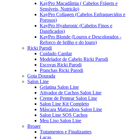
KayPro Macadâmia ( Cabelos Frágeis e
Sensíveis, Nutrição)
KayPro Collagen (Cabelos Enfraquecidos e
Porosos)
KayPro Hyaluronic (Cabelos Finos e
Danificados)
KayPro Blonde (Louros e Descolorados -
Reforço de brilho e do louro)
Ricki Parodi
Cuidado Capilar
Modelador de Cabelo Ricki Parodi
Escovas Ricki Parodi
Pranchas Ricki Parodi
Gota Dourada
Salon Line
Gelatina Salon Line
Ativador de Cachos Salon Line
Creme de Pentear Salon Line
Salon Line Kit Completo
Máscara Matizadora Salon Line
Salon Line SOS Cachos
Meu Liso Salon Line
Broaer
Tratamentos e Finalizantes
Lacas