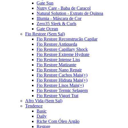
Gate Sun
Nutry Care - Baba de Caracol
Natural Solution - Extrato de Quinoa
Illumia - Máscara de Cor
Zero35 Sleek & Curls
Gate Ocean
Fio Restore (Sem Sal)
Fio Restore Reconstrução Capilar
Fio Restore Antiqueda
Fio Restore Capillary Shock
Fio Restore Extreme Hydrate
Fio Restore Intense Liss
Fio Restore Matizante
Fio Restore Nano Repair
Fio Restore Cachos Mais(+)
Fio Restore Hidrata Mais(+)
Fio Restore Lisos Mais(+)
Fio Restore Termic Selagem
Fio Restore Vigori Trat
Afro Vida (Sem Sal)
Tendence
Basic
Daily
Riche Com Óleo Argão
Restore