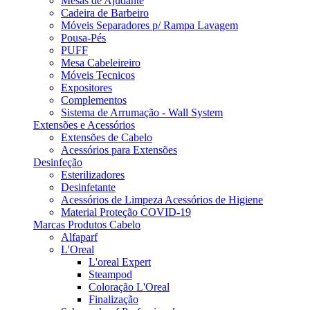
Mesas de Ajudante
Cadeira de Barbeiro
Móveis Separadores p/ Rampa Lavagem
Pousa-Pés
PUFF
Mesa Cabeleireiro
Móveis Tecnicos
Expositores
Complementos
Sistema de Arrumação - Wall System
Extensões e Acessórios
Extensões de Cabelo
Acessórios para Extensões
Desinfeção
Esterilizadores
Desinfetante
Acessórios de Limpeza Acessórios de Higiene
Material Proteção COVID-19
Marcas Produtos Cabelo
Alfaparf
L'Oreal
L'oreal Expert
Steampod
Coloração L'Oreal
Finalização