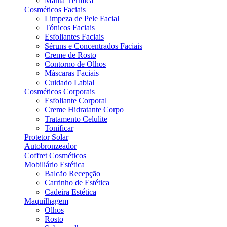
Manta Térmica
Cosméticos Faciais
Limpeza de Pele Facial
Tónicos Faciais
Esfoliantes Faciais
Séruns e Concentrados Faciais
Creme de Rosto
Contorno de Olhos
Máscaras Faciais
Cuidado Labial
Cosméticos Corporais
Esfoliante Corporal
Creme Hidratante Corpo
Tratamento Celulite
Tonificar
Protetor Solar
Autobronzeador
Coffret Cosméticos
Mobiliário Estética
Balcão Recepção
Carrinho de Estética
Cadeira Estética
Maquilhagem
Olhos
Rosto