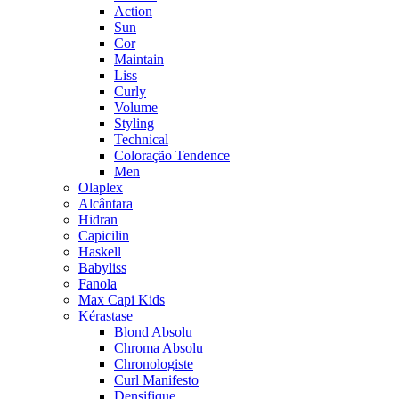
Action
Sun
Cor
Maintain
Liss
Curly
Volume
Styling
Technical
Coloração Tendence
Men
Olaplex
Alcântara
Hidran
Capicilin
Haskell
Babyliss
Fanola
Max Capi Kids
Kérastase
Blond Absolu
Chroma Absolu
Chronologiste
Curl Manifesto
Densifique