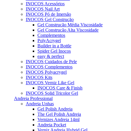
INOCOS Acessórios
INOCOS Nail Art
INOCOS Pó de Imersão
INOCOS Gel Construção
Gel Construção Média Viscosidade
Gel Construção Alta Viscosidade
Complementos
PolyAcrygel
Builder in a Bottle
Spider Gel Inocos
easy & perfect
INOCOS Cuidados de Pele
INOCOS Complementos
INOCOS Polyacrygel
INOCOS Kits
INOCOS Verniz Like Gel
INOCOS Care & Finish
INOCOS Solid Tricolor Gel
Andreia Professional
Andreia Unhas
Gel Polish Andreia
The Gel Polish Andreia
Vernizes Andreia 14ml
Andreia Pocket
Verniz Andreia Hybrid Gel