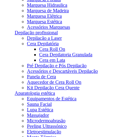
Marquesa Hidraulica
Marquesa de Madeira
Marquesa Elétrica
Marquesa Estética
Acessórios Marquesas
Depilação profissional
Depilação a Laser
Cera Depilatória
Cera Roll On
Cera Depilatoria Granulada
Cera em Lata
Pré Depilação e Pós Depilação
Acessórios e Descartáveis Depilação
Panela de Cera
Aquecedor de Cera Roll On
Kit Depilação Cera Quente
Aparatologia estética
Equipamentos de Estética
Sauna Facial
Lupa Estética
Massajador
Microdermoabrasão
Peeling Ultrassónico
Eletroestimulação