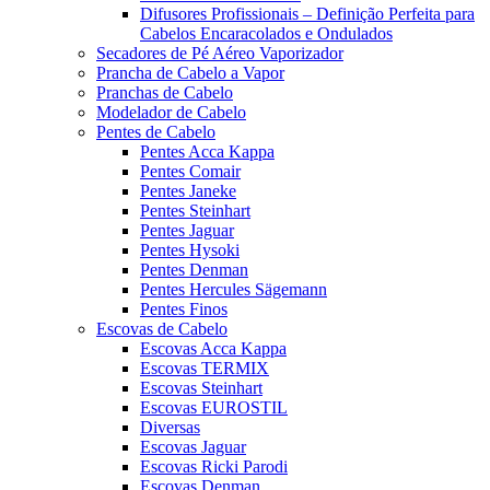
Difusores Profissionais – Definição Perfeita para
Cabelos Encaracolados e Ondulados
Secadores de Pé Aéreo Vaporizador
Prancha de Cabelo a Vapor
Pranchas de Cabelo
Modelador de Cabelo
Pentes de Cabelo
Pentes Acca Kappa
Pentes Comair
Pentes Janeke
Pentes Steinhart
Pentes Jaguar
Pentes Hysoki
Pentes Denman
Pentes Hercules Sägemann
Pentes Finos
Escovas de Cabelo
Escovas Acca Kappa
Escovas TERMIX
Escovas Steinhart
Escovas EUROSTIL
Diversas
Escovas Jaguar
Escovas Ricki Parodi
Escovas Denman