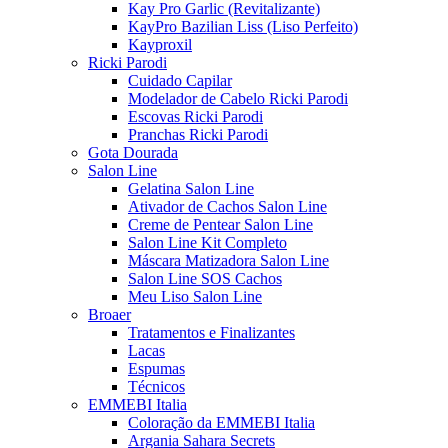
Kay Pro Garlic (Revitalizante)
KayPro Bazilian Liss (Liso Perfeito)
Kayproxil
Ricki Parodi
Cuidado Capilar
Modelador de Cabelo Ricki Parodi
Escovas Ricki Parodi
Pranchas Ricki Parodi
Gota Dourada
Salon Line
Gelatina Salon Line
Ativador de Cachos Salon Line
Creme de Pentear Salon Line
Salon Line Kit Completo
Máscara Matizadora Salon Line
Salon Line SOS Cachos
Meu Liso Salon Line
Broaer
Tratamentos e Finalizantes
Lacas
Espumas
Técnicos
EMMEBI Italia
Coloração da EMMEBI Italia
Argania Sahara Secrets