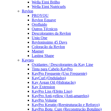
Wella Eimi Brilho
Wella Eimi Nutricurls
Revlon
PROYOU
Revlon Equave
Orofluido
Outros Técnicos
Descolorantes da Revlon
Uniq One
Revlonissimo 45 Days
Coloração da Revlon
Magnet
Lasting Shape
Kaypro
Oxidantes / Descolorantes da Kay Line
Tinta para Cabelo KayPro
KayPro Frequente (Uso Frequente)
KayCurl (Ondulados)
Kay Argan Oil (Hidratação)
Kay Extension
KayPro Liss (Efeito Liso)
KayPro Anti-yellow (Anti-amarelos)
KayPro Volume
KayPro Keratin (Reestruturação e Reforço)
KayPro Botu_Cure (Reconstrução Botulino)