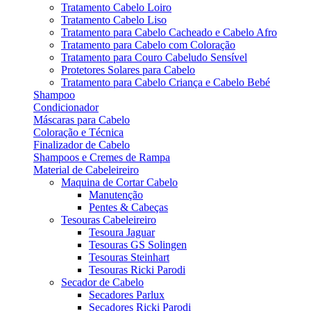
Tratamento Cabelo Loiro
Tratamento Cabelo Liso
Tratamento para Cabelo Cacheado e Cabelo Afro
Tratamento para Cabelo com Coloração
Tratamento para Couro Cabeludo Sensível
Protetores Solares para Cabelo
Tratamento para Cabelo Criança e Cabelo Bebé
Shampoo
Condicionador
Máscaras para Cabelo
Coloração e Técnica
Finalizador de Cabelo
Shampoos e Cremes de Rampa
Material de Cabeleireiro
Maquina de Cortar Cabelo
Manutenção
Pentes & Cabeças
Tesouras Cabeleireiro
Tesoura Jaguar
Tesouras GS Solingen
Tesouras Steinhart
Tesouras Ricki Parodi
Secador de Cabelo
Secadores Parlux
Secadores Ricki Parodi