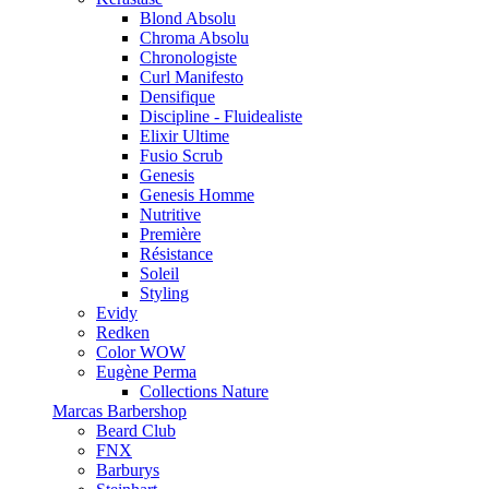
Blond Absolu
Chroma Absolu
Chronologiste
Curl Manifesto
Densifique
Discipline - Fluidealiste
Elixir Ultime
Fusio Scrub
Genesis
Genesis Homme
Nutritive
Première
Résistance
Soleil
Styling
Evidy
Redken
Color WOW
Eugène Perma
Collections Nature
Marcas Barbershop
Beard Club
FNX
Barburys