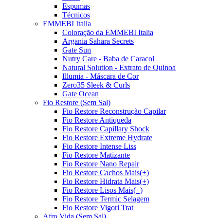
Espumas
Técnicos
EMMEBI Italia
Coloração da EMMEBI Italia
Argania Sahara Secrets
Gate Sun
Nutry Care - Baba de Caracol
Natural Solution - Extrato de Quinoa
Illumia - Máscara de Cor
Zero35 Sleek & Curls
Gate Ocean
Fio Restore (Sem Sal)
Fio Restore Reconstrução Capilar
Fio Restore Antiqueda
Fio Restore Capillary Shock
Fio Restore Extreme Hydrate
Fio Restore Intense Liss
Fio Restore Matizante
Fio Restore Nano Repair
Fio Restore Cachos Mais(+)
Fio Restore Hidrata Mais(+)
Fio Restore Lisos Mais(+)
Fio Restore Termic Selagem
Fio Restore Vigori Trat
Afro Vida (Sem Sal)