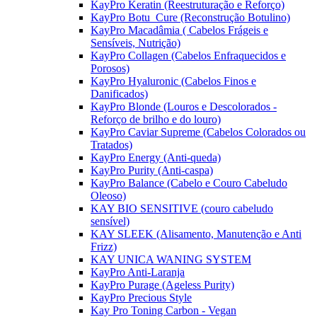
KayPro Keratin (Reestruturação e Reforço)
KayPro Botu_Cure (Reconstrução Botulino)
KayPro Macadâmia ( Cabelos Frágeis e
Sensíveis, Nutrição)
KayPro Collagen (Cabelos Enfraquecidos e
Porosos)
KayPro Hyaluronic (Cabelos Finos e
Danificados)
KayPro Blonde (Louros e Descolorados -
Reforço de brilho e do louro)
KayPro Caviar Supreme (Cabelos Colorados ou
Tratados)
KayPro Energy (Anti-queda)
KayPro Purity (Anti-caspa)
KayPro Balance (Cabelo e Couro Cabeludo
Oleoso)
KAY BIO SENSITIVE (couro cabeludo
sensível)
KAY SLEEK (Alisamento, Manutenção e Anti
Frizz)
KAY UNICA WANING SYSTEM
KayPro Anti-Laranja
KayPro Purage (Ageless Purity)
KayPro Precious Style
Kay Pro Toning Carbon - Vegan