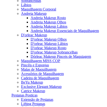
Sobrancelhas
Lábios
Maquilhagem Corporal
Andreia Makeup
Andreia Makeup Rosto
Andreia Makeup Olhos
Andreia Makeup Lábios
Andreia Makeup Essenciais de Maquilhagem
D'orleac Makeup
D'orleac Makeup Olhos
D'orleac Makeup Lábios
D'orleac Makeup Rosto
D'orleac Makeup Sobrancelhas
Dórleac Makeup Pinceis de Maquiagem
Maquilhagem MISS COP
Pincéis e Esponjas
Malas de Maquilhagem
Acessórios de Maquilhagem
Cadeira de Maquilhagem
BeYu Makeup
Exclusive Elegant Makeup
Catrice Makeup
Pestanas Postiças
Extensão de Pestanas
Lifting Pestanas