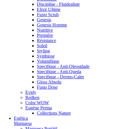
Discipline - Fluidealiste
Elixir Ultime
Fusio Scrub
Genesis
Genesis Homme
Nutritive
Première
Résistance
Soleil
Styling
Symbiose
Volumifique
Specifique - Anti-Oleosidade
Specifique - Anti-Queda
Specifique - Dermo-Calm
Gloss Absolu
Fusio Dose
Evidy
Redken
Color WOW
Eugène Perma
Collections Nature
Estética
Marquesa
Marquesa Portátil