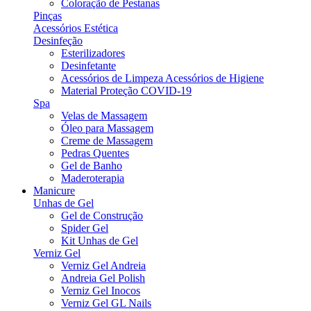
Coloração de Pestanas
Pinças
Acessórios Estética
Desinfeção
Esterilizadores
Desinfetante
Acessórios de Limpeza Acessórios de Higiene
Material Proteção COVID-19
Spa
Velas de Massagem
Óleo para Massagem
Creme de Massagem
Pedras Quentes
Gel de Banho
Maderoterapia
Manicure
Unhas de Gel
Gel de Construção
Spider Gel
Kit Unhas de Gel
Verniz Gel
Verniz Gel Andreia
Andreia Gel Polish
Verniz Gel Inocos
Verniz Gel GL Nails