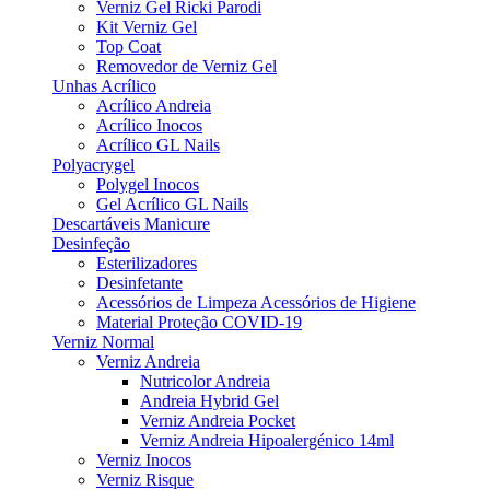
Verniz Gel Ricki Parodi
Kit Verniz Gel
Top Coat
Removedor de Verniz Gel
Unhas Acrílico
Acrílico Andreia
Acrílico Inocos
Acrílico GL Nails
Polyacrygel
Polygel Inocos
Gel Acrílico GL Nails
Descartáveis Manicure
Desinfeção
Esterilizadores
Desinfetante
Acessórios de Limpeza Acessórios de Higiene
Material Proteção COVID-19
Verniz Normal
Verniz Andreia
Nutricolor Andreia
Andreia Hybrid Gel
Verniz Andreia Pocket
Verniz Andreia Hipoalergénico 14ml
Verniz Inocos
Verniz Risque