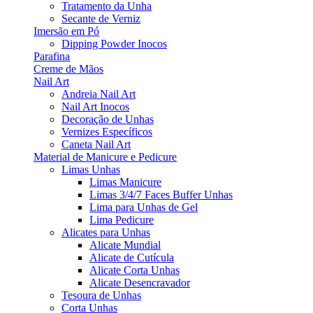
Tratamento da Unha
Secante de Verniz
Imersão em Pó
Dipping Powder Inocos
Parafina
Creme de Mãos
Nail Art
Andreia Nail Art
Nail Art Inocos
Decoração de Unhas
Vernizes Específicos
Caneta Nail Art
Material de Manicure e Pedicure
Limas Unhas
Limas Manicure
Limas 3/4/7 Faces Buffer Unhas
Lima para Unhas de Gel
Lima Pedicure
Alicates para Unhas
Alicate Mundial
Alicate de Cutícula
Alicate Corta Unhas
Alicate Desencravador
Tesoura de Unhas
Corta Unhas