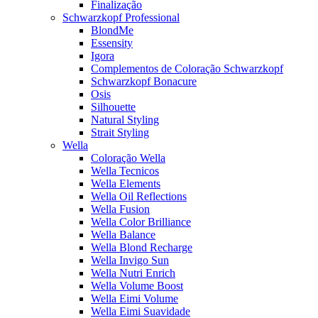
Finalização
Schwarzkopf Professional
BlondMe
Essensity
Igora
Complementos de Coloração Schwarzkopf
Schwarzkopf Bonacure
Osis
Silhouette
Natural Styling
Strait Styling
Wella
Coloração Wella
Wella Tecnicos
Wella Elements
Wella Oil Reflections
Wella Fusion
Wella Color Brilliance
Wella Balance
Wella Blond Recharge
Wella Invigo Sun
Wella Nutri Enrich
Wella Volume Boost
Wella Eimi Volume
Wella Eimi Suavidade