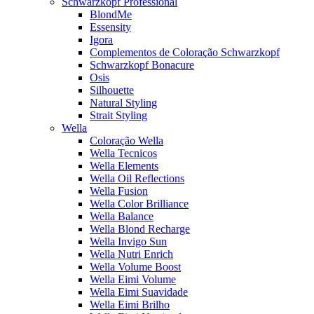
Schwarzkopf Professional
BlondMe
Essensity
Igora
Complementos de Coloração Schwarzkopf
Schwarzkopf Bonacure
Osis
Silhouette
Natural Styling
Strait Styling
Wella
Coloração Wella
Wella Tecnicos
Wella Elements
Wella Oil Reflections
Wella Fusion
Wella Color Brilliance
Wella Balance
Wella Blond Recharge
Wella Invigo Sun
Wella Nutri Enrich
Wella Volume Boost
Wella Eimi Volume
Wella Eimi Suavidade
Wella Eimi Brilho