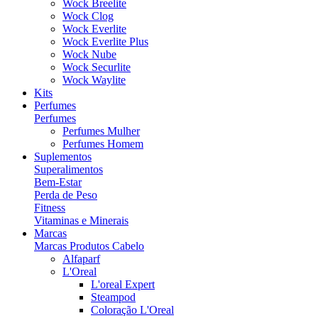
Wock Breelite
Wock Clog
Wock Everlite
Wock Everlite Plus
Wock Nube
Wock Securlite
Wock Waylite
Kits
Perfumes
Perfumes
Perfumes Mulher
Perfumes Homem
Suplementos
Superalimentos
Bem-Estar
Perda de Peso
Fitness
Vitaminas e Minerais
Marcas
Marcas Produtos Cabelo
Alfaparf
L'Oreal
L'oreal Expert
Steampod
Coloração L'Oreal