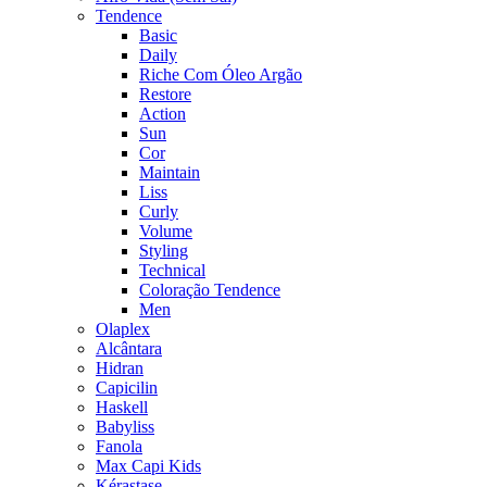
Tendence
Basic
Daily
Riche Com Óleo Argão
Restore
Action
Sun
Cor
Maintain
Liss
Curly
Volume
Styling
Technical
Coloração Tendence
Men
Olaplex
Alcântara
Hidran
Capicilin
Haskell
Babyliss
Fanola
Max Capi Kids
Kérastase