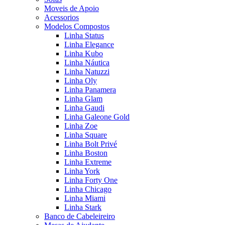
Moveis de Apoio
Acessorios
Modelos Compostos
Linha Status
Linha Elegance
Linha Kubo
Linha Náutica
Linha Natuzzi
Linha Oly
Linha Panamera
Linha Glam
Linha Gaudi
Linha Galeone Gold
Linha Zoe
Linha Square
Linha Bolt Privé
Linha Boston
Linha Extreme
Linha York
Linha Forty One
Linha Chicago
Linha Miami
Linha Stark
Banco de Cabeleireiro