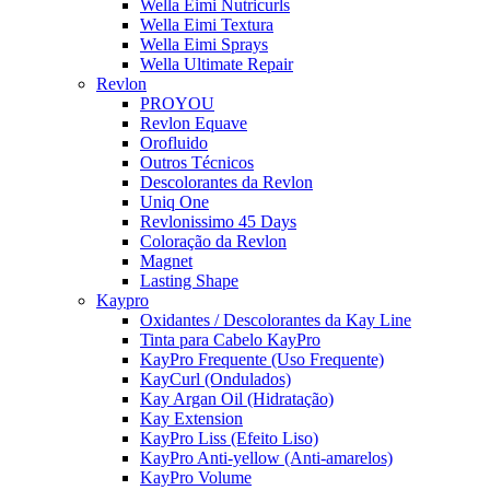
Wella Eimi Nutricurls
Wella Eimi Textura
Wella Eimi Sprays
Wella Ultimate Repair
Revlon
PROYOU
Revlon Equave
Orofluido
Outros Técnicos
Descolorantes da Revlon
Uniq One
Revlonissimo 45 Days
Coloração da Revlon
Magnet
Lasting Shape
Kaypro
Oxidantes / Descolorantes da Kay Line
Tinta para Cabelo KayPro
KayPro Frequente (Uso Frequente)
KayCurl (Ondulados)
Kay Argan Oil (Hidratação)
Kay Extension
KayPro Liss (Efeito Liso)
KayPro Anti-yellow (Anti-amarelos)
KayPro Volume