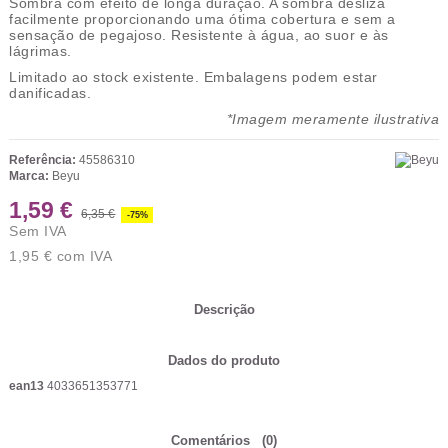
Sombra com efeito de longa duração. A sombra desliza
facilmente proporcionando uma ótima cobertura e sem a
sensação de pegajoso. Resistente à água, ao suor e às
lágrimas.
Limitado ao stock existente.
Embalagens podem estar
danificadas.
*Imagem meramente ilustrativa
Referência:
45586310
Marca:
Beyu
1,59 €
6,35 €
-75%
Sem IVA
1,95 €
com IVA
Descrição
Dados do produto
ean13
4033651353771
Comentários
(0)