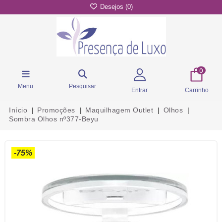
Desejos (
0
)
0
Menu
Pesquisar
Entrar
Carrinho
Início
Promoções
Maquilhagem Outlet
Olhos
Sombra Olhos nº377-Beyu
-75%