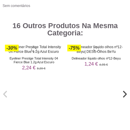
Sem comentários
16 Outros Produtos Na Mesma
Categoria:
-30%
-75%
Eyeliner Prestige Total Intensity 04
Delineador líquido olhos nº12-Beyu
Fierce Blue 1.2g Azul Escuro
1,24 €
4,95 €
2,24 €
3,20 €