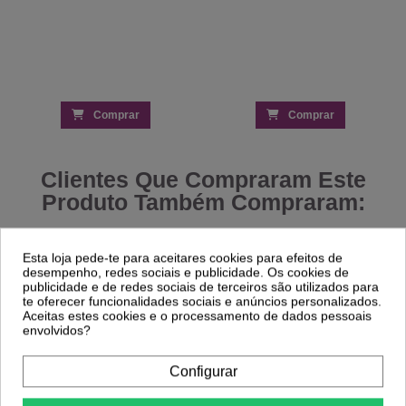
Comprar
Comprar
Clientes Que Compraram Este
Produto Também Compraram:
-26%
-30%
Esta loja pede-te para aceitares cookies para efeitos de
desempenho, redes sociais e publicidade. Os cookies de
Alicate Unhas 10cm - Baruffaldi
Aquecedor Parafina Profissional 3Kg da
publicidade e de redes sociais de terceiros são utilizados para
Ricki Parodi
5,01 €
te oferecer funcionalidades sociais e anúncios personalizados.
6,76 €
38,88 €
55,53 €
Aceitas estes cookies e o processamento de dados pessoais
envolvidos?
Configurar