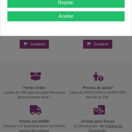
Rejeite.
Aceitar
Comprar
Comprar
Portes Grátis
Precisa de ajuda?
a partir de 39€ apenas para Península
Ligue já 220174236 ou 916967800
Ibérica exceto Ilhas *
das 9h às 18h.
Envios em 24/48h
14 Dias para Trocas
coloque o nº telemóvel para um melhor
ou Devoluções. Ver
Politica de
serviço de entrega.
Devolução
.