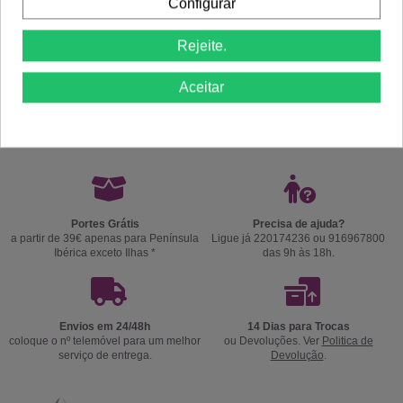
Configurar
Rejeite.
Aceitar
Comprar
Comprar
Portes Grátis
Precisa de ajuda?
a partir de 39€ apenas para Península
Ligue já 220174236 ou 916967800
Ibérica exceto Ilhas *
das 9h às 18h.
Envios em 24/48h
14 Dias para Trocas
coloque o nº telemóvel para um melhor
ou Devoluções. Ver
Politica de
serviço de entrega.
Devolução
.