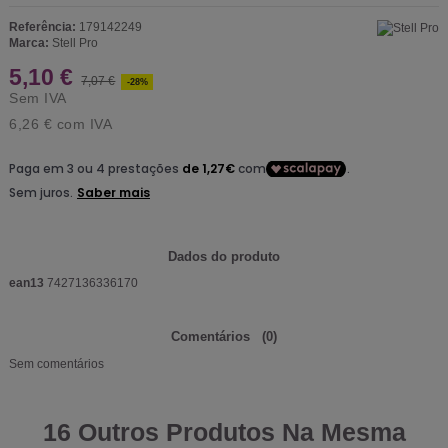
Referência:
179142249
Marca:
Stell Pro
5,10 €
7,07 €
-28%
Sem IVA
6,26 €
com IVA
Dados do produto
ean13
7427136336170
Comentários
(0)
Sem comentários
16 Outros Produtos Na Mesma