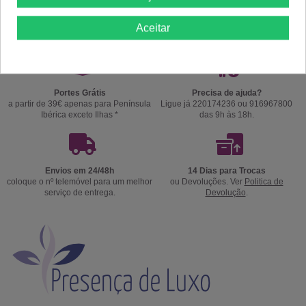
Aceitar
Portes Grátis
Precisa de ajuda?
a partir de 39€ apenas para Península
Ligue já 220174236 ou 916967800
Ibérica exceto Ilhas *
das 9h às 18h.
Envios em 24/48h
14 Dias para Trocas
coloque o nº telemóvel para um melhor
ou Devoluções. Ver
Politica de
serviço de entrega.
Devolução
.