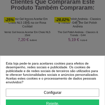
Clientes Que Compraram Este
Produto Também Compraram:
-25%
-28,02%
Verniz Gel Inocos Acertar Em Cheio NL5
The Gel Polish Andreia - Classics &
15ml
Trends - G44
7,20 €
5,19 €
9,59 €
7,21 €
Esta loja pede-te para aceitares cookies para efeitos de
desempenho, redes sociais e publicidade. Os cookies de
publicidade e de redes sociais de terceiros são utilizados para
te oferecer funcionalidades sociais e anúncios personalizados.
Aceitas estes cookies e o processamento de dados pessoais
envolvidos?
Configurar
Comprar
Rejeite.