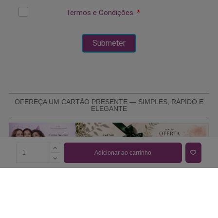
OFEREÇA UM CARTÃO PRESENTE — SIMPLES, RÁPIDO E
ELEGANTE
Adicionar ao carrinho
COMPRAR CARTÃO PRESENTE
PROMOÇÕES E REDUÇÕES