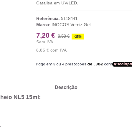
Catalisa em UV/LED.
Referência:
9118441
Marca:
INOCOS Verniz Gel
7,20 €
9,59 €
-25%
Sem IVA
8,85 €
com IVA
Descrição
Cheio NL5 15ml:
.