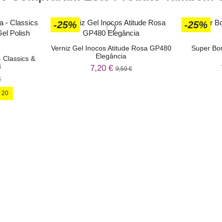
-25%
-25%
Verniz Gel Inocos Atitude Rosa GP480
Super Bo
Elegância
- Classics &
8
7,20 €
9,59 €
€
:
19