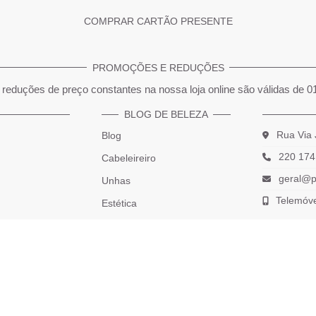
COMPRAR CARTÃO PRESENTE
PROMOÇÕES E REDUÇÕES
reduções de preço constantes na nossa loja online são válidas de 0
BLOG DE BELEZA
Rua Via 
Blog
220 174
Cabeleireiro
geral@p
Unhas
Telemóv
Estética
*(Chama
Maquilhagem