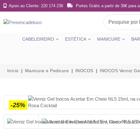
Apoio ao Cliente: 220 174 236
Portes Grátis a partir de 39€ para a
CABELEIREIRO
ESTÉTICA
MANICURE
BAR
Início
Manicure e Pedicure
INOCOS
INOCOS Verniz Ge
-25%