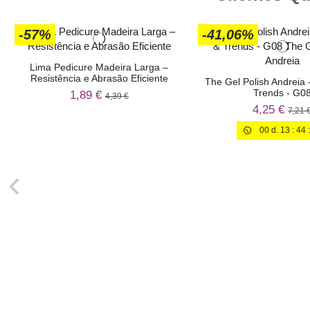
-57%
-41,06%
Lima Pedicure Madeira Larga –
Resistência e Abrasão Eficiente
The Gel Polish Andreia 
Trends - G0
1,89 €
4,39 €
4,25 €
7,21 
00
d.
13
:
44