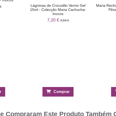
Lágrimas de Crocodilo Verniz Gel
Maria Rech
€
15ml - Colecção Maria Cachucha-
Pêss
Inocos
7,20 €
9,59 €
r
Comprar
ue Compraram Este Produto Também