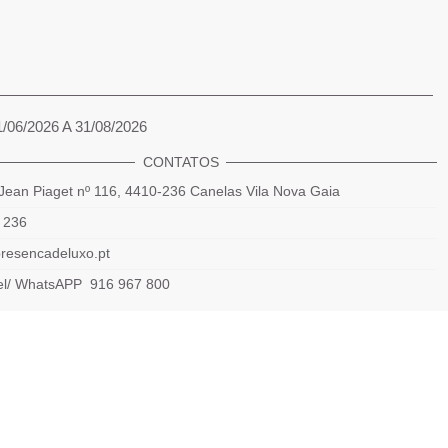
1/06/2026 A 31/08/2026
CONTATOS
Jean Piaget nº 116, 4410-236 Canelas Vila Nova Gaia
 236
resencadeluxo.pt
el/ WhatsAPP 916 967 800
das rede fixa e móvel nacional)
Powered by 2026
Presença de luxo