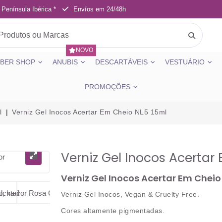
 Península Ibérica *
Envíos em 24/48h
NOVO
BER SHOP
ANUBIS
DESCARTÁVEIS
VESTUÁRIO
PROMOÇÕES
l
Verniz Gel Inocos Acertar Em Cheio NL5 15ml
Verniz Gel Inocos Acertar
Verniz Gel Inocos Acertar Em Cheio
Verniz Gel Inocos, Vegan & Cruelty Free.
Cores altamente pigmentadas.