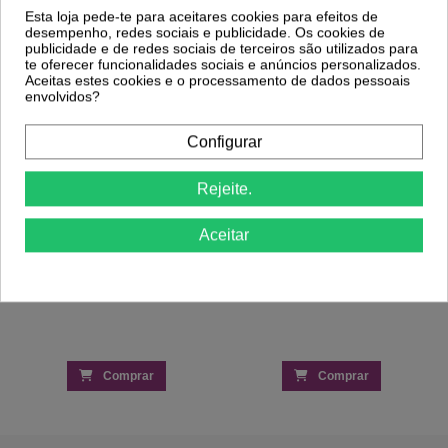
Produto Também Compraram:
Esta loja pede-te para aceitares cookies para efeitos de
desempenho, redes sociais e publicidade. Os cookies de
publicidade e de redes sociais de terceiros são utilizados para
-30%
te oferecer funcionalidades sociais e anúncios personalizados.
Aspirador Unhas Portátil 80w
Aceitas estes cookies e o processamento de dados pessoais
36,99 €
Verniz Inocos Like Gel 218 Branco Gelo
envolvidos?
Perolado 11ml
2,17 €
3,09 €
Configurar
Rejeite.
Aceitar
Comprar
Comprar