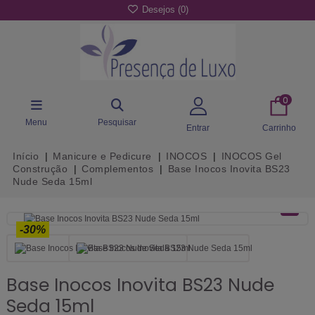
Desejos (
0
)
0
Menu
Pesquisar
Entrar
Carrinho
Início
Manicure e Pedicure
INOCOS
INOCOS Gel
Construção
Complementos
Base Inocos Inovita BS23
Nude Seda 15ml
-30%
Base Inocos Inovita BS23 Nude
Seda 15ml