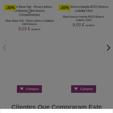
-30%
-30%
Base Inocos Inovita BS22 Branco
Leitoso 15ml
Fiber Base Gel - Rosa Leitoso Cintilante
9,03 €
15ml Inocos
12,90 €
9,03 €
12,90 €
Comprar
Comprar
Clientes Que Compraram Este