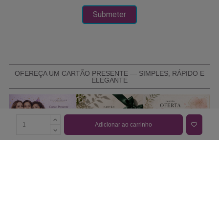
OFEREÇA UM CARTÃO PRESENTE — SIMPLES, RÁPIDO E
ELEGANTE
Adicionar ao carrinho
COMPRAR CARTÃO PRESENTE
PROMOÇÕES E REDUÇÕES
Todas as promoções e reduções de preço constantes na
nossa loja online são válidas de 01/06/2026 A 31/08/2026