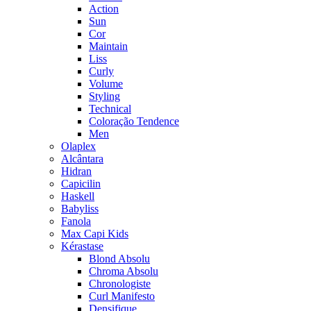
Action
Sun
Cor
Maintain
Liss
Curly
Volume
Styling
Technical
Coloração Tendence
Men
Olaplex
Alcântara
Hidran
Capicilin
Haskell
Babyliss
Fanola
Max Capi Kids
Kérastase
Blond Absolu
Chroma Absolu
Chronologiste
Curl Manifesto
Densifique