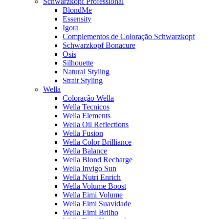
Schwarzkopf Professional
BlondMe
Essensity
Igora
Complementos de Coloração Schwarzkopf
Schwarzkopf Bonacure
Osis
Silhouette
Natural Styling
Strait Styling
Wella
Coloração Wella
Wella Tecnicos
Wella Elements
Wella Oil Reflections
Wella Fusion
Wella Color Brilliance
Wella Balance
Wella Blond Recharge
Wella Invigo Sun
Wella Nutri Enrich
Wella Volume Boost
Wella Eimi Volume
Wella Eimi Suavidade
Wella Eimi Brilho