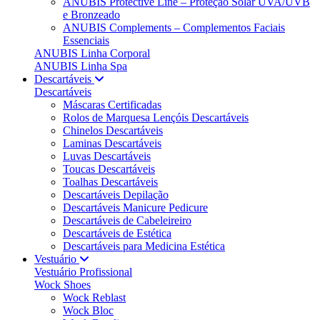
ANUBIS Protective Line – Proteção Solar UVA/UVB
e Bronzeado
ANUBIS Complements – Complementos Faciais
Essenciais
ANUBIS Linha Corporal
ANUBIS Linha Spa
Descartáveis
Descartáveis
Máscaras Certificadas
Rolos de Marquesa Lençóis Descartáveis
Chinelos Descartáveis
Laminas Descartáveis
Luvas Descartáveis
Toucas Descartáveis
Toalhas Descartáveis
Descartáveis Depilação
Descartáveis Manicure Pedicure
Descartáveis de Cabeleireiro
Descartáveis de Estética
Descartáveis para Medicina Estética
Vestuário
Vestuário Profissional
Wock Shoes
Wock Reblast
Wock Bloc