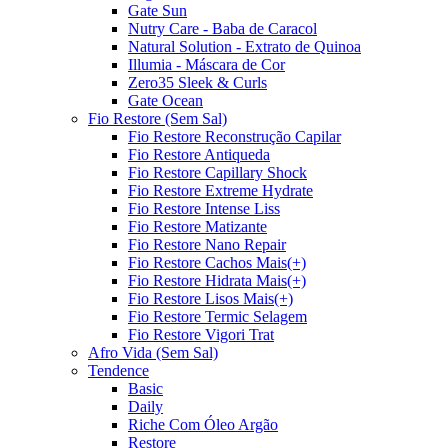
Gate Sun
Nutry Care - Baba de Caracol
Natural Solution - Extrato de Quinoa
Illumia - Máscara de Cor
Zero35 Sleek & Curls
Gate Ocean
Fio Restore (Sem Sal)
Fio Restore Reconstrução Capilar
Fio Restore Antiqueda
Fio Restore Capillary Shock
Fio Restore Extreme Hydrate
Fio Restore Intense Liss
Fio Restore Matizante
Fio Restore Nano Repair
Fio Restore Cachos Mais(+)
Fio Restore Hidrata Mais(+)
Fio Restore Lisos Mais(+)
Fio Restore Termic Selagem
Fio Restore Vigori Trat
Afro Vida (Sem Sal)
Tendence
Basic
Daily
Riche Com Óleo Argão
Restore