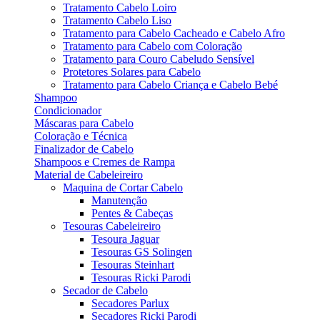
Tratamento Cabelo Loiro
Tratamento Cabelo Liso
Tratamento para Cabelo Cacheado e Cabelo Afro
Tratamento para Cabelo com Coloração
Tratamento para Couro Cabeludo Sensível
Protetores Solares para Cabelo
Tratamento para Cabelo Criança e Cabelo Bebé
Shampoo
Condicionador
Máscaras para Cabelo
Coloração e Técnica
Finalizador de Cabelo
Shampoos e Cremes de Rampa
Material de Cabeleireiro
Maquina de Cortar Cabelo
Manutenção
Pentes & Cabeças
Tesouras Cabeleireiro
Tesoura Jaguar
Tesouras GS Solingen
Tesouras Steinhart
Tesouras Ricki Parodi
Secador de Cabelo
Secadores Parlux
Secadores Ricki Parodi