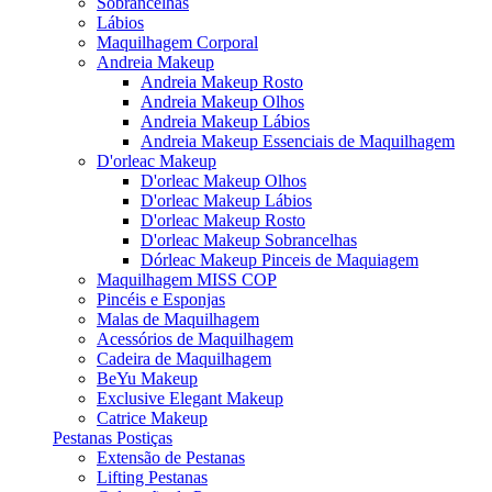
Sobrancelhas
Lábios
Maquilhagem Corporal
Andreia Makeup
Andreia Makeup Rosto
Andreia Makeup Olhos
Andreia Makeup Lábios
Andreia Makeup Essenciais de Maquilhagem
D'orleac Makeup
D'orleac Makeup Olhos
D'orleac Makeup Lábios
D'orleac Makeup Rosto
D'orleac Makeup Sobrancelhas
Dórleac Makeup Pinceis de Maquiagem
Maquilhagem MISS COP
Pincéis e Esponjas
Malas de Maquilhagem
Acessórios de Maquilhagem
Cadeira de Maquilhagem
BeYu Makeup
Exclusive Elegant Makeup
Catrice Makeup
Pestanas Postiças
Extensão de Pestanas
Lifting Pestanas