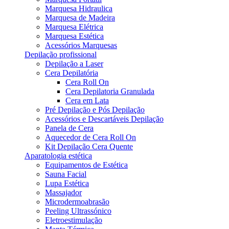
Marquesa Hidraulica
Marquesa de Madeira
Marquesa Elétrica
Marquesa Estética
Acessórios Marquesas
Depilação profissional
Depilação a Laser
Cera Depilatória
Cera Roll On
Cera Depilatoria Granulada
Cera em Lata
Pré Depilação e Pós Depilação
Acessórios e Descartáveis Depilação
Panela de Cera
Aquecedor de Cera Roll On
Kit Depilação Cera Quente
Aparatologia estética
Equipamentos de Estética
Sauna Facial
Lupa Estética
Massajador
Microdermoabrasão
Peeling Ultrassónico
Eletroestimulação