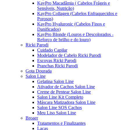
KayPro Macadâmia ( Cabelos Frágeis e
Sensíveis, Nutrição)
KayPro Collagen (Cabelos Enfraquecidos e
Porosos)
KayPro Hyaluronic (Cabelos Finos e
Danificados)
KayPro Blonde (Louros e Descolorados -
Reforço de brilho e do louro)
Ricki Parodi
Cuidado Capilar
Modelador de Cabelo Ricki Parodi
Escovas Ricki Parodi
Pranchas Ricki Parodi
Gota Dourada
Salon Line
Gelatina Salon Line
Ativador de Cachos Salon Line
Creme de Pentear Salon Line
Salon Line Kit Completo
Máscara Matizadora Salon Line
Salon Line SOS Cachos
Meu Liso Salon Line
Broaer
Tratamentos e Finalizantes
Lacas