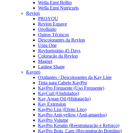
Wella Eimi Brilho
Wella Eimi Nutricurls
Revlon
PROYOU
Revlon Equave
Orofluido
Outros Técnicos
Descolorantes da Revlon
Uniq One
Revlonissimo 45 Days
Coloração da Revlon
Magnet
Lasting Shape
Kaypro
Oxidantes / Descolorantes da Kay Line
Tinta para Cabelo KayPro
KayPro Frequente (Uso Frequente)
KayCurl (Ondulados)
Kay Argan Oil (Hidratação)
Kay Extension
KayPro Liss (Efeito Liso)
KayPro Anti-yellow (Anti-amarelos)
KayPro Volume
KayPro Keratin (Reestruturação e Reforço)
KayPro Botu_Cure (Reconstrução Botulino)