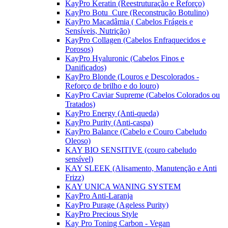
KayPro Keratin (Reestruturação e Reforço)
KayPro Botu_Cure (Reconstrução Botulino)
KayPro Macadâmia ( Cabelos Frágeis e
Sensíveis, Nutrição)
KayPro Collagen (Cabelos Enfraquecidos e
Porosos)
KayPro Hyaluronic (Cabelos Finos e
Danificados)
KayPro Blonde (Louros e Descolorados -
Reforço de brilho e do louro)
KayPro Caviar Supreme (Cabelos Colorados ou
Tratados)
KayPro Energy (Anti-queda)
KayPro Purity (Anti-caspa)
KayPro Balance (Cabelo e Couro Cabeludo
Oleoso)
KAY BIO SENSITIVE (couro cabeludo
sensível)
KAY SLEEK (Alisamento, Manutenção e Anti
Frizz)
KAY UNICA WANING SYSTEM
KayPro Anti-Laranja
KayPro Purage (Ageless Purity)
KayPro Precious Style
Kay Pro Toning Carbon - Vegan