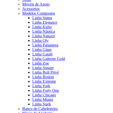
Moveis de Apoio
Acessorios
Modelos Compostos
Linha Status
Linha Elegance
Linha Kubo
Linha Náutica
Linha Natuzzi
Linha Oly
Linha Panamera
Linha Glam
Linha Gaudi
Linha Galeone Gold
Linha Zoe
Linha Square
Linha Bolt Privé
Linha Boston
Linha Extreme
Linha York
Linha Forty One
Linha Chicago
Linha Miami
Linha Stark
Banco de Cabeleireiro