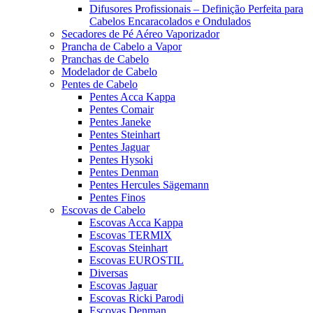
Difusores Profissionais – Definição Perfeita para
Cabelos Encaracolados e Ondulados
Secadores de Pé Aéreo Vaporizador
Prancha de Cabelo a Vapor
Pranchas de Cabelo
Modelador de Cabelo
Pentes de Cabelo
Pentes Acca Kappa
Pentes Comair
Pentes Janeke
Pentes Steinhart
Pentes Jaguar
Pentes Hysoki
Pentes Denman
Pentes Hercules Sägemann
Pentes Finos
Escovas de Cabelo
Escovas Acca Kappa
Escovas TERMIX
Escovas Steinhart
Escovas EUROSTIL
Diversas
Escovas Jaguar
Escovas Ricki Parodi
Escovas Denman