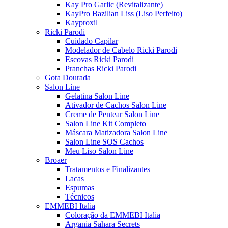
Kay Pro Garlic (Revitalizante)
KayPro Bazilian Liss (Liso Perfeito)
Kayproxil
Ricki Parodi
Cuidado Capilar
Modelador de Cabelo Ricki Parodi
Escovas Ricki Parodi
Pranchas Ricki Parodi
Gota Dourada
Salon Line
Gelatina Salon Line
Ativador de Cachos Salon Line
Creme de Pentear Salon Line
Salon Line Kit Completo
Máscara Matizadora Salon Line
Salon Line SOS Cachos
Meu Liso Salon Line
Broaer
Tratamentos e Finalizantes
Lacas
Espumas
Técnicos
EMMEBI Italia
Coloração da EMMEBI Italia
Argania Sahara Secrets