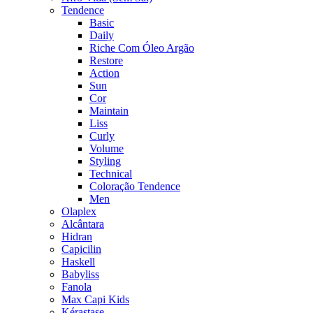
Tendence
Basic
Daily
Riche Com Óleo Argão
Restore
Action
Sun
Cor
Maintain
Liss
Curly
Volume
Styling
Technical
Coloração Tendence
Men
Olaplex
Alcântara
Hidran
Capicilin
Haskell
Babyliss
Fanola
Max Capi Kids
Kérastase