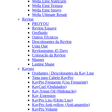
Wella Eimi Nutricurls
Wella Eimi Textura
Wella Eimi Sprays
Wella Ultimate Repair
Revlon
PROYOU
Revlon Equave
Orofluido
Outros Técnicos
Descolorantes da Revlon
Uniq One
Revlonissimo 45 Days
Coloração da Revlon
Magnet
Lasting Shape
Kaypro
Oxidantes / Descolorantes da Kay Line
Tinta para Cabelo KayPro
KayPro Frequente (Uso Frequente)
KayCurl (Ondulados)
Kay Argan Oil (Hidratação)
Kay Extension
KayPro Liss (Efeito Liso)
KayPro Anti-yellow (Anti-amarelos)
KayPro Volume