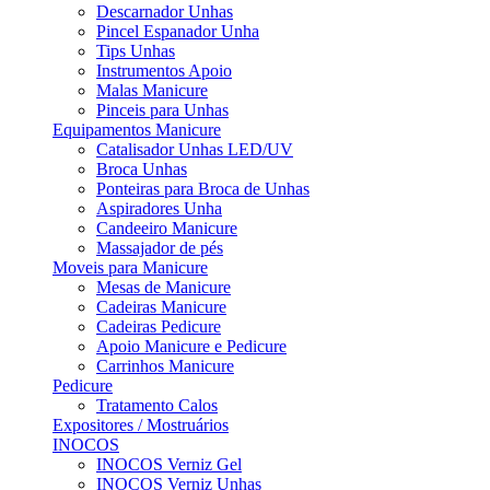
Descarnador Unhas
Pincel Espanador Unha
Tips Unhas
Instrumentos Apoio
Malas Manicure
Pinceis para Unhas
Equipamentos Manicure
Catalisador Unhas LED/UV
Broca Unhas
Ponteiras para Broca de Unhas
Aspiradores Unha
Candeeiro Manicure
Massajador de pés
Moveis para Manicure
Mesas de Manicure
Cadeiras Manicure
Cadeiras Pedicure
Apoio Manicure e Pedicure
Carrinhos Manicure
Pedicure
Tratamento Calos
Expositores / Mostruários
INOCOS
INOCOS Verniz Gel
INOCOS Verniz Unhas