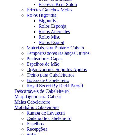
Escovas Kent Salon
Frizetes Ganchos Molas
Rolos Bigoudis
Bigoudis
Rolos Esponja
Rolos Aderentes
Rolos Mise
Rolos Espiral
Materiais para Pintar o Cabelo
Temporizadores Balanças Outros
Penteadores Capas
Espelhos de Mão
Organizadores Suportes Apoios
Treino para Cabeleireiros
Bolsas de Cabeleireiro
Royal Secret By Ricki Parodi
Descartáveis de Cabeleireiro
Maquiagem para Cabelo
Malas Cabeleireiro
Mobiliário Cabeleireiro
Rampa de Lavagem
Cadeira de Cabeleireiro
Espelhos
Recepções
Sofas