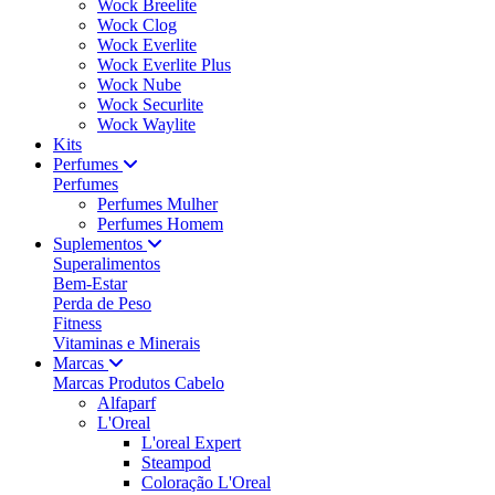
Wock Breelite
Wock Clog
Wock Everlite
Wock Everlite Plus
Wock Nube
Wock Securlite
Wock Waylite
Kits
Perfumes
Perfumes
Perfumes Mulher
Perfumes Homem
Suplementos
Superalimentos
Bem-Estar
Perda de Peso
Fitness
Vitaminas e Minerais
Marcas
Marcas Produtos Cabelo
Alfaparf
L'Oreal
L'oreal Expert
Steampod
Coloração L'Oreal