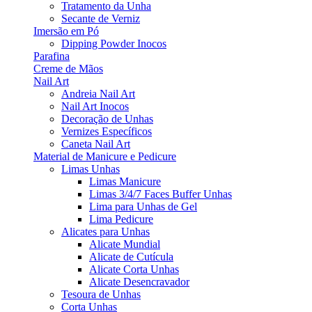
Tratamento da Unha
Secante de Verniz
Imersão em Pó
Dipping Powder Inocos
Parafina
Creme de Mãos
Nail Art
Andreia Nail Art
Nail Art Inocos
Decoração de Unhas
Vernizes Específicos
Caneta Nail Art
Material de Manicure e Pedicure
Limas Unhas
Limas Manicure
Limas 3/4/7 Faces Buffer Unhas
Lima para Unhas de Gel
Lima Pedicure
Alicates para Unhas
Alicate Mundial
Alicate de Cutícula
Alicate Corta Unhas
Alicate Desencravador
Tesoura de Unhas
Corta Unhas