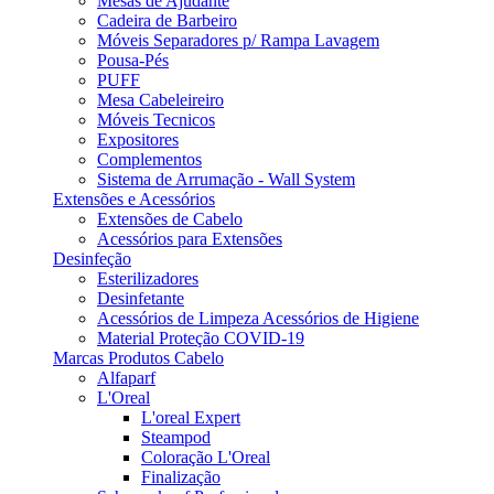
Mesas de Ajudante
Cadeira de Barbeiro
Móveis Separadores p/ Rampa Lavagem
Pousa-Pés
PUFF
Mesa Cabeleireiro
Móveis Tecnicos
Expositores
Complementos
Sistema de Arrumação - Wall System
Extensões e Acessórios
Extensões de Cabelo
Acessórios para Extensões
Desinfeção
Esterilizadores
Desinfetante
Acessórios de Limpeza Acessórios de Higiene
Material Proteção COVID-19
Marcas Produtos Cabelo
Alfaparf
L'Oreal
L'oreal Expert
Steampod
Coloração L'Oreal
Finalização