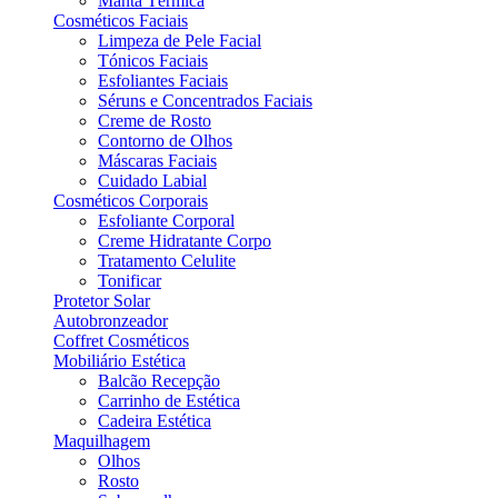
Manta Térmica
Cosméticos Faciais
Limpeza de Pele Facial
Tónicos Faciais
Esfoliantes Faciais
Séruns e Concentrados Faciais
Creme de Rosto
Contorno de Olhos
Máscaras Faciais
Cuidado Labial
Cosméticos Corporais
Esfoliante Corporal
Creme Hidratante Corpo
Tratamento Celulite
Tonificar
Protetor Solar
Autobronzeador
Coffret Cosméticos
Mobiliário Estética
Balcão Recepção
Carrinho de Estética
Cadeira Estética
Maquilhagem
Olhos
Rosto