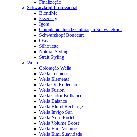
Finalização
Schwarzkopf Professional
BlondMe
Essensity
Igora
Complementos de Coloração Schwarzkopf
Schwarzkopf Bonacure
Osis
Silhouette
Natural Styling
Strait Styling
Wella
Coloração Wella
Wella Tecnicos
Wella Elements
Wella Oil Reflections
Wella Fusion
Wella Color Brilliance
Wella Balance
Wella Blond Recharge
Wella Invigo Sun
Wella Nutri Enrich
Wella Volume Boost
Wella Eimi Volume
Wella Eimi Suavidade