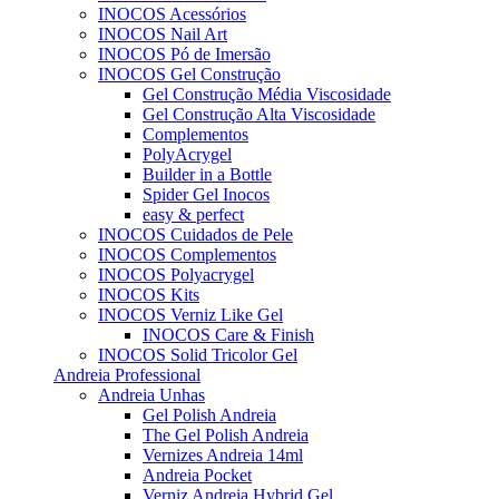
INOCOS Acessórios
INOCOS Nail Art
INOCOS Pó de Imersão
INOCOS Gel Construção
Gel Construção Média Viscosidade
Gel Construção Alta Viscosidade
Complementos
PolyAcrygel
Builder in a Bottle
Spider Gel Inocos
easy & perfect
INOCOS Cuidados de Pele
INOCOS Complementos
INOCOS Polyacrygel
INOCOS Kits
INOCOS Verniz Like Gel
INOCOS Care & Finish
INOCOS Solid Tricolor Gel
Andreia Professional
Andreia Unhas
Gel Polish Andreia
The Gel Polish Andreia
Vernizes Andreia 14ml
Andreia Pocket
Verniz Andreia Hybrid Gel