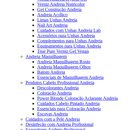
Verniz Andreia Nutricolor
Gel Construção Andreia
Andreia Acrílico
Limas Unhas Andreia
Nail Art Andreia
Cuidados com Unhas Andreia Lab
Acessórios para Unhas Andreia
Complementos para Unhas Andreia
Equipamentos para Unhas Andreia
True Pure Verniz Gel Vegan
Andreia Maquilhagem
Andreia Maquilhagem Rosto
Andreia Maquilhagem Olhos
Batom Andreia
Essenciais de Maquilhagem Andreia
Produtos Cabelo Profissional Andreia
Descolorantes Andreia
Coloração Andreia
Power Blonde Coloração Aclarante Andreia
Cuidados Cabelo Pintado Andreia
Essenciais para Coloração Andreia
Escovas Andreia
Cuidados com a Pele Andreia
Desinfeção com Andreia Profissional
Expositores Andreia Profissional