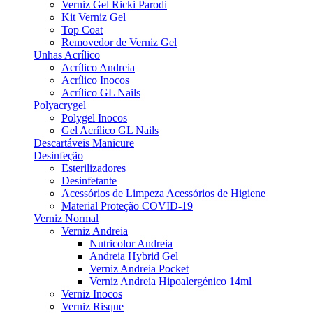
Verniz Gel Ricki Parodi
Kit Verniz Gel
Top Coat
Removedor de Verniz Gel
Unhas Acrílico
Acrílico Andreia
Acrílico Inocos
Acrílico GL Nails
Polyacrygel
Polygel Inocos
Gel Acrílico GL Nails
Descartáveis Manicure
Desinfeção
Esterilizadores
Desinfetante
Acessórios de Limpeza Acessórios de Higiene
Material Proteção COVID-19
Verniz Normal
Verniz Andreia
Nutricolor Andreia
Andreia Hybrid Gel
Verniz Andreia Pocket
Verniz Andreia Hipoalergénico 14ml
Verniz Inocos
Verniz Risque