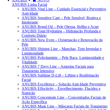
ANUBIS
NOVO
ANUBIS Linha Facial
ANUBIS Vital Line – Cuidado Essencial e Preventivo
Anti-Idade
ANUBIS Sensitive Care – Pele Sensível, Reativa e
Intolerante
ANUBIS Regul Oil – Pele Oleosa, Brilho e Acne
ANUBIS Total Hydrating – Hidratação Profunda e
Conforto Diário
ANUBIS New Even – Oxigenação e Renovação da
Pele
ANUBIS Shining Line – Manchas, Tom Irregular e
Luminosidade
ANUBIS Polivitaminic – Pele Baça, Luminosidade e
Vitalidade
ANUBIS 7 Days Line – Ampolas Faciais para
Tratamento Intensivo
ANUBIS Sublime D-Lift – Lifting e Reafirmação
Facial
ANUBIS Excellence – Solução Anti-Idade Preventiva
ANUBIS Effectivity – Envelhecimento, Flacidez e
Nutrição
ANUBIS Concentrate Line – Concentrados Faciais de
Ação Específica
ANUBIS Mask Line – Máscaras Faciais de Tratamento