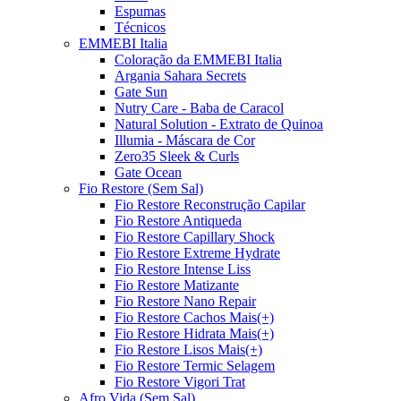
Espumas
Técnicos
EMMEBI Italia
Coloração da EMMEBI Italia
Argania Sahara Secrets
Gate Sun
Nutry Care - Baba de Caracol
Natural Solution - Extrato de Quinoa
Illumia - Máscara de Cor
Zero35 Sleek & Curls
Gate Ocean
Fio Restore (Sem Sal)
Fio Restore Reconstrução Capilar
Fio Restore Antiqueda
Fio Restore Capillary Shock
Fio Restore Extreme Hydrate
Fio Restore Intense Liss
Fio Restore Matizante
Fio Restore Nano Repair
Fio Restore Cachos Mais(+)
Fio Restore Hidrata Mais(+)
Fio Restore Lisos Mais(+)
Fio Restore Termic Selagem
Fio Restore Vigori Trat
Afro Vida (Sem Sal)