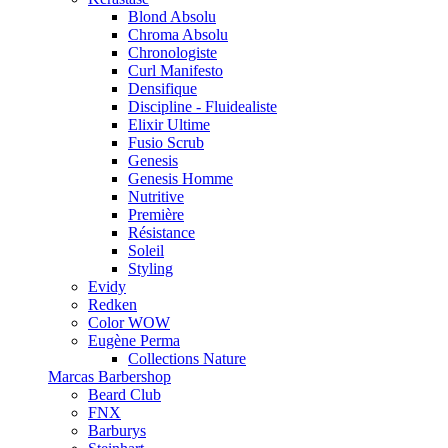
Blond Absolu
Chroma Absolu
Chronologiste
Curl Manifesto
Densifique
Discipline - Fluidealiste
Elixir Ultime
Fusio Scrub
Genesis
Genesis Homme
Nutritive
Première
Résistance
Soleil
Styling
Evidy
Redken
Color WOW
Eugène Perma
Collections Nature
Marcas Barbershop
Beard Club
FNX
Barburys