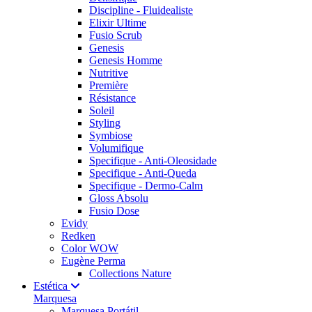
Discipline - Fluidealiste
Elixir Ultime
Fusio Scrub
Genesis
Genesis Homme
Nutritive
Première
Résistance
Soleil
Styling
Symbiose
Volumifique
Specifique - Anti-Oleosidade
Specifique - Anti-Queda
Specifique - Dermo-Calm
Gloss Absolu
Fusio Dose
Evidy
Redken
Color WOW
Eugène Perma
Collections Nature
Estética
Marquesa
Marquesa Portátil