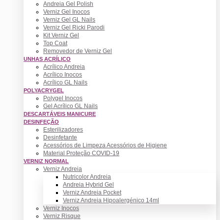
Andreia Gel Polish
Verniz Gel Inocos
Verniz Gel GL Nails
Verniz Gel Ricki Parodi
Kit Verniz Gel
Top Coat
Removedor de Verniz Gel
UNHAS ACRÍLICO
Acrílico Andreia
Acrílico Inocos
Acrílico GL Nails
POLYACRYGEL
Polygel Inocos
Gel Acrílico GL Nails
DESCARTÁVEIS MANICURE
DESINFEÇÃO
Esterilizadores
Desinfetante
Acessórios de Limpeza Acessórios de Higiene
Material Proteção COVID-19
VERNIZ NORMAL
Verniz Andreia
Nutricolor Andreia
Andreia Hybrid Gel
Verniz Andreia Pocket
Verniz Andreia Hipoalergénico 14ml
Verniz Inocos
Verniz Risque