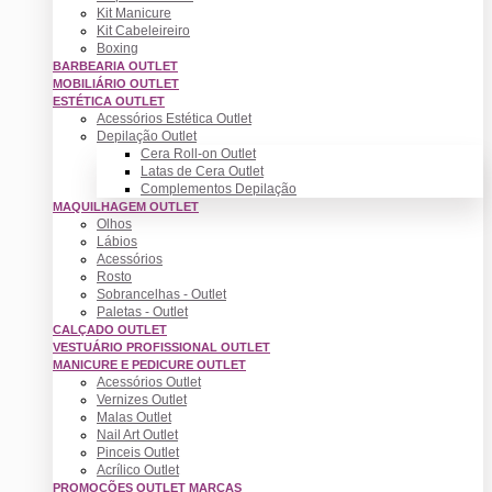
Kit Manicure
Kit Cabeleireiro
Boxing
BARBEARIA OUTLET
MOBILIÁRIO OUTLET
ESTÉTICA OUTLET
Acessórios Estética Outlet
Depilação Outlet
Cera Roll-on Outlet
Latas de Cera Outlet
Complementos Depilação
MAQUILHAGEM OUTLET
Olhos
Lábios
Acessórios
Rosto
Sobrancelhas - Outlet
Paletas - Outlet
CALÇADO OUTLET
VESTUÁRIO PROFISSIONAL OUTLET
MANICURE E PEDICURE OUTLET
Acessórios Outlet
Vernizes Outlet
Malas Outlet
Nail Art Outlet
Pinceis Outlet
Acrílico Outlet
PROMOÇÕES OUTLET MARCAS