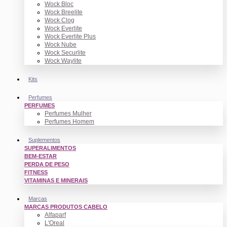
Wock Bloc
Wock Breelite
Wock Clog
Wock Everlite
Wock Everlite Plus
Wock Nube
Wock Securlite
Wock Waylite
Kits
Perfumes
PERFUMES
Perfumes Mulher
Perfumes Homem
Suplementos
SUPERALIMENTOS
BEM-ESTAR
PERDA DE PESO
FITNESS
VITAMINAS E MINERAIS
Marcas
MARCAS PRODUTOS CABELO
Alfaparf
L'Oreal