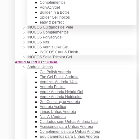
Complementos
PolyAcrygel
Builder in a Bottle
Spider Gel Inocos
easy & perfect
INOCOS Cuidados de Pele
INOCOS Complementos
INOCOS Polyacrygel
INOCOS Kits
INOCOS Verniz Like Gel
INOCOS Care & Finish
INOCOS Solid Tricolor Gel
ANDREIA PROFESSIONAL
Andreia Unhas
Gel Polish Andreia
The Gel Polish Andreia
Vernizes Andreia 14ml
Andreia Pocket
Verniz Andreia Hybrid Gel
Verniz Andreia Nutricolor
Gel Construção Andreia
Andreia Acrílico
Limas Unhas Andreia
Nail Art Andreia
Cuidados com Unhas Andreia Lab
Acessórios para Unhas Andreia
Complementos para Unhas Andreia
Equipamentos para Unhas Andreia