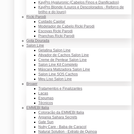
KayPro Hyaluronic (Cabelos Finos e Danificados)
KayPro Blonde (Louros e Descolorados - Reforço de
brilho e do louro)
Ricki Parodi
Cuidado Capilar
Modelador de Cabelo Ricki Parodi
Escovas Ricki Parodi
Pranchas Ricki Parodi
Gota Dourada
Salon Line
Gelatina Salon Line
Ativador de Cachos Salon Line
Creme de Pentear Salon Line
Salon Line Kit Completo
Máscara Matizadora Salon Line
Salon Line SOS Cachos
Meu Liso Salon Line
Broaer
Tratamentos e Finalizantes
Lacas
Espumas
Técnicos
EMMEBI Italia
Coloração da EMMEBI Italia
Argania Sahara Secrets
Gate Sun
Nutry Care - Baba de Caracol
Natural Solution - Extrato de Quinoa