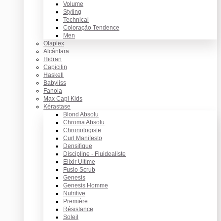
Volume
Styling
Technical
Coloração Tendence
Men
Olaplex
Alcântara
Hidran
Capicilin
Haskell
Babyliss
Fanola
Max Capi Kids
Kérastase
Blond Absolu
Chroma Absolu
Chronologiste
Curl Manifesto
Densifique
Discipline - Fluidealiste
Elixir Ultime
Fusio Scrub
Genesis
Genesis Homme
Nutritive
Première
Résistance
Soleil