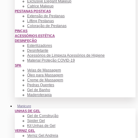
Exclusive Elegant Makeup
Catrice Makeup
PESTANAS POSTIÇAS
Extensão de Pestanas
Lifting Pestanas
Coloração de Pestanas
PINÇAS
ACESSÓRIOS ESTÉTICA
DESINFEÇÃO
Esterilizadores
Desinfetante
Acessórios de Limpeza Acessórios de Higiene
Material Proteção COVID-19
SPA
Velas de Massagem
Óleo para Massagem
Creme de Massagem
Pedras Quentes
Gel de Banho
Maderoterapia
Manicure
UNHAS DE GEL
Gel de Construção
Spider Gel
Kit Unhas de Gel
VERNIZ GEL
Verniz Gel Andreia