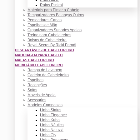
Rolos Espiral
Materiais para Pintar o Cabelo
Temporizadores Balanças Outros
Penteadores Capas
Espelhos de Mão
Organizadores Suportes Apoios
Treino para Cabeleireiros
Bolsas de Cabeleireiro
Royal Secret By Ricki Parodi
DESCARTÁVEIS DE CABELEIREIRO
MAQUIAGEM PARA CABELO
MALAS CABELEIREIRO
MOBILIÁRIO CABELEIREIRO
Rampa de Lavagem
Cadeira de Cabeleireiro
Espelhos
Recepções
Sofas
Moveis de Apoio
Acessorios
Modelos Compostos
Linha Status
Linha Elegance
Linha Kubo
Linha Náutica
Linha Natuzzi
Linha Oly
Linha Panamera