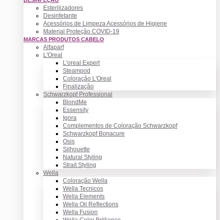
Esterilizadores
Desinfetante
Acessórios de Limpeza Acessórios de Higiene
Material Proteção COVID-19
MARCAS PRODUTOS CABELO
Alfaparf
L'Oreal
L'oreal Expert
Steampod
Coloração L'Oreal
Finalização
Schwarzkopf Professional
BlondMe
Essensity
Igora
Complementos de Coloração Schwarzkopf
Schwarzkopf Bonacure
Osis
Silhouette
Natural Styling
Strait Styling
Wella
Coloração Wella
Wella Tecnicos
Wella Elements
Wella Oil Reflections
Wella Fusion
Wella Color Brilliance