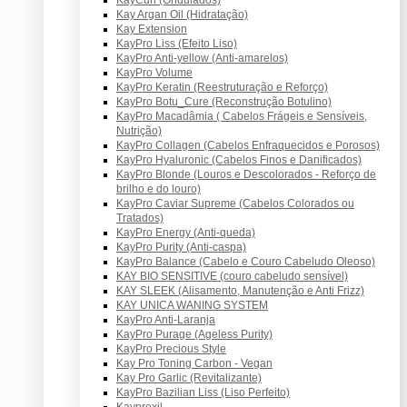
Kay Argan Oil (Hidratação)
Kay Extension
KayPro Liss (Efeito Liso)
KayPro Anti-yellow (Anti-amarelos)
KayPro Volume
KayPro Keratin (Reestruturação e Reforço)
KayPro Botu_Cure (Reconstrução Botulino)
KayPro Macadâmia ( Cabelos Frágeis e Sensíveis,
Nutrição)
KayPro Collagen (Cabelos Enfraquecidos e Porosos)
KayPro Hyaluronic (Cabelos Finos e Danificados)
KayPro Blonde (Louros e Descolorados - Reforço de
brilho e do louro)
KayPro Caviar Supreme (Cabelos Colorados ou
Tratados)
KayPro Energy (Anti-queda)
KayPro Purity (Anti-caspa)
KayPro Balance (Cabelo e Couro Cabeludo Oleoso)
KAY BIO SENSITIVE (couro cabeludo sensível)
KAY SLEEK (Alisamento, Manutenção e Anti Frizz)
KAY UNICA WANING SYSTEM
KayPro Anti-Laranja
KayPro Purage (Ageless Purity)
KayPro Precious Style
Kay Pro Toning Carbon - Vegan
Kay Pro Garlic (Revitalizante)
KayPro Bazilian Liss (Liso Perfeito)
Kayproxil