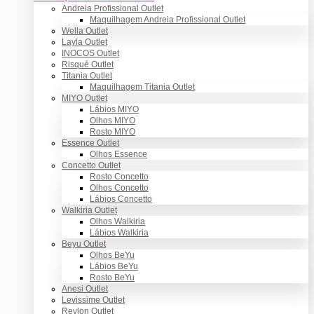
Andreia Profissional Outlet
Maquilhagem Andreia Profissional Outlet
Wella Outlet
Layla Outlet
INOCOS Outlet
Risqué Outlet
Titania Outlet
Maquilhagem Titania Outlet
MIYO Outlet
Lábios MIYO
Olhos MIYO
Rosto MIYO
Essence Outlet
Olhos Essence
Concetto Outlet
Rosto Concetto
Olhos Concetto
Lábios Concetto
Walkiria Outlet
Olhos Walkiria
Lábios Walkiria
Beyu Outlet
Olhos BeYu
Lábios BeYu
Rosto BeYu
Anesi Outlet
Levissime Outlet
Revlon Outlet