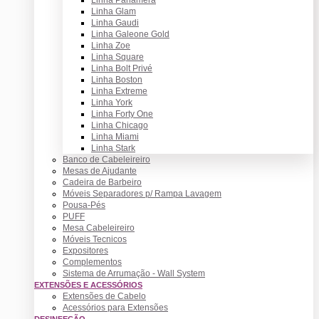
Linha Glam
Linha Gaudi
Linha Galeone Gold
Linha Zoe
Linha Square
Linha Bolt Privé
Linha Boston
Linha Extreme
Linha York
Linha Forty One
Linha Chicago
Linha Miami
Linha Stark
Banco de Cabeleireiro
Mesas de Ajudante
Cadeira de Barbeiro
Móveis Separadores p/ Rampa Lavagem
Pousa-Pés
PUFF
Mesa Cabeleireiro
Móveis Tecnicos
Expositores
Complementos
Sistema de Arrumação - Wall System
EXTENSÕES E ACESSÓRIOS
Extensões de Cabelo
Acessórios para Extensões
DESINFEÇÃO