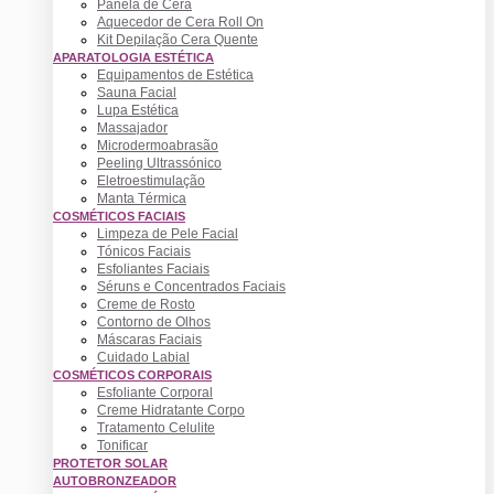
Panela de Cera
Aquecedor de Cera Roll On
Kit Depilação Cera Quente
APARATOLOGIA ESTÉTICA
Equipamentos de Estética
Sauna Facial
Lupa Estética
Massajador
Microdermoabrasão
Peeling Ultrassónico
Eletroestimulação
Manta Térmica
COSMÉTICOS FACIAIS
Limpeza de Pele Facial
Tónicos Faciais
Esfoliantes Faciais
Séruns e Concentrados Faciais
Creme de Rosto
Contorno de Olhos
Máscaras Faciais
Cuidado Labial
COSMÉTICOS CORPORAIS
Esfoliante Corporal
Creme Hidratante Corpo
Tratamento Celulite
Tonificar
PROTETOR SOLAR
AUTOBRONZEADOR