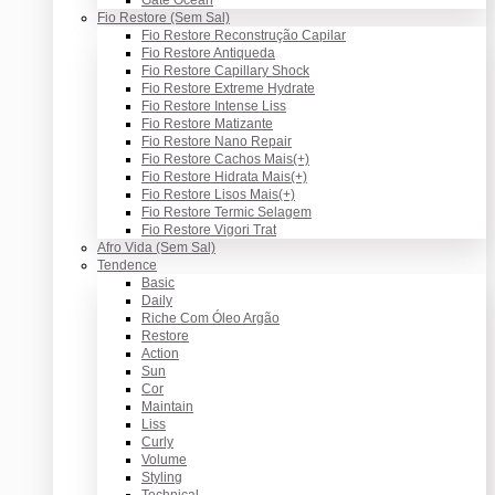
Fio Restore (Sem Sal)
Fio Restore Reconstrução Capilar
Fio Restore Antiqueda
Fio Restore Capillary Shock
Fio Restore Extreme Hydrate
Fio Restore Intense Liss
Fio Restore Matizante
Fio Restore Nano Repair
Fio Restore Cachos Mais(+)
Fio Restore Hidrata Mais(+)
Fio Restore Lisos Mais(+)
Fio Restore Termic Selagem
Fio Restore Vigori Trat
Afro Vida (Sem Sal)
Tendence
Basic
Daily
Riche Com Óleo Argão
Restore
Action
Sun
Cor
Maintain
Liss
Curly
Volume
Styling
Technical