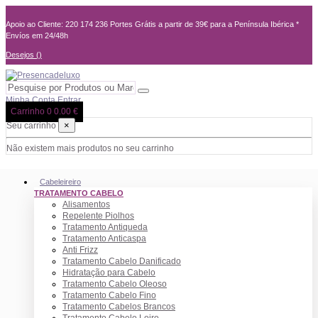
Apoio ao Cliente: 220 174 236
Portes Grátis a partir de 39€ para a Península Ibérica *
Envíos em 24/48h
Desejos (
)
Minha Conta
Entrar
Carrinho
0
0.00 €
×
Seu carrinho
Não existem mais produtos no seu carrinho
Cabeleireiro
TRATAMENTO CABELO
Alisamentos
Repelente Piolhos
Tratamento Antiqueda
Tratamento Anticaspa
Anti Frizz
Tratamento Cabelo Danificado
Hidratação para Cabelo
Tratamento Cabelo Oleoso
Tratamento Cabelo Fino
Tratamento Cabelos Brancos
Tratamento Cabelo Loiro