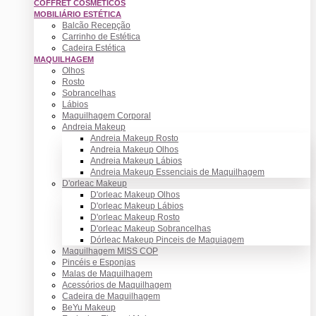
COFFRET COSMÉTICOS
MOBILIÁRIO ESTÉTICA
Balcão Recepção
Carrinho de Estética
Cadeira Estética
MAQUILHAGEM
Olhos
Rosto
Sobrancelhas
Lábios
Maquilhagem Corporal
Andreia Makeup
Andreia Makeup Rosto
Andreia Makeup Olhos
Andreia Makeup Lábios
Andreia Makeup Essenciais de Maquilhagem
D'orleac Makeup
D'orleac Makeup Olhos
D'orleac Makeup Lábios
D'orleac Makeup Rosto
D'orleac Makeup Sobrancelhas
Dórleac Makeup Pinceis de Maquiagem
Maquilhagem MISS COP
Pincéis e Esponjas
Malas de Maquilhagem
Acessórios de Maquilhagem
Cadeira de Maquilhagem
BeYu Makeup