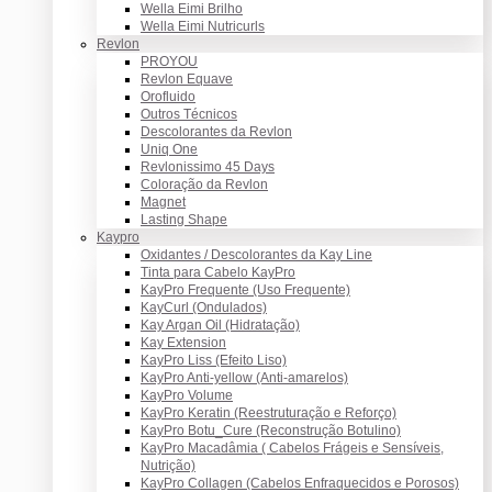
Wella Eimi Brilho
Wella Eimi Nutricurls
Revlon
PROYOU
Revlon Equave
Orofluido
Outros Técnicos
Descolorantes da Revlon
Uniq One
Revlonissimo 45 Days
Coloração da Revlon
Magnet
Lasting Shape
Kaypro
Oxidantes / Descolorantes da Kay Line
Tinta para Cabelo KayPro
KayPro Frequente (Uso Frequente)
KayCurl (Ondulados)
Kay Argan Oil (Hidratação)
Kay Extension
KayPro Liss (Efeito Liso)
KayPro Anti-yellow (Anti-amarelos)
KayPro Volume
KayPro Keratin (Reestruturação e Reforço)
KayPro Botu_Cure (Reconstrução Botulino)
KayPro Macadâmia ( Cabelos Frágeis e Sensíveis,
Nutrição)
KayPro Collagen (Cabelos Enfraquecidos e Porosos)