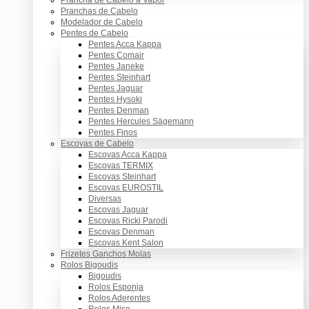
Pranchas de Cabelo
Modelador de Cabelo
Pentes de Cabelo
Pentes Acca Kappa
Pentes Comair
Pentes Janeke
Pentes Steinhart
Pentes Jaguar
Pentes Hysoki
Pentes Denman
Pentes Hercules Sägemann
Pentes Finos
Escovas de Cabelo
Escovas Acca Kappa
Escovas TERMIX
Escovas Steinhart
Escovas EUROSTIL
Diversas
Escovas Jaguar
Escovas Ricki Parodi
Escovas Denman
Escovas Kent Salon
Frizetes Ganchos Molas
Rolos Bigoudis
Bigoudis
Rolos Esponja
Rolos Aderentes
Rolos Mise