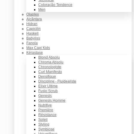
Coloração Tendence
Men
Olaplex
Alcântara
Hidran
Capicilin
Haskell
Babyliss
Fanola
Max Capi Kids
Kérastase
Blond Absolu
Chroma Absolu
Chronologiste
Curl Manifesto
Densifique
Discipline - Fluidealiste
Elixir Ultime
Fusio Scrub
Genesis
Genesis Homme
Nutritive
Première
Résistance
Soleil
Styling
Symbiose
Volumifique