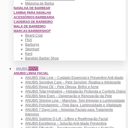
Máquina de Barba
NAVALHA DE BARBEAR
LAMINA PARA NAVALHA
ACESSÓRIOS BARBEARIA
CADEIRAS DE BARBEIRO
MALA DE BARBEIRO
MARCAS BARBERSHOP
Beard Club
FNX
Barburys
Steinhart
Kent
Bandido Barber Shop
NOVO
ANUBIS
ANUBIS LINHA FACIAL
ANUBIS Vital Line – Cuidado Essencial e Preventivo Anti-Idade
ANUBIS Sensitive Care – Pele Sensível, Reativa e Intolerante
ANUBIS Regul Oil – Pele Oleosa, Brilho e Acne
ANUBIS Total Hydrating – Hidratação Profunda e Conforto Diário
ANUBIS New Even – Oxigenação e Renovação da Pele
ANUBIS Shining Line – Manchas, Tom Irregular e Luminosidade
ANUBIS Polivitaminic – Pele Baça, Luminosidade e Vitalidade
ANUBIS 7 Days Line – Ampolas Faciais para Tratamento
Intensivo
ANUBIS Sublime D-Lift – Lifting e Reafirmação Facial
ANUBIS Excellence – Solução Anti-Idade Preventiva
ANUBIS Effectivity – Envelhecimento, Flacidez e Nutrição