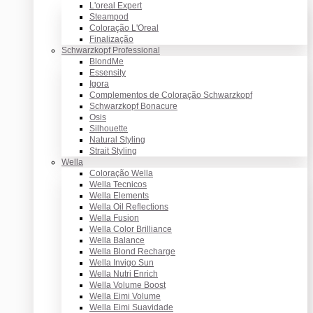
L'oreal Expert
Steampod
Coloração L'Oreal
Finalização
Schwarzkopf Professional
BlondMe
Essensity
Igora
Complementos de Coloração Schwarzkopf
Schwarzkopf Bonacure
Osis
Silhouette
Natural Styling
Strait Styling
Wella
Coloração Wella
Wella Tecnicos
Wella Elements
Wella Oil Reflections
Wella Fusion
Wella Color Brilliance
Wella Balance
Wella Blond Recharge
Wella Invigo Sun
Wella Nutri Enrich
Wella Volume Boost
Wella Eimi Volume
Wella Eimi Suavidade