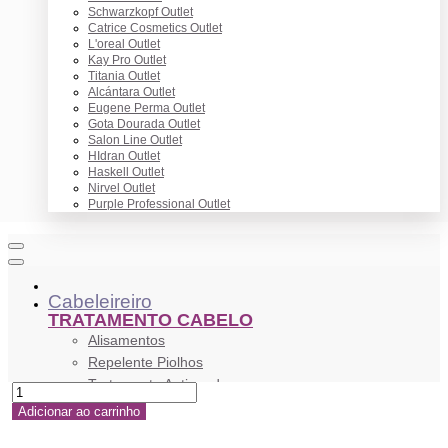
Schwarzkopf Outlet
Catrice Cosmetics Outlet
L'oreal Outlet
Kay Pro Outlet
Titania Outlet
Alcántara Outlet
Eugene Perma Outlet
Gota Dourada Outlet
Salon Line Outlet
HIdran Outlet
Haskell Outlet
Nirvel Outlet
Purple Professional Outlet
Cabeleireiro
TRATAMENTO CABELO
Alisamentos
Repelente Piolhos
Tratamento Antiqueda
Tratamento Anticaspa
Adicionar ao carrinho
Anti Frizz