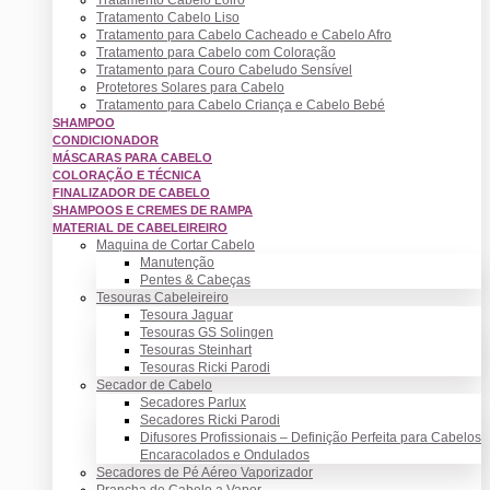
Tratamento Cabelo Liso
Tratamento para Cabelo Cacheado e Cabelo Afro
Tratamento para Cabelo com Coloração
Tratamento para Couro Cabeludo Sensível
Protetores Solares para Cabelo
Tratamento para Cabelo Criança e Cabelo Bebé
SHAMPOO
CONDICIONADOR
MÁSCARAS PARA CABELO
COLORAÇÃO E TÉCNICA
FINALIZADOR DE CABELO
SHAMPOOS E CREMES DE RAMPA
MATERIAL DE CABELEIREIRO
Maquina de Cortar Cabelo
Manutenção
Pentes & Cabeças
Tesouras Cabeleireiro
Tesoura Jaguar
Tesouras GS Solingen
Tesouras Steinhart
Tesouras Ricki Parodi
Secador de Cabelo
Secadores Parlux
Secadores Ricki Parodi
Difusores Profissionais – Definição Perfeita para Cabelos
Encaracolados e Ondulados
Secadores de Pé Aéreo Vaporizador
Prancha de Cabelo a Vapor