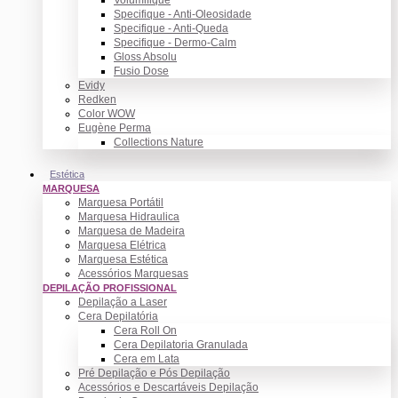
Specifique - Anti-Oleosidade
Specifique - Anti-Queda
Specifique - Dermo-Calm
Gloss Absolu
Fusio Dose
Evidy
Redken
Color WOW
Eugène Perma
Collections Nature
Estética
MARQUESA
Marquesa Portátil
Marquesa Hidraulica
Marquesa de Madeira
Marquesa Elétrica
Marquesa Estética
Acessórios Marquesas
DEPILAÇÃO PROFISSIONAL
Depilação a Laser
Cera Depilatória
Cera Roll On
Cera Depilatoria Granulada
Cera em Lata
Pré Depilação e Pós Depilação
Acessórios e Descartáveis Depilação