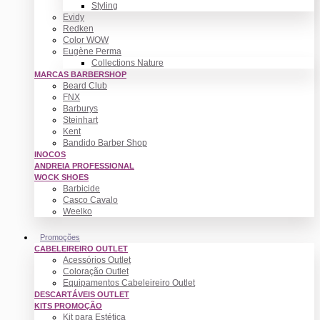
Styling
Evidy
Redken
Color WOW
Eugène Perma
Collections Nature
MARCAS BARBERSHOP
Beard Club
FNX
Barburys
Steinhart
Kent
Bandido Barber Shop
INOCOS
ANDREIA PROFESSIONAL
WOCK SHOES
Barbicide
Casco Cavalo
Weelko
Promoções
CABELEIREIRO OUTLET
Acessórios Outlet
Coloração Outlet
Equipamentos Cabeleireiro Outlet
DESCARTÁVEIS OUTLET
KITS PROMOÇÃO
Kit para Estética