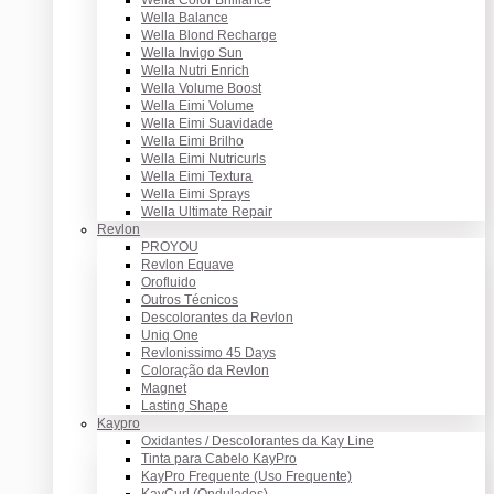
Wella Balance
Wella Blond Recharge
Wella Invigo Sun
Wella Nutri Enrich
Wella Volume Boost
Wella Eimi Volume
Wella Eimi Suavidade
Wella Eimi Brilho
Wella Eimi Nutricurls
Wella Eimi Textura
Wella Eimi Sprays
Wella Ultimate Repair
Revlon
PROYOU
Revlon Equave
Orofluido
Outros Técnicos
Descolorantes da Revlon
Uniq One
Revlonissimo 45 Days
Coloração da Revlon
Magnet
Lasting Shape
Kaypro
Oxidantes / Descolorantes da Kay Line
Tinta para Cabelo KayPro
KayPro Frequente (Uso Frequente)
KayCurl (Ondulados)