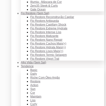
Illumia - Máscara de Cor
Zero35 Sleek & Curls
Gate Ocean
Fio Restore (Sem Sal)
Fio Restore Reconstrução Capilar
Fio Restore Antiqueda
Fio Restore Capillary Shock
Fio Restore Extreme Hydrate
Fio Restore Intense Liss
Fio Restore Matizante
Fio Restore Nano Repair
Fio Restore Cachos Mais(+)
Fio Restore Hidrata Mais(+)
Fio Restore Lisos Mais(+)
Fio Restore Termic Selagem
Fio Restore Vigori Trat
Afro Vida (Sem Sal)
Tendence
Basic
Daily
Riche Com Óleo Argão
Restore
Action
Sun
Cor
Maintain
Liss
Curly