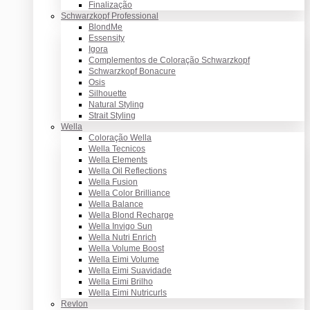
Finalização
Schwarzkopf Professional
BlondMe
Essensity
Igora
Complementos de Coloração Schwarzkopf
Schwarzkopf Bonacure
Osis
Silhouette
Natural Styling
Strait Styling
Wella
Coloração Wella
Wella Tecnicos
Wella Elements
Wella Oil Reflections
Wella Fusion
Wella Color Brilliance
Wella Balance
Wella Blond Recharge
Wella Invigo Sun
Wella Nutri Enrich
Wella Volume Boost
Wella Eimi Volume
Wella Eimi Suavidade
Wella Eimi Brilho
Wella Eimi Nutricurls
Revlon