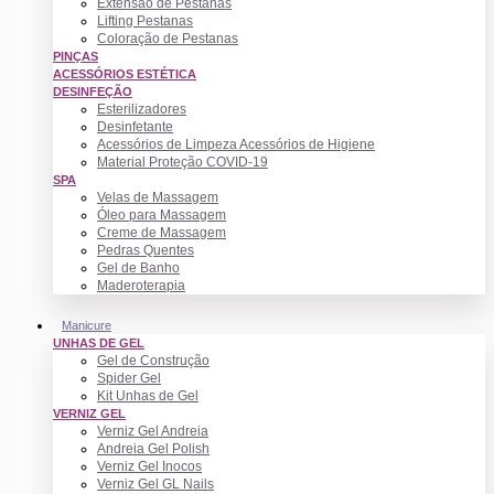
Extensão de Pestanas
Lifting Pestanas
Coloração de Pestanas
PINÇAS
ACESSÓRIOS ESTÉTICA
DESINFEÇÃO
Esterilizadores
Desinfetante
Acessórios de Limpeza Acessórios de Higiene
Material Proteção COVID-19
SPA
Velas de Massagem
Óleo para Massagem
Creme de Massagem
Pedras Quentes
Gel de Banho
Maderoterapia
Manicure
UNHAS DE GEL
Gel de Construção
Spider Gel
Kit Unhas de Gel
VERNIZ GEL
Verniz Gel Andreia
Andreia Gel Polish
Verniz Gel Inocos
Verniz Gel GL Nails