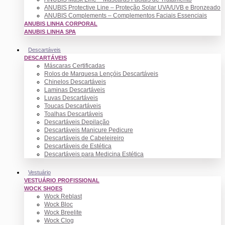
ANUBIS Protective Line – Proteção Solar UVA/UVB e Bronzeado
ANUBIS Complements – Complementos Faciais Essenciais
ANUBIS LINHA CORPORAL
ANUBIS LINHA SPA
Descartáveis
DESCARTÁVEIS
Máscaras Certificadas
Rolos de Marquesa Lençóis Descartáveis
Chinelos Descartáveis
Laminas Descartáveis
Luvas Descartáveis
Toucas Descartáveis
Toalhas Descartáveis
Descartáveis Depilação
Descartáveis Manicure Pedicure
Descartáveis de Cabeleireiro
Descartáveis de Estética
Descartáveis para Medicina Estética
Vestuário
VESTUÁRIO PROFISSIONAL
WOCK SHOES
Wock Reblast
Wock Bloc
Wock Breelite
Wock Clog