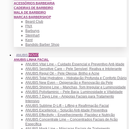
ACESSÓRIOS BARBEARIA
CADEIRAS DE BARBEIRO
MALA DE BARBEIRO
MARCAS BARBERSHOP
Beard Club
FNX
Barburys
Steinhart
Kent
Bandido Barber Shop
NOVO
ANUBIS
ANUBIS LINHA FACIAL
ANUBIS Vital Line – Cuidado Essencial e Preventivo Anti-Idade
ANUBIS Sensitive Care – Pele Sensível, Reativa e Intolerante
ANUBIS Regul Oil – Pele Oleosa, Brilho e Acne
ANUBIS Total Hydrating – Hidratação Profunda e Conforto Diário
ANUBIS New Even – Oxigenação e Renovação da Pele
ANUBIS Shining Line – Manchas, Tom Irregular e Luminosidade
ANUBIS Polivitaminic – Pele Baça, Luminosidade e Vitalidade
ANUBIS 7 Days Line – Ampolas Faciais para Tratamento
Intensivo
ANUBIS Sublime D-Lift – Lifting e Reafirmação Facial
ANUBIS Excellence – Solução Anti-Idade Preventiva
ANUBIS Effectivity – Envelhecimento, Flacidez e Nutrição
ANUBIS Concentrate Line – Concentrados Faciais de Ação
Específica
ANUBIS Mask Line – Máscaras Faciais de Tratamento