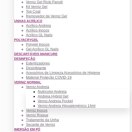
Verniz Gel Ricki Parodi
Kit Verniz Gel
Top Coat
Removedor de Verniz Gel
UNHAS ACRÍLICO
Acrílico Andreia
Acrílico Inocos
Acrílico GL Nails
POLYACRYGEL
Polygel Inocos
Gel Acrílico GL Nails
DESCARTÁVEIS MANICURE
DESINFEÇÃO
Esterilizadores
Desinfetante
Acessórios de Limpeza Acessórios de Higiene
Material Proteção COVID-19
VERNIZ NORMAL
Verniz Andreia
Nutricolor Andreia
Andreia Hybrid Gel
Verniz Andreia Pocket
Verniz Andreia Hipoalergénico 14ml
Verniz Inocos
Verniz Risque
Tratamento da Unha
Secante de Verniz
IMERSÃO EM PÓ