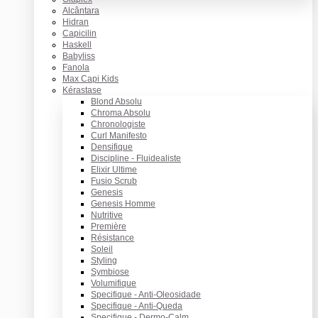
Alcântara
Hidran
Capicilin
Haskell
Babyliss
Fanola
Max Capi Kids
Kérastase
Blond Absolu
Chroma Absolu
Chronologiste
Curl Manifesto
Densifique
Discipline - Fluidealiste
Elixir Ultime
Fusio Scrub
Genesis
Genesis Homme
Nutritive
Première
Résistance
Soleil
Styling
Symbiose
Volumifique
Specifique - Anti-Oleosidade
Specifique - Anti-Queda
Specifique - Dermo-Calm