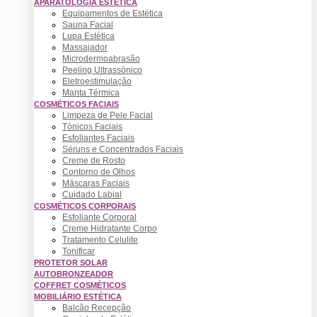
APARATOLOGIA ESTÉTICA
Equipamentos de Estética
Sauna Facial
Lupa Estética
Massajador
Microdermoabrasão
Peeling Ultrassónico
Eletroestimulação
Manta Térmica
COSMÉTICOS FACIAIS
Limpeza de Pele Facial
Tónicos Faciais
Esfoliantes Faciais
Séruns e Concentrados Faciais
Creme de Rosto
Contorno de Olhos
Máscaras Faciais
Cuidado Labial
COSMÉTICOS CORPORAIS
Esfoliante Corporal
Creme Hidratante Corpo
Tratamento Celulite
Tonificar
PROTETOR SOLAR
AUTOBRONZEADOR
COFFRET COSMÉTICOS
MOBILIÁRIO ESTÉTICA
Balcão Recepção