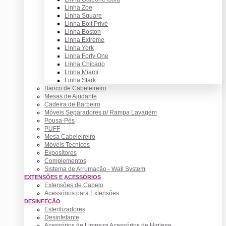
Linha Zoe
Linha Square
Linha Bolt Privé
Linha Boston
Linha Extreme
Linha York
Linha Forty One
Linha Chicago
Linha Miami
Linha Stark
Banco de Cabeleireiro
Mesas de Ajudante
Cadeira de Barbeiro
Móveis Separadores p/ Rampa Lavagem
Pousa-Pés
PUFF
Mesa Cabeleireiro
Móveis Tecnicos
Expositores
Complementos
Sistema de Arrumação - Wall System
EXTENSÕES E ACESSÓRIOS
Extensões de Cabelo
Acessórios para Extensões
DESINFEÇÃO
Esterilizadores
Desinfetante
Acessórios de Limpeza Acessórios de Higiene