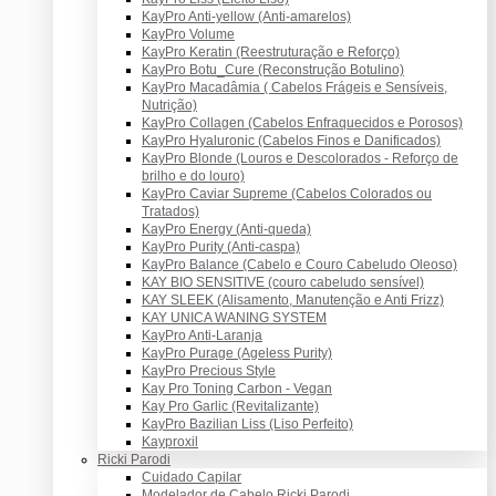
KayPro Anti-yellow (Anti-amarelos)
KayPro Volume
KayPro Keratin (Reestruturação e Reforço)
KayPro Botu_Cure (Reconstrução Botulino)
KayPro Macadâmia ( Cabelos Frágeis e Sensíveis,
Nutrição)
KayPro Collagen (Cabelos Enfraquecidos e Porosos)
KayPro Hyaluronic (Cabelos Finos e Danificados)
KayPro Blonde (Louros e Descolorados - Reforço de
brilho e do louro)
KayPro Caviar Supreme (Cabelos Colorados ou
Tratados)
KayPro Energy (Anti-queda)
KayPro Purity (Anti-caspa)
KayPro Balance (Cabelo e Couro Cabeludo Oleoso)
KAY BIO SENSITIVE (couro cabeludo sensível)
KAY SLEEK (Alisamento, Manutenção e Anti Frizz)
KAY UNICA WANING SYSTEM
KayPro Anti-Laranja
KayPro Purage (Ageless Purity)
KayPro Precious Style
Kay Pro Toning Carbon - Vegan
Kay Pro Garlic (Revitalizante)
KayPro Bazilian Liss (Liso Perfeito)
Kayproxil
Ricki Parodi
Cuidado Capilar
Modelador de Cabelo Ricki Parodi