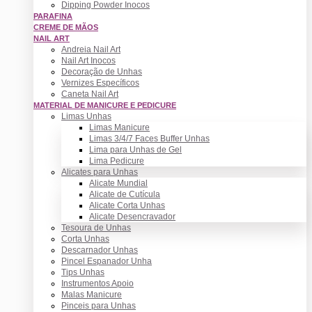
Dipping Powder Inocos
PARAFINA
CREME DE MÃOS
NAIL ART
Andreia Nail Art
Nail Art Inocos
Decoração de Unhas
Vernizes Específicos
Caneta Nail Art
MATERIAL DE MANICURE E PEDICURE
Limas Unhas
Limas Manicure
Limas 3/4/7 Faces Buffer Unhas
Lima para Unhas de Gel
Lima Pedicure
Alicates para Unhas
Alicate Mundial
Alicate de Cutícula
Alicate Corta Unhas
Alicate Desencravador
Tesoura de Unhas
Corta Unhas
Descarnador Unhas
Pincel Espanador Unha
Tips Unhas
Instrumentos Apoio
Malas Manicure
Pinceis para Unhas