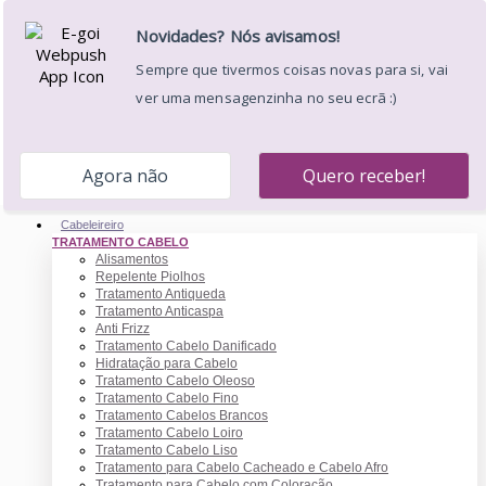
Apoio ao Cliente: 220 174 236
Portes Grátis a partir de 39€ para a Península Ibérica *
Envíos em 24/48h
Desejos (
)
Minha Conta
Entrar
Carrinho
0
0.00 €
Cabeleireiro
TRATAMENTO CABELO
Alisamentos
Repelente Piolhos
Tratamento Antiqueda
Tratamento Anticaspa
Anti Frizz
Tratamento Cabelo Danificado
Hidratação para Cabelo
Tratamento Cabelo Oleoso
Tratamento Cabelo Fino
Tratamento Cabelos Brancos
Tratamento Cabelo Loiro
Tratamento Cabelo Liso
Tratamento para Cabelo Cacheado e Cabelo Afro
Tratamento para Cabelo com Coloração