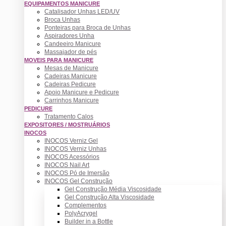
EQUIPAMENTOS MANICURE
Catalisador Unhas LED/UV
Broca Unhas
Ponteiras para Broca de Unhas
Aspiradores Unha
Candeeiro Manicure
Massajador de pés
MOVEIS PARA MANICURE
Mesas de Manicure
Cadeiras Manicure
Cadeiras Pedicure
Apoio Manicure e Pedicure
Carrinhos Manicure
PEDICURE
Tratamento Calos
EXPOSITORES / MOSTRUÁRIOS
INOCOS
INOCOS Verniz Gel
INOCOS Verniz Unhas
INOCOS Acessórios
INOCOS Nail Art
INOCOS Pó de Imersão
INOCOS Gel Construção
Gel Construção Média Viscosidade
Gel Construção Alta Viscosidade
Complementos
PolyAcrygel
Builder in a Bottle