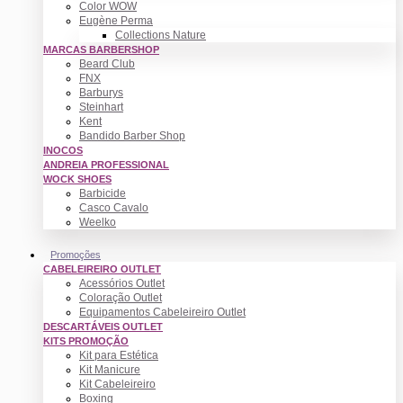
Color WOW
Eugène Perma
Collections Nature
MARCAS BARBERSHOP
Beard Club
FNX
Barburys
Steinhart
Kent
Bandido Barber Shop
INOCOS
ANDREIA PROFESSIONAL
WOCK SHOES
Barbicide
Casco Cavalo
Weelko
Promoções
CABELEIREIRO OUTLET
Acessórios Outlet
Coloração Outlet
Equipamentos Cabeleireiro Outlet
DESCARTÁVEIS OUTLET
KITS PROMOÇÃO
Kit para Estética
Kit Manicure
Kit Cabeleireiro
Boxing