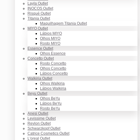
Layla Outlet
INOCOS Outlet
Risqué Outlet
Titania Outlet
Maquilhagem Titania Outlet
MIYO Outlet
Lábios MIYO
Olhos MIYO
Rosto MIYO
Essence Outlet
Olhos Essence
Concetto Outlet
Rosto Concetto
Olhos Concetto
Lábios Concetto
Walkiria Outlet
Olhos Walkiria
Lábios Walkiria
Beyu Outlet
Olhos BeYu
Lábios BeYu
Rosto BeYu
Anesi Outlet
Levissime Outlet
Revlon Outlet
Schwarzkopf Outlet
Catrice Cosmetics Outlet
L'oreal Outlet