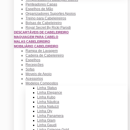
Penteadores Capas
Espelhos de Mão
Organizadores Suportes Apoios
Treino para Cabeleireiros
Bolsas de Cabeleireiro
Royal Secret By Ricki Parodi
DESCARTÁVEIS DE CABELEIREIRO
MAQUIAGEM PARA CABELO
MALAS CABELEIREIRO
MOBILIÁRIO CABELEIREIRO
Rampa de Lavagem
Cadeira de Cabeleireiro
Espelhos
Recepções
Sofas
Moveis de Apoio
Acessorios
Modelos Compostos
Linha Status
Linha Elegance
Linha Kubo
Linha Náutica
Linha Natuzzi
Linha Oly
Linha Panamera
Linha Glam
Linha Gaudi
Linha Galeone Gold