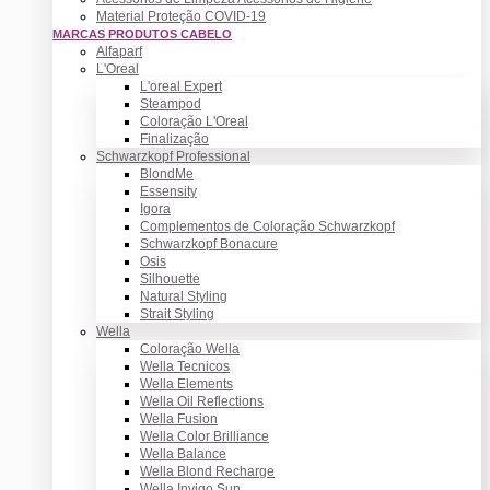
Material Proteção COVID-19
MARCAS PRODUTOS CABELO
Alfaparf
L'Oreal
L'oreal Expert
Steampod
Coloração L'Oreal
Finalização
Schwarzkopf Professional
BlondMe
Essensity
Igora
Complementos de Coloração Schwarzkopf
Schwarzkopf Bonacure
Osis
Silhouette
Natural Styling
Strait Styling
Wella
Coloração Wella
Wella Tecnicos
Wella Elements
Wella Oil Reflections
Wella Fusion
Wella Color Brilliance
Wella Balance
Wella Blond Recharge
Wella Invigo Sun