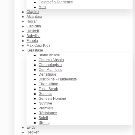
Coloração Tendence
Men
Olaplex
Alcântara
Hidran
Capicilin
Haskell
Babyliss
Fanola
Max Capi Kids
Kérastase
Blond Absolu
Chroma Absolu
Chronologiste
Curl Manifesto
Densifique
Discipline - Fluidealiste
Elixir Ultime
Fusio Scrub
Genesis
Genesis Homme
Nutritive
Première
Résistance
Soleil
Styling
Evidy
Redken