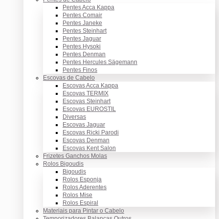
Pentes Acca Kappa
Pentes Comair
Pentes Janeke
Pentes Steinhart
Pentes Jaguar
Pentes Hysoki
Pentes Denman
Pentes Hercules Sägemann
Pentes Finos
Escovas de Cabelo
Escovas Acca Kappa
Escovas TERMIX
Escovas Steinhart
Escovas EUROSTIL
Diversas
Escovas Jaguar
Escovas Ricki Parodi
Escovas Denman
Escovas Kent Salon
Frizetes Ganchos Molas
Rolos Bigoudis
Bigoudis
Rolos Esponja
Rolos Aderentes
Rolos Mise
Rolos Espiral
Materiais para Pintar o Cabelo
Temporizadores Balanças Outros