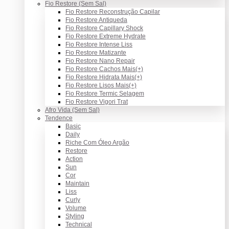
Fio Restore (Sem Sal)
Fio Restore Reconstrução Capilar
Fio Restore Antiqueda
Fio Restore Capillary Shock
Fio Restore Extreme Hydrate
Fio Restore Intense Liss
Fio Restore Matizante
Fio Restore Nano Repair
Fio Restore Cachos Mais(+)
Fio Restore Hidrata Mais(+)
Fio Restore Lisos Mais(+)
Fio Restore Termic Selagem
Fio Restore Vigori Trat
Afro Vida (Sem Sal)
Tendence
Basic
Daily
Riche Com Óleo Argão
Restore
Action
Sun
Cor
Maintain
Liss
Curly
Volume
Styling
Technical