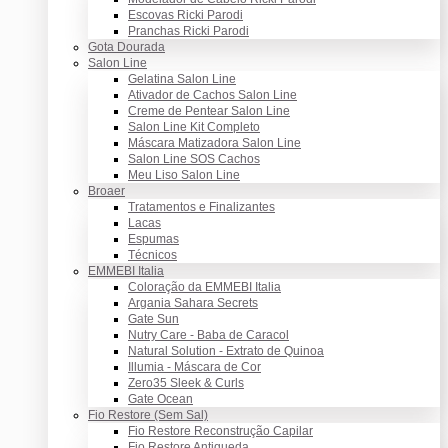
Escovas Ricki Parodi
Pranchas Ricki Parodi
Gota Dourada
Salon Line
Gelatina Salon Line
Ativador de Cachos Salon Line
Creme de Pentear Salon Line
Salon Line Kit Completo
Máscara Matizadora Salon Line
Salon Line SOS Cachos
Meu Liso Salon Line
Broaer
Tratamentos e Finalizantes
Lacas
Espumas
Técnicos
EMMEBI Italia
Coloração da EMMEBI Italia
Argania Sahara Secrets
Gate Sun
Nutry Care - Baba de Caracol
Natural Solution - Extrato de Quinoa
Illumia - Máscara de Cor
Zero35 Sleek & Curls
Gate Ocean
Fio Restore (Sem Sal)
Fio Restore Reconstrução Capilar
Fio Restore Antiqueda