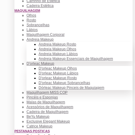
Carrinho de Estética
Cadeira Estética
MAQUILHAGEM
Olhos
Rosto
Sobrancelhas
Lábios
Maquilhagem Corporal
Andreia Makeup
Andreia Makeup Rosto
Andreia Makeup Olhos
Andreia Makeup Lábios
Andreia Makeup Essenciais de Maquilhagem
D'orleac Makeup
D'orleac Makeup Olhos
D'orleac Makeup Lábios
D'orleac Makeup Rosto
D'orleac Makeup Sobrancelhas
Dórleac Makeup Pinceis de Maquiagem
Maquilhagem MISS COP
Pincéis e Esponjas
Malas de Maquilhagem
Acessórios de Maquilhagem
Cadeira de Maquilhagem
BeYu Makeup
Exclusive Elegant Makeup
Catrice Makeup
PESTANAS POSTIÇAS