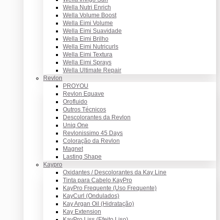
Wella Nutri Enrich
Wella Volume Boost
Wella Eimi Volume
Wella Eimi Suavidade
Wella Eimi Brilho
Wella Eimi Nutricurls
Wella Eimi Textura
Wella Eimi Sprays
Wella Ultimate Repair
Revlon
PROYOU
Revlon Equave
Orofluido
Outros Técnicos
Descolorantes da Revlon
Uniq One
Revlonissimo 45 Days
Coloração da Revlon
Magnet
Lasting Shape
Kaypro
Oxidantes / Descolorantes da Kay Line
Tinta para Cabelo KayPro
KayPro Frequente (Uso Frequente)
KayCurl (Ondulados)
Kay Argan Oil (Hidratação)
Kay Extension
KayPro Liss (Efeito Liso)