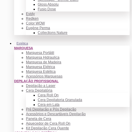
Gloss Absolu
Fusio Dose
Evidy
Redken
Color WOW
Eugène Perma
Collections Nature
Estética
MARQUESA
Marquesa Portátil
Marquesa Hidraulica
Marquesa de Madeira
Marquesa Elétrica
Marquesa Estética
Acessórios Marquesas
DEPILAÇÃO PROFISSIONAL
Depilação a Laser
Cera Depilatória
Cera Roll On
Cera Depilatoria Granulada
Cera em Lata
Pré Depilação e Pós Depilação
Acessórios e Descartáveis Depilação
Panela de Cera
Aquecedor de Cera Roll On
Kit Depilação Cera Quente