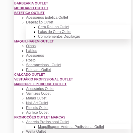
BARBEARIA OUTLET
MOBILIÁRIO OUTLET
ESTÉTICA OUTLET
Acessórios Estética Outlet
Depilação Outlet
Cera Roll-on Outlet
Latas de Cera Outlet
Complementos Depilação
MAQUILHAGEM OUTLET
Olhos
Lábios
Acessórios
Rosto
Sobrancelhas - Outlet
Paletas - Outlet
CALÇADO OUTLET
VESTUÁRIO PROFISSIONAL OUTLET
MANICURE E PEDICURE OUTLET
Acessórios Outlet
Vernizes Outlet
Malas Outlet
Nail Art Outlet
Pinceis Outlet
Acrílico Outlet
PROMOÇÕES OUTLET MARCAS
Andreia Profissional Outlet
Maquilhagem Andreia Profissional Outlet
Wella Outlet