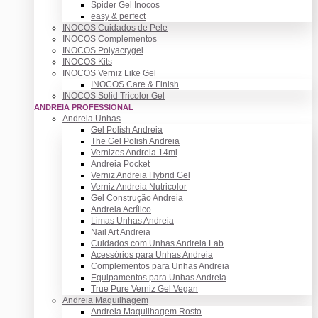
Spider Gel Inocos
easy & perfect
INOCOS Cuidados de Pele
INOCOS Complementos
INOCOS Polyacrygel
INOCOS Kits
INOCOS Verniz Like Gel
INOCOS Care & Finish
INOCOS Solid Tricolor Gel
ANDREIA PROFESSIONAL
Andreia Unhas
Gel Polish Andreia
The Gel Polish Andreia
Vernizes Andreia 14ml
Andreia Pocket
Verniz Andreia Hybrid Gel
Verniz Andreia Nutricolor
Gel Construção Andreia
Andreia Acrílico
Limas Unhas Andreia
Nail Art Andreia
Cuidados com Unhas Andreia Lab
Acessórios para Unhas Andreia
Complementos para Unhas Andreia
Equipamentos para Unhas Andreia
True Pure Verniz Gel Vegan
Andreia Maquilhagem
Andreia Maquilhagem Rosto