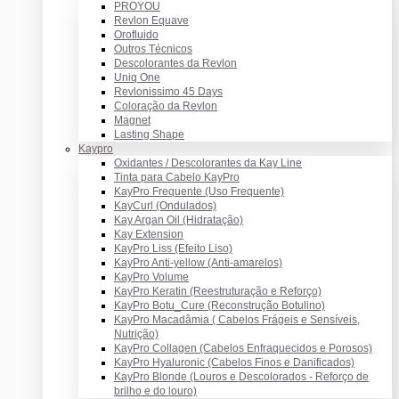
PROYOU
Revlon Equave
Orofluido
Outros Técnicos
Descolorantes da Revlon
Uniq One
Revlonissimo 45 Days
Coloração da Revlon
Magnet
Lasting Shape
Kaypro
Oxidantes / Descolorantes da Kay Line
Tinta para Cabelo KayPro
KayPro Frequente (Uso Frequente)
KayCurl (Ondulados)
Kay Argan Oil (Hidratação)
Kay Extension
KayPro Liss (Efeito Liso)
KayPro Anti-yellow (Anti-amarelos)
KayPro Volume
KayPro Keratin (Reestruturação e Reforço)
KayPro Botu_Cure (Reconstrução Botulino)
KayPro Macadâmia ( Cabelos Frágeis e Sensíveis,
Nutrição)
KayPro Collagen (Cabelos Enfraquecidos e Porosos)
KayPro Hyaluronic (Cabelos Finos e Danificados)
KayPro Blonde (Louros e Descolorados - Reforço de
brilho e do louro)