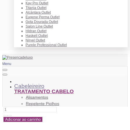
Kay Pro Outlet
Titania Outlet
Alcántara Outlet
Eugene Perma Outlet
Gota Dourada Outlet
Salon Line Outlet
HIdran Outlet
Haskell Outlet
Nirvel Outlet
Purple Professional Outlet
Menu
Cabeleireiro
TRATAMENTO CABELO
Alisamentos
Repelente Piolhos
Tratamento Antiqueda
Tratamento Anticaspa
Adicionar ao carrinho
Anti Frizz
Tratamento Cabelo Danificado