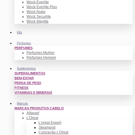
Wock Everlite
Wock Everlite Plus
Wock Nube
Wock Securlite
Wock Waylite
Kits
Perfumes
PERFUMES
Perfumes Mulher
Perfumes Homem
Suplementos
SUPERALIMENTOS
BEM-ESTAR
PERDA DE PESO
FITNESS
VITAMINAS E MINERAIS
Marcas
MARCAS PRODUTOS CABELO
Alfaparf
L'Oreal
L'oreal Expert
Steampod
Coloração L'Oreal