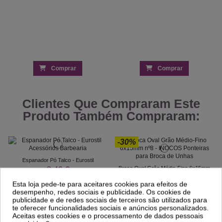
Comprar
Comprar
Clientes Que Compraram Este
Produto Também Compraram:
-30%
Espanador Pó Talco - Eurostil
8,46 €
Broca Oval Grão Médio-Fino 6x15mm
nº8 - INOCOS
13,02 €
Esta loja pede-te para aceitares cookies para efeitos de
18,60 €
desempenho, redes sociais e publicidade. Os cookies de
publicidade e de redes sociais de terceiros são utilizados para
te oferecer funcionalidades sociais e anúncios personalizados.
Aceitas estes cookies e o processamento de dados pessoais