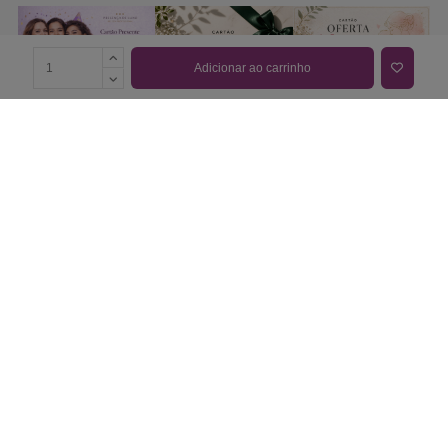
Adicionar ao carrinho
COMPRAR CARTÃO PRESENTE
PROMOÇÕES E REDUÇÕES
Todas as promoções e reduções de preço constantes na
nossa loja online são válidas de 01/06/2026 A 31/08/2026
INFORMAÇÕES
BLOG DE BELEZA
CONTATOS