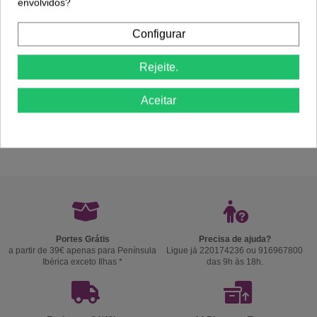
envolvidos?
Configurar
Rejeite.
Aceitar
Comprar
Portes Grátis
Precisa de ajuda?
a partir de 39€ apenas para Península
Ligue já 220174236 ou 916967800
Ibérica exceto Ilhas *
das 9h às 18h.