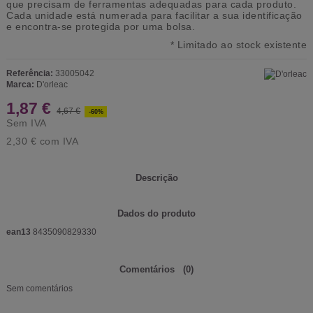
que precisam de ferramentas adequadas para cada produto.
Cada unidade está numerada para facilitar a sua identificação
e encontra-se protegida por uma bolsa.
* Limitado ao stock existente
Referência:
33005042
Marca:
D'orleac
1,87 €
4,67 €
-60%
Sem IVA
2,30 €
com IVA
Descrição
Dados do produto
ean13
8435090829330
Comentários
(0)
Sem comentários