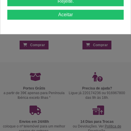
Rejeite.
Aceitar
Comprar
Comprar
Portes Grátis
Precisa de ajuda?
a partir de 39€ apenas para Península
Ligue já 220174236 ou 916967800
Ibérica exceto Ilhas *
das 9h às 18h.
Envios em 24/48h
14 Dias para Trocas
coloque o nº telemóvel para um melhor
ou Devoluções. Ver
Politica de