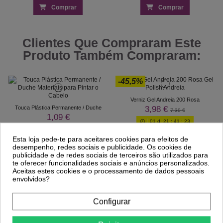
Comprar
Comprar
Clientes Que Compraram Este
Produto Também Compraram:
-45,5%
Verniz Gel Andreia 200 Rosa
3,98 €
Touca Plástica Permanente / Duche
7,30 €
1,09 €
01
d.
21
:
41
:
23
Esta loja pede-te para aceitares cookies para efeitos de
desempenho, redes sociais e publicidade. Os cookies de
publicidade e de redes sociais de terceiros são utilizados para
te oferecer funcionalidades sociais e anúncios personalizados.
Aceitas estes cookies e o processamento de dados pessoais
envolvidos?
Configurar