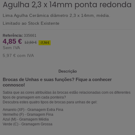
Agulha 2,3 x 14mm ponta redonda
Lima Agulha Cerâmica diâmetro 2,3 x 14mm, média.
Limitado ao Stock Existente
Referência:
335661
4,85 €
12,59 €
-7,74 €
Sem IVA
5,97 €
com IVA
Descrição
Brocas de Unhas e suas funções? Fique a conhecer
connosco!
Sabia que as cores atribuídas às brocas estão relacionadas com os diferentes
tipos de gramagem em cada ponteira?
Descubra estes quatro tipos de brocas para unhas de gel:
Amarelo (XF) - Gramagem Extra Fina
Vermelho (F) - Gramagem Fina
Azul (M) - Gramagem Média
Verde (C) - Gramagem Grossa