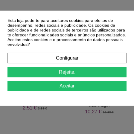
Esta loja pede-te para aceitares cookies para efeitos de
desempenho, redes sociais e publicidade. Os cookies de
publicidade e de redes sociais de terceiros são utilizados para
te oferecer funcionalidades sociais e anúncios personalizados.
Aceitas estes cookies e o processamento de dados pessoais
envolvidos?
Comprar
Comprar
Configurar
Clientes Que Compraram Este
Rejeite.
Produto Também Compraram:
Aceitar
-26%
-20%
Cabo Bisturi Inox nº3
KayPro Argan Oil Sérum Capilar com
Óleo de Argan
2,51 €
3,38 €
10,27 €
12,83 €