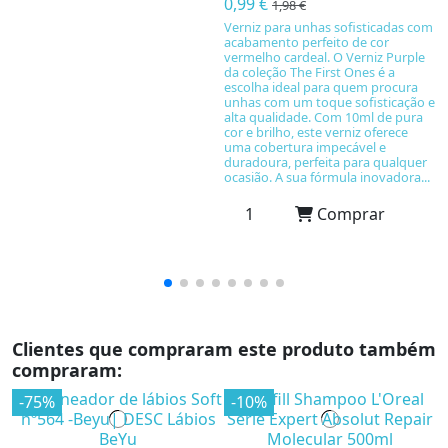
0,99 €
1,98 €
O
C
Verniz para unhas sofisticadas com
r
acabamento perfeito de cor
d
vermelho cardeal. O Verniz Purple
F
da coleção The First Ones é a
c
escolha ideal para quem procura
In
unhas com um toque sofisticação e
eq
alta qualidade. Com 10ml de pura
*
cor e brilho, este verniz oferece
uma cobertura impecável e
duradoura, perfeita para qualquer
ocasião. A sua fórmula inovadora...
Comprar
Clientes que compraram este produto também
compraram:
-75%
-10%