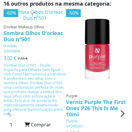
16 outros produtos na mesma categoria:
-60%
-50%
D'orleac Makeup Olhos
Sombra Olhos D'orleac
Duo nº501
D'orleac
33005898
3,02 €
7,55 €
D'orleac Duo nº501 – Duplo
Impacto para Olhares Sem Igual
com Cores Harmoniosas e Versáteis
Transforme o seu olhar com a
Sombra Olhos D'orleac Duo nº501,
uma combinação perfeita de cores
que promete realçar a beleza dos
Purple
O
seus olhos com sofisticação e
estilo. Este duo de sombras foi
Verniz Purple The First
O
meticulosamente desenvolvido
Ones P26 This Is Me
1
para oferecer harmonização entre
10ml
tons,...
L'
E
Purple
Comprar
VP700261
8