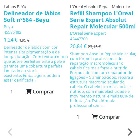
Lábios BeYu
L'Oreal Absolut Repair Molecular
Delineador de lábios
Refill Shampoo L'Oreal
Soft nº564 -Beyu
Serie Expert Absolut
Repair Molecular 500ml
Beyu
45586482
L'Oreal Serie Expert
42447700
1,24 €
4,95 €
20,84 €
23,15 €
Delineador de lábios com cor
intensa alta pigmentação e de
Shampoo Absolut Repair Molecular,
longa duração. Com textura macia
com fórmula profissional de
que adere perfeitamente à pele e
reparação macromolecular o
garante uma cobertura perfeita.
cabelo fica mais forte e nutrido
Limitado ao stock
Formulado com um reparador de
existente. Embalagens podem
ligações + 5 aminoácidos, repara a
estar danificada...
estrutura macromolecular do
cabelo. O cabelo fica mais forte e
Comprar
nutrido, com mais elasticidade e
movimento natural e mais 86% de
hidratação. Esta fórmula
profissional sem...
Comprar