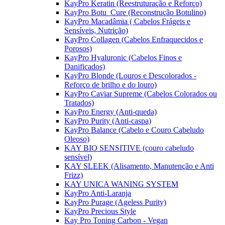
KayPro Keratin (Reestruturação e Reforço)
KayPro Botu_Cure (Reconstrução Botulino)
KayPro Macadâmia ( Cabelos Frágeis e
Sensíveis, Nutrição)
KayPro Collagen (Cabelos Enfraquecidos e
Porosos)
KayPro Hyaluronic (Cabelos Finos e
Danificados)
KayPro Blonde (Louros e Descolorados -
Reforço de brilho e do louro)
KayPro Caviar Supreme (Cabelos Colorados ou
Tratados)
KayPro Energy (Anti-queda)
KayPro Purity (Anti-caspa)
KayPro Balance (Cabelo e Couro Cabeludo
Oleoso)
KAY BIO SENSITIVE (couro cabeludo
sensível)
KAY SLEEK (Alisamento, Manutenção e Anti
Frizz)
KAY UNICA WANING SYSTEM
KayPro Anti-Laranja
KayPro Purage (Ageless Purity)
KayPro Precious Style
Kay Pro Toning Carbon - Vegan