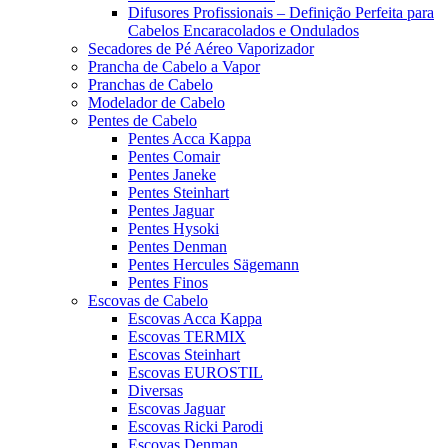
Difusores Profissionais – Definição Perfeita para
Cabelos Encaracolados e Ondulados
Secadores de Pé Aéreo Vaporizador
Prancha de Cabelo a Vapor
Pranchas de Cabelo
Modelador de Cabelo
Pentes de Cabelo
Pentes Acca Kappa
Pentes Comair
Pentes Janeke
Pentes Steinhart
Pentes Jaguar
Pentes Hysoki
Pentes Denman
Pentes Hercules Sägemann
Pentes Finos
Escovas de Cabelo
Escovas Acca Kappa
Escovas TERMIX
Escovas Steinhart
Escovas EUROSTIL
Diversas
Escovas Jaguar
Escovas Ricki Parodi
Escovas Denman