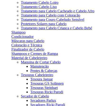
Tratamento Cabelo Loiro
Tratamento Cabelo Liso
Tratamento para Cabelo Cacheado e Cabelo Afro
Tratamento para Cabelo com Coloração
Tratamento para Couro Cabeludo Sensível
Protetores Solares para Cabelo
Tratamento para Cabelo Criança e Cabelo Bebé
Shampoo
Condicionador
Máscaras para Cabelo
Coloração e Técnica
Finalizador de Cabelo
Shampoos e Cremes de Rampa
Material de Cabeleireiro
Maquina de Cortar Cabelo
Manutenção
Pentes & Cabeças
Tesouras Cabeleireiro
Tesoura Jaguar
Tesouras GS Solingen
Tesouras Steinhart
Tesouras Ricki Parodi
Secador de Cabelo
Secadores Parlux
Secadores Ricki Parodi