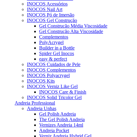
INOCOS Acessórios
INOCOS Nail Art
INOCOS Pó de Imersão
INOCOS Gel Construção
Gel Construção Média Viscosidade
Gel Construção Alta Viscosidade
Complementos
PolyAcrygel
Builder in a Bottle
Spider Gel Inocos
easy & perfect
INOCOS Cuidados de Pele
INOCOS Complementos
INOCOS Polyacrygel
INOCOS Kits
INOCOS Verniz Like Gel
INOCOS Care & Finish
INOCOS Solid Tricolor Gel
Andreia Professional
Andreia Unhas
Gel Polish Andreia
The Gel Polish Andreia
Vernizes Andreia 14ml
Andreia Pocket
Verniz Andreia Hybrid Gel