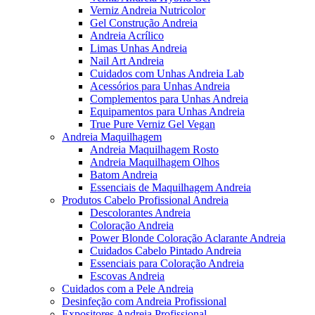
Verniz Andreia Nutricolor
Gel Construção Andreia
Andreia Acrílico
Limas Unhas Andreia
Nail Art Andreia
Cuidados com Unhas Andreia Lab
Acessórios para Unhas Andreia
Complementos para Unhas Andreia
Equipamentos para Unhas Andreia
True Pure Verniz Gel Vegan
Andreia Maquilhagem
Andreia Maquilhagem Rosto
Andreia Maquilhagem Olhos
Batom Andreia
Essenciais de Maquilhagem Andreia
Produtos Cabelo Profissional Andreia
Descolorantes Andreia
Coloração Andreia
Power Blonde Coloração Aclarante Andreia
Cuidados Cabelo Pintado Andreia
Essenciais para Coloração Andreia
Escovas Andreia
Cuidados com a Pele Andreia
Desinfeção com Andreia Profissional
Expositores Andreia Profissional