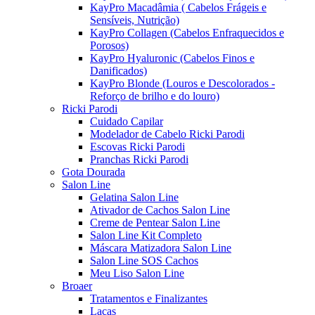
KayPro Macadâmia ( Cabelos Frágeis e
Sensíveis, Nutrição)
KayPro Collagen (Cabelos Enfraquecidos e
Porosos)
KayPro Hyaluronic (Cabelos Finos e
Danificados)
KayPro Blonde (Louros e Descolorados -
Reforço de brilho e do louro)
Ricki Parodi
Cuidado Capilar
Modelador de Cabelo Ricki Parodi
Escovas Ricki Parodi
Pranchas Ricki Parodi
Gota Dourada
Salon Line
Gelatina Salon Line
Ativador de Cachos Salon Line
Creme de Pentear Salon Line
Salon Line Kit Completo
Máscara Matizadora Salon Line
Salon Line SOS Cachos
Meu Liso Salon Line
Broaer
Tratamentos e Finalizantes
Lacas