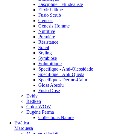
Discipline - Fluidealiste
Elixir Ultime
Fusio Scrub
Genesis
Genesis Homme
Nutritive
Première
Résistance
Soleil
Styling
Symbiose
Volumifique
Specifique - Anti-Oleosidade
Specifique - Anti-Queda
Specifique - Dermo-Calm
Gloss Absolu
Fusio Dose
Evidy
Redken
Color WOW
Eugène Perma
Collections Nature
Estética
Marquesa
Marquesa Portátil