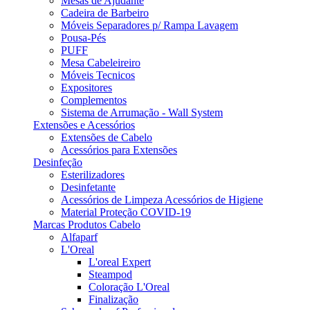
Mesas de Ajudante
Cadeira de Barbeiro
Móveis Separadores p/ Rampa Lavagem
Pousa-Pés
PUFF
Mesa Cabeleireiro
Móveis Tecnicos
Expositores
Complementos
Sistema de Arrumação - Wall System
Extensões e Acessórios
Extensões de Cabelo
Acessórios para Extensões
Desinfeção
Esterilizadores
Desinfetante
Acessórios de Limpeza Acessórios de Higiene
Material Proteção COVID-19
Marcas Produtos Cabelo
Alfaparf
L'Oreal
L'oreal Expert
Steampod
Coloração L'Oreal
Finalização