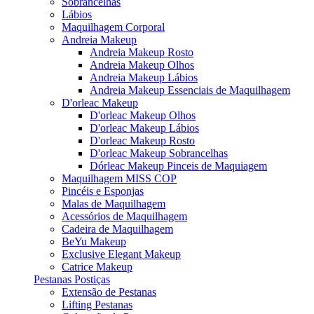
Sobrancelhas
Lábios
Maquilhagem Corporal
Andreia Makeup
Andreia Makeup Rosto
Andreia Makeup Olhos
Andreia Makeup Lábios
Andreia Makeup Essenciais de Maquilhagem
D'orleac Makeup
D'orleac Makeup Olhos
D'orleac Makeup Lábios
D'orleac Makeup Rosto
D'orleac Makeup Sobrancelhas
Dórleac Makeup Pinceis de Maquiagem
Maquilhagem MISS COP
Pincéis e Esponjas
Malas de Maquilhagem
Acessórios de Maquilhagem
Cadeira de Maquilhagem
BeYu Makeup
Exclusive Elegant Makeup
Catrice Makeup
Pestanas Postiças
Extensão de Pestanas
Lifting Pestanas