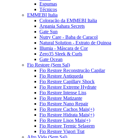
Espumas
Técnicos
EMMEBI Italia
Coloração da EMMEBI Italia
Argania Sahara Secrets
Gate Sun
Nutry Care - Baba de Caracol
Natural Solution - Extrato de Quinoa
Illumia - Máscara de Cor
Zero35 Sleek & Curls
Gate Ocean
Fio Restore (Sem Sal)
Fio Restore Reconstrução Capilar
Fio Restore Antiqueda
Fio Restore Capillary Shock
Fio Restore Extreme Hydrate
Fio Restore Intense Liss
Fio Restore Matizante
Fio Restore Nano Repair
Fio Restore Cachos Mais(+)
Fio Restore Hidrata Mais(+)
Fio Restore Lisos Mais(+)
Fio Restore Termic Selagem
Fio Restore Vigori Trat
Afro Vida (Sem Sal)