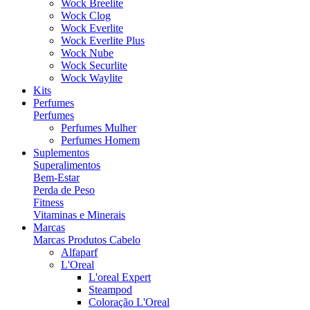
Wock Breelite
Wock Clog
Wock Everlite
Wock Everlite Plus
Wock Nube
Wock Securlite
Wock Waylite
Kits
Perfumes
Perfumes
Perfumes Mulher
Perfumes Homem
Suplementos
Superalimentos
Bem-Estar
Perda de Peso
Fitness
Vitaminas e Minerais
Marcas
Marcas Produtos Cabelo
Alfaparf
L'Oreal
L'oreal Expert
Steampod
Coloração L'Oreal