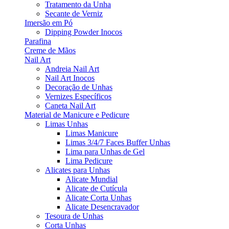
Tratamento da Unha
Secante de Verniz
Imersão em Pó
Dipping Powder Inocos
Parafina
Creme de Mãos
Nail Art
Andreia Nail Art
Nail Art Inocos
Decoração de Unhas
Vernizes Específicos
Caneta Nail Art
Material de Manicure e Pedicure
Limas Unhas
Limas Manicure
Limas 3/4/7 Faces Buffer Unhas
Lima para Unhas de Gel
Lima Pedicure
Alicates para Unhas
Alicate Mundial
Alicate de Cutícula
Alicate Corta Unhas
Alicate Desencravador
Tesoura de Unhas
Corta Unhas