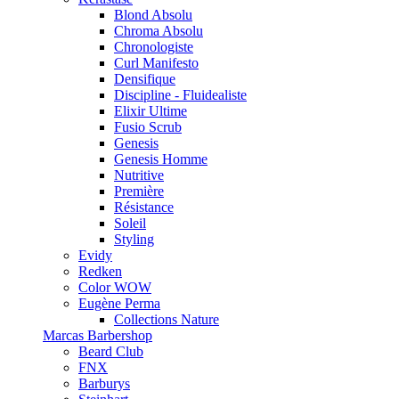
Blond Absolu
Chroma Absolu
Chronologiste
Curl Manifesto
Densifique
Discipline - Fluidealiste
Elixir Ultime
Fusio Scrub
Genesis
Genesis Homme
Nutritive
Première
Résistance
Soleil
Styling
Evidy
Redken
Color WOW
Eugène Perma
Collections Nature
Marcas Barbershop
Beard Club
FNX
Barburys