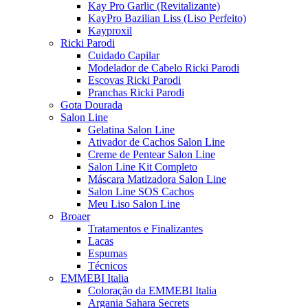
Kay Pro Garlic (Revitalizante)
KayPro Bazilian Liss (Liso Perfeito)
Kayproxil
Ricki Parodi
Cuidado Capilar
Modelador de Cabelo Ricki Parodi
Escovas Ricki Parodi
Pranchas Ricki Parodi
Gota Dourada
Salon Line
Gelatina Salon Line
Ativador de Cachos Salon Line
Creme de Pentear Salon Line
Salon Line Kit Completo
Máscara Matizadora Salon Line
Salon Line SOS Cachos
Meu Liso Salon Line
Broaer
Tratamentos e Finalizantes
Lacas
Espumas
Técnicos
EMMEBI Italia
Coloração da EMMEBI Italia
Argania Sahara Secrets