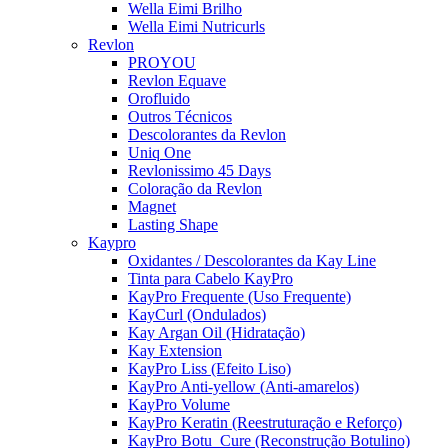
Wella Eimi Brilho
Wella Eimi Nutricurls
Revlon
PROYOU
Revlon Equave
Orofluido
Outros Técnicos
Descolorantes da Revlon
Uniq One
Revlonissimo 45 Days
Coloração da Revlon
Magnet
Lasting Shape
Kaypro
Oxidantes / Descolorantes da Kay Line
Tinta para Cabelo KayPro
KayPro Frequente (Uso Frequente)
KayCurl (Ondulados)
Kay Argan Oil (Hidratação)
Kay Extension
KayPro Liss (Efeito Liso)
KayPro Anti-yellow (Anti-amarelos)
KayPro Volume
KayPro Keratin (Reestruturação e Reforço)
KayPro Botu_Cure (Reconstrução Botulino)