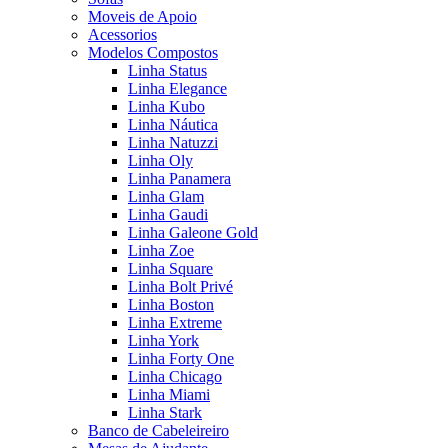
Moveis de Apoio
Acessorios
Modelos Compostos
Linha Status
Linha Elegance
Linha Kubo
Linha Náutica
Linha Natuzzi
Linha Oly
Linha Panamera
Linha Glam
Linha Gaudi
Linha Galeone Gold
Linha Zoe
Linha Square
Linha Bolt Privé
Linha Boston
Linha Extreme
Linha York
Linha Forty One
Linha Chicago
Linha Miami
Linha Stark
Banco de Cabeleireiro