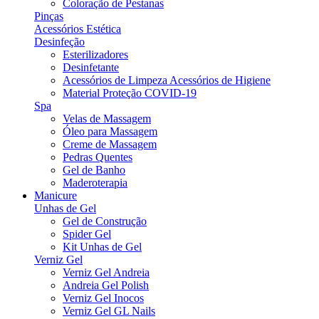
Coloração de Pestanas
Pinças
Acessórios Estética
Desinfeção
Esterilizadores
Desinfetante
Acessórios de Limpeza Acessórios de Higiene
Material Proteção COVID-19
Spa
Velas de Massagem
Óleo para Massagem
Creme de Massagem
Pedras Quentes
Gel de Banho
Maderoterapia
Manicure
Unhas de Gel
Gel de Construção
Spider Gel
Kit Unhas de Gel
Verniz Gel
Verniz Gel Andreia
Andreia Gel Polish
Verniz Gel Inocos
Verniz Gel GL Nails