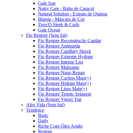
Gate Sun
Nutry Care - Baba de Caracol
Natural Solution - Extrato de Quinoa
Illumia - Máscara de Cor
Zero35 Sleek & Curls
Gate Ocean
Fio Restore (Sem Sal)
Fio Restore Reconstrução Capilar
Fio Restore Antiqueda
Fio Restore Capillary Shock
Fio Restore Extreme Hydrate
Fio Restore Intense Liss
Fio Restore Matizante
Fio Restore Nano Repair
Fio Restore Cachos Mais(+)
Fio Restore Hidrata Mais(+)
Fio Restore Lisos Mais(+)
Fio Restore Termic Selagem
Fio Restore Vigori Trat
Afro Vida (Sem Sal)
Tendence
Basic
Daily
Riche Com Óleo Argão
Restore