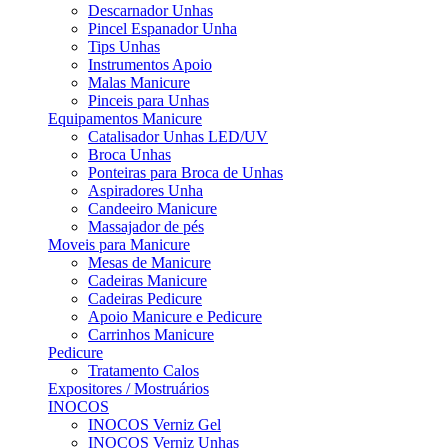
Descarnador Unhas
Pincel Espanador Unha
Tips Unhas
Instrumentos Apoio
Malas Manicure
Pinceis para Unhas
Equipamentos Manicure
Catalisador Unhas LED/UV
Broca Unhas
Ponteiras para Broca de Unhas
Aspiradores Unha
Candeeiro Manicure
Massajador de pés
Moveis para Manicure
Mesas de Manicure
Cadeiras Manicure
Cadeiras Pedicure
Apoio Manicure e Pedicure
Carrinhos Manicure
Pedicure
Tratamento Calos
Expositores / Mostruários
INOCOS
INOCOS Verniz Gel
INOCOS Verniz Unhas