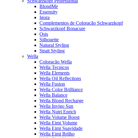
Schwarzkopf Professional
BlondMe
Essensity
Igora
Complementos de Coloração Schwarzkopf
Schwarzkopf Bonacure
Osis
Silhouette
Natural Styling
Strait Styling
Wella
Coloração Wella
Wella Tecnicos
Wella Elements
Wella Oil Reflections
Wella Fusion
Wella Color Brilliance
Wella Balance
Wella Blond Recharge
Wella Invigo Sun
Wella Nutri Enrich
Wella Volume Boost
Wella Eimi Volume
Wella Eimi Suavidade
Wella Eimi Brilho