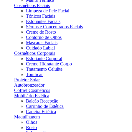
Manta Térmica
Cosméticos Faciais
Limpeza de Pele Facial
Tónicos Faciais
Esfoliantes Faciais
Séruns e Concentrados Faciais
Creme de Rosto
Contorno de Olhos
Máscaras Faciais
Cuidado Labial
Cosméticos Corporais
Esfoliante Corporal
Creme Hidratante Corpo
Tratamento Celulite
Tonificar
Protetor Solar
Autobronzeador
Coffret Cosméticos
Mobiliário Estética
Balcão Recepção
Carrinho de Estética
Cadeira Estética
Maquilhagem
Olhos
Rosto