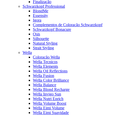
Finalização
Schwarzkopf Professional
BlondMe
Essensity
Igora
Complementos de Coloração Schwarzkopf
Schwarzkopf Bonacure
Osis
Silhouette
Natural Styling
Strait Styling
Wella
Coloração Wella
Wella Tecnicos
Wella Elements
Wella Oil Reflections
Wella Fusion
Wella Color Brilliance
Wella Balance
Wella Blond Recharge
Wella Invigo Sun
Wella Nutri Enrich
Wella Volume Boost
Wella Eimi Volume
Wella Eimi Suavidade