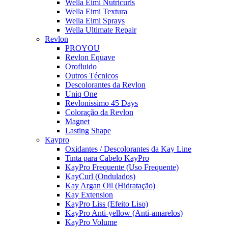
Wella Eimi Nutricurls
Wella Eimi Textura
Wella Eimi Sprays
Wella Ultimate Repair
Revlon
PROYOU
Revlon Equave
Orofluido
Outros Técnicos
Descolorantes da Revlon
Uniq One
Revlonissimo 45 Days
Coloração da Revlon
Magnet
Lasting Shape
Kaypro
Oxidantes / Descolorantes da Kay Line
Tinta para Cabelo KayPro
KayPro Frequente (Uso Frequente)
KayCurl (Ondulados)
Kay Argan Oil (Hidratação)
Kay Extension
KayPro Liss (Efeito Liso)
KayPro Anti-yellow (Anti-amarelos)
KayPro Volume