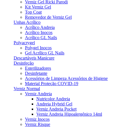
Verniz Gel Ricki Parodi
Kit Verniz Gel
Top Coat
Removedor de Verniz Gel
Unhas Acrílico
Acrílico Andreia
Acrílico Inocos
Acrílico GL Nails
Polyacrygel
Polygel Inocos
Gel Acrílico GL Nails
Descartáveis Manicure
Desinfeção
Esterilizadores
Desinfetante
Acessórios de Limpeza Acessórios de Higiene
Material Proteção COVID-19
Verniz Normal
Verniz Andreia
Nutricolor Andreia
Andreia Hybrid Gel
Verniz Andreia Pocket
Verniz Andreia Hipoalergénico 14ml
Verniz Inocos
Verniz Risque