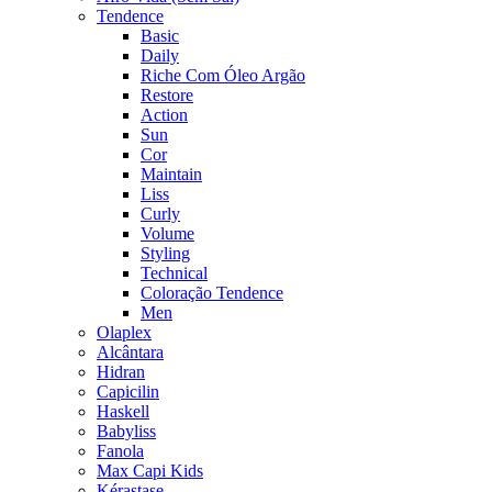
Tendence
Basic
Daily
Riche Com Óleo Argão
Restore
Action
Sun
Cor
Maintain
Liss
Curly
Volume
Styling
Technical
Coloração Tendence
Men
Olaplex
Alcântara
Hidran
Capicilin
Haskell
Babyliss
Fanola
Max Capi Kids
Kérastase