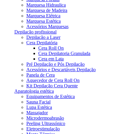
Marquesa Hidraulica
Marquesa de Madeira
Marquesa Elétrica
Marquesa Estética
Acessórios Marquesas
Depilação profissional
Depilação a Laser
Cera Depilatória
Cera Roll On
Cera Depilatoria Granulada
Cera em Lata
Pré Depilação e Pós Depilação
Acessórios e Descartáveis Depilação
Panela de Cera
Aquecedor de Cera Roll On
Kit Depilação Cera Quente
Aparatologia estética
Equipamentos de Estética
Sauna Facial
Lupa Estética
Massajador
Microdermoabrasão
Peeling Ultrassónico
Eletroestimulação