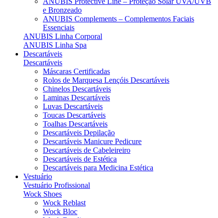
ANUBIS Protective Line – Proteção Solar UVA/UVB
e Bronzeado
ANUBIS Complements – Complementos Faciais
Essenciais
ANUBIS Linha Corporal
ANUBIS Linha Spa
Descartáveis
Descartáveis
Máscaras Certificadas
Rolos de Marquesa Lençóis Descartáveis
Chinelos Descartáveis
Laminas Descartáveis
Luvas Descartáveis
Toucas Descartáveis
Toalhas Descartáveis
Descartáveis Depilação
Descartáveis Manicure Pedicure
Descartáveis de Cabeleireiro
Descartáveis de Estética
Descartáveis para Medicina Estética
Vestuário
Vestuário Profissional
Wock Shoes
Wock Reblast
Wock Bloc