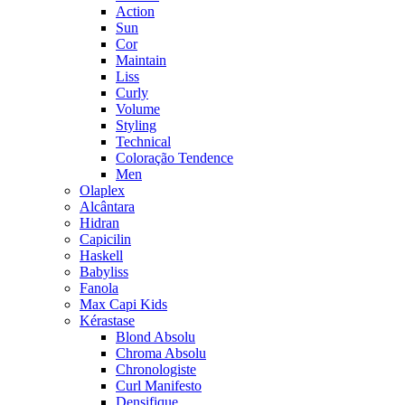
Action
Sun
Cor
Maintain
Liss
Curly
Volume
Styling
Technical
Coloração Tendence
Men
Olaplex
Alcântara
Hidran
Capicilin
Haskell
Babyliss
Fanola
Max Capi Kids
Kérastase
Blond Absolu
Chroma Absolu
Chronologiste
Curl Manifesto
Densifique