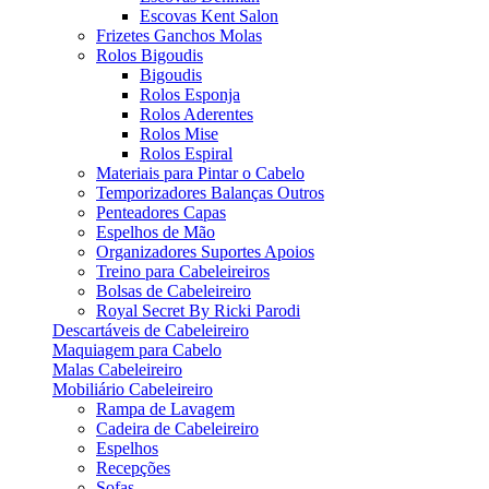
Escovas Kent Salon
Frizetes Ganchos Molas
Rolos Bigoudis
Bigoudis
Rolos Esponja
Rolos Aderentes
Rolos Mise
Rolos Espiral
Materiais para Pintar o Cabelo
Temporizadores Balanças Outros
Penteadores Capas
Espelhos de Mão
Organizadores Suportes Apoios
Treino para Cabeleireiros
Bolsas de Cabeleireiro
Royal Secret By Ricki Parodi
Descartáveis de Cabeleireiro
Maquiagem para Cabelo
Malas Cabeleireiro
Mobiliário Cabeleireiro
Rampa de Lavagem
Cadeira de Cabeleireiro
Espelhos
Recepções
Sofas