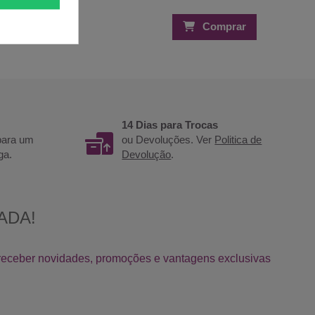
Comprar
Comprar
14 Dias para Trocas
 para um
ou Devoluções. Ver
Politica de
ga.
Devolução
.