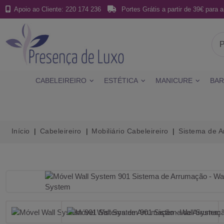
Apoio ao Cliente: 220 174 236
Portes Grátis a partir de 39€ para a
CABELEIREIRO
ESTÉTICA
MANICURE
BAR
Início
Cabeleireiro
Mobiliário Cabeleireiro
Sistema de A