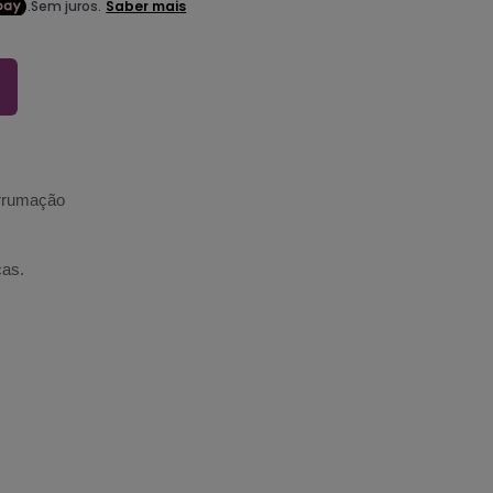
arrumação
cas.