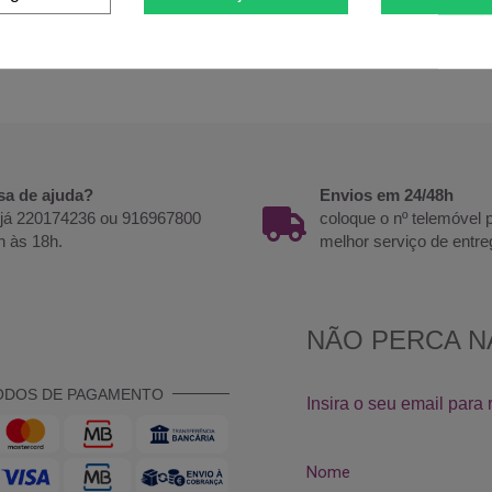
r
Comprar
sa de ajuda?
Envios em 24/48h
 já 220174236 ou 916967800
coloque o nº telemóvel
h às 18h.
melhor serviço de entre
ODOS DE PAGAMENTO