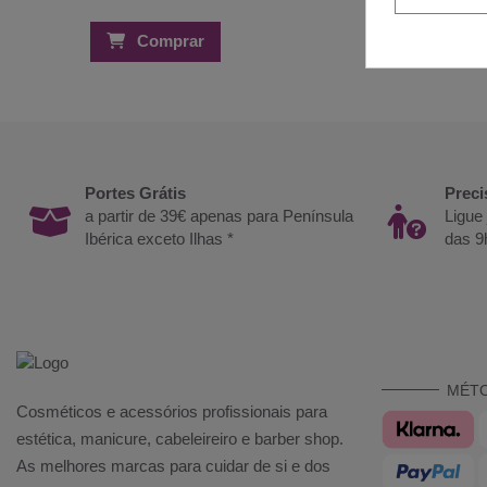
Comprar
Compra
Portes Grátis
Preci
a partir de 39€ apenas para Península
Ligue
Ibérica exceto Ilhas *
das 9
MÉT
Cosméticos e acessórios profissionais para
estética, manicure, cabeleireiro e barber shop.
As melhores marcas para cuidar de si e dos