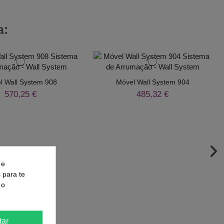
a:
l Wall System 908
Móvel Wall System 904
570,25 €
485,32 €
 e
s para te
 o
tar