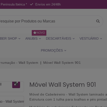
 Península Ibérica *
Envíos em 24/48h
NOVO
BER SHOP
ANUBIS
DESCARTÁVEIS
VESTUÁRIO
PROMOÇÕES
rrumação - Wall System
Móvel Wall System 901
Móvel Wall System 901
Móvel de Cabeleireiro - Wall System laminado 
Estrutura com 1 tulha para toalhas e pés pinta