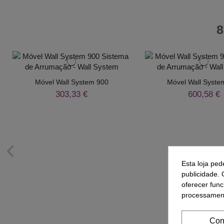
8
Móvel Wall System 900
Móvel Wall Syste
303,33 €
600,58 €
Esta loja ped
publicidade. 
oferecer func
processament
Con