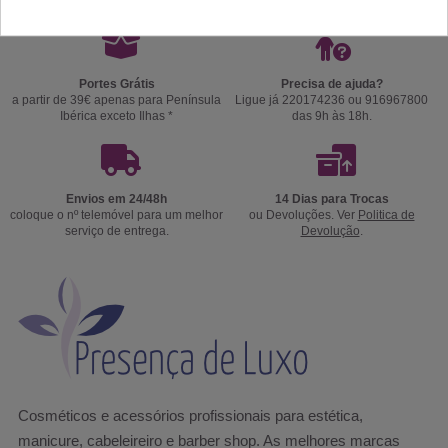
Portes Grátis
Precisa de ajuda?
a partir de 39€ apenas para Península
Ligue já 220174236 ou 916967800
Ibérica exceto Ilhas *
das 9h às 18h.
Envios em 24/48h
14 Dias para Trocas
coloque o nº telemóvel para um melhor
ou Devoluções. Ver
Politica de
serviço de entrega.
Devolução
.
Cosméticos e acessórios profissionais para estética,
manicure, cabeleireiro e barber shop. As melhores marcas