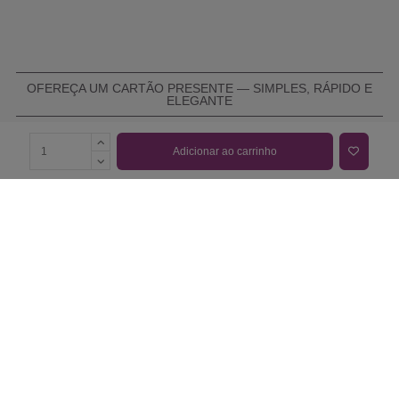
OFEREÇA UM CARTÃO PRESENTE — SIMPLES, RÁPIDO E
ELEGANTE
Adicionar ao carrinho
COMPRAR CARTÃO PRESENTE
PROMOÇÕES E REDUÇÕES
Todas as promoções e reduções de preço constantes na
nossa loja online são válidas de 01/06/2026 A 31/08/2026
INFORMAÇÕES