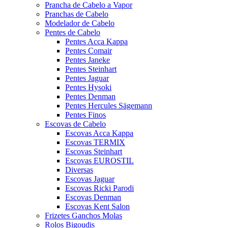
Prancha de Cabelo a Vapor
Pranchas de Cabelo
Modelador de Cabelo
Pentes de Cabelo
Pentes Acca Kappa
Pentes Comair
Pentes Janeke
Pentes Steinhart
Pentes Jaguar
Pentes Hysoki
Pentes Denman
Pentes Hercules Sägemann
Pentes Finos
Escovas de Cabelo
Escovas Acca Kappa
Escovas TERMIX
Escovas Steinhart
Escovas EUROSTIL
Diversas
Escovas Jaguar
Escovas Ricki Parodi
Escovas Denman
Escovas Kent Salon
Frizetes Ganchos Molas
Rolos Bigoudis