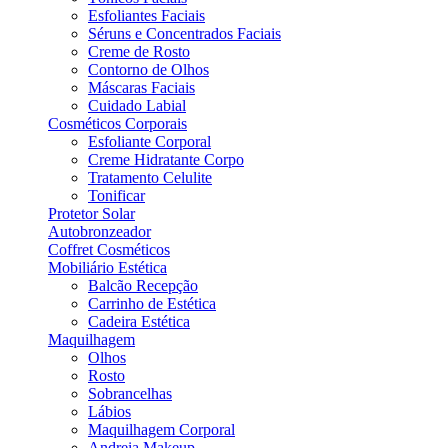
Esfoliantes Faciais
Séruns e Concentrados Faciais
Creme de Rosto
Contorno de Olhos
Máscaras Faciais
Cuidado Labial
Cosméticos Corporais
Esfoliante Corporal
Creme Hidratante Corpo
Tratamento Celulite
Tonificar
Protetor Solar
Autobronzeador
Coffret Cosméticos
Mobiliário Estética
Balcão Recepção
Carrinho de Estética
Cadeira Estética
Maquilhagem
Olhos
Rosto
Sobrancelhas
Lábios
Maquilhagem Corporal
Andreia Makeup