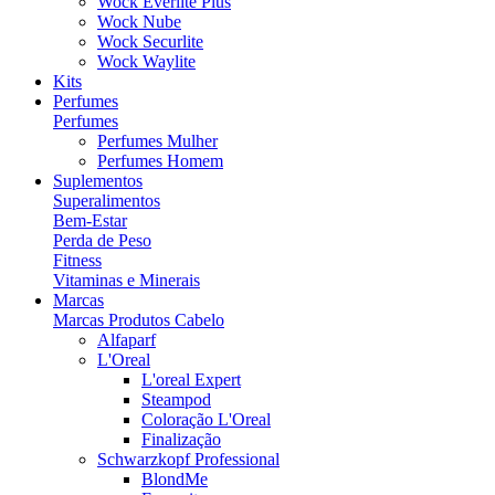
Wock Everlite Plus
Wock Nube
Wock Securlite
Wock Waylite
Kits
Perfumes
Perfumes
Perfumes Mulher
Perfumes Homem
Suplementos
Superalimentos
Bem-Estar
Perda de Peso
Fitness
Vitaminas e Minerais
Marcas
Marcas Produtos Cabelo
Alfaparf
L'Oreal
L'oreal Expert
Steampod
Coloração L'Oreal
Finalização
Schwarzkopf Professional
BlondMe