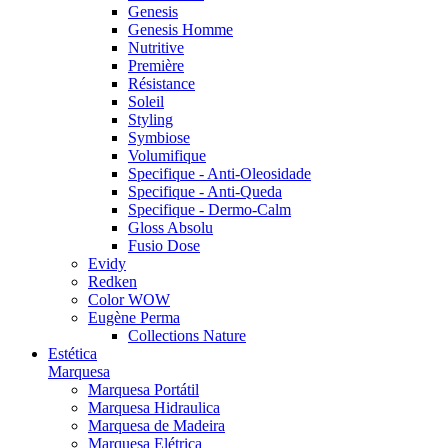
Genesis
Genesis Homme
Nutritive
Première
Résistance
Soleil
Styling
Symbiose
Volumifique
Specifique - Anti-Oleosidade
Specifique - Anti-Queda
Specifique - Dermo-Calm
Gloss Absolu
Fusio Dose
Evidy
Redken
Color WOW
Eugène Perma
Collections Nature
Estética
Marquesa
Marquesa Portátil
Marquesa Hidraulica
Marquesa de Madeira
Marquesa Elétrica