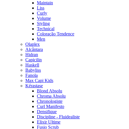
Maintain
Liss
Curly
Volume
Styling
Technical
Coloração Tendence
Men
Olaplex
Alcântara
Hidran
Capicilin
Haskell
Babyliss
Fanola
Max Capi Kids
Kérastase
Blond Absolu
Chroma Absolu
Chronologiste
Curl Manifesto
Densifique
Discipline - Fluidealiste
Elixir Ultime
Fusio Scrub