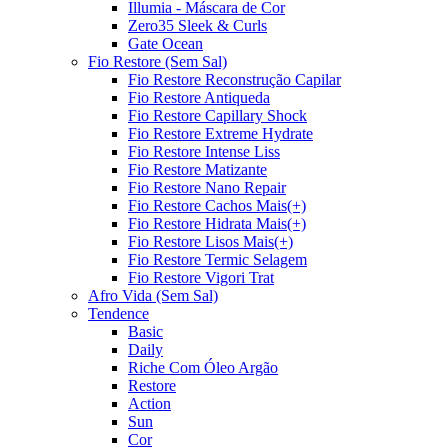
Illumia - Máscara de Cor
Zero35 Sleek & Curls
Gate Ocean
Fio Restore (Sem Sal)
Fio Restore Reconstrução Capilar
Fio Restore Antiqueda
Fio Restore Capillary Shock
Fio Restore Extreme Hydrate
Fio Restore Intense Liss
Fio Restore Matizante
Fio Restore Nano Repair
Fio Restore Cachos Mais(+)
Fio Restore Hidrata Mais(+)
Fio Restore Lisos Mais(+)
Fio Restore Termic Selagem
Fio Restore Vigori Trat
Afro Vida (Sem Sal)
Tendence
Basic
Daily
Riche Com Óleo Argão
Restore
Action
Sun
Cor