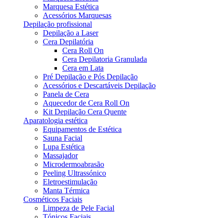
Marquesa Estética
Acessórios Marquesas
Depilação profissional
Depilação a Laser
Cera Depilatória
Cera Roll On
Cera Depilatoria Granulada
Cera em Lata
Pré Depilação e Pós Depilação
Acessórios e Descartáveis Depilação
Panela de Cera
Aquecedor de Cera Roll On
Kit Depilação Cera Quente
Aparatologia estética
Equipamentos de Estética
Sauna Facial
Lupa Estética
Massajador
Microdermoabrasão
Peeling Ultrassónico
Eletroestimulação
Manta Térmica
Cosméticos Faciais
Limpeza de Pele Facial
Tónicos Faciais