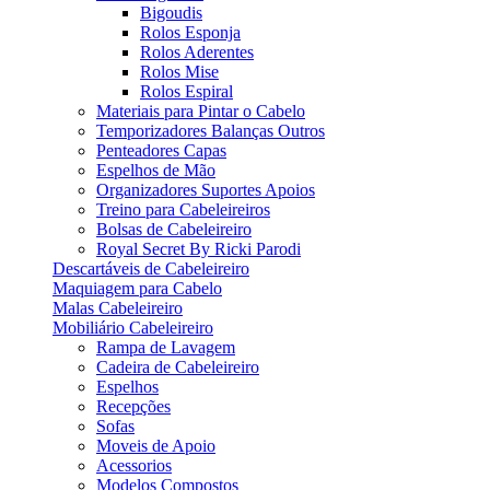
Bigoudis
Rolos Esponja
Rolos Aderentes
Rolos Mise
Rolos Espiral
Materiais para Pintar o Cabelo
Temporizadores Balanças Outros
Penteadores Capas
Espelhos de Mão
Organizadores Suportes Apoios
Treino para Cabeleireiros
Bolsas de Cabeleireiro
Royal Secret By Ricki Parodi
Descartáveis de Cabeleireiro
Maquiagem para Cabelo
Malas Cabeleireiro
Mobiliário Cabeleireiro
Rampa de Lavagem
Cadeira de Cabeleireiro
Espelhos
Recepções
Sofas
Moveis de Apoio
Acessorios
Modelos Compostos