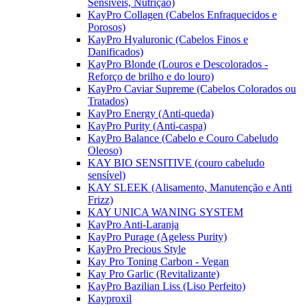
Sensíveis, Nutrição)
KayPro Collagen (Cabelos Enfraquecidos e
Porosos)
KayPro Hyaluronic (Cabelos Finos e
Danificados)
KayPro Blonde (Louros e Descolorados -
Reforço de brilho e do louro)
KayPro Caviar Supreme (Cabelos Colorados ou
Tratados)
KayPro Energy (Anti-queda)
KayPro Purity (Anti-caspa)
KayPro Balance (Cabelo e Couro Cabeludo
Oleoso)
KAY BIO SENSITIVE (couro cabeludo
sensível)
KAY SLEEK (Alisamento, Manutenção e Anti
Frizz)
KAY UNICA WANING SYSTEM
KayPro Anti-Laranja
KayPro Purage (Ageless Purity)
KayPro Precious Style
Kay Pro Toning Carbon - Vegan
Kay Pro Garlic (Revitalizante)
KayPro Bazilian Liss (Liso Perfeito)
Kayproxil