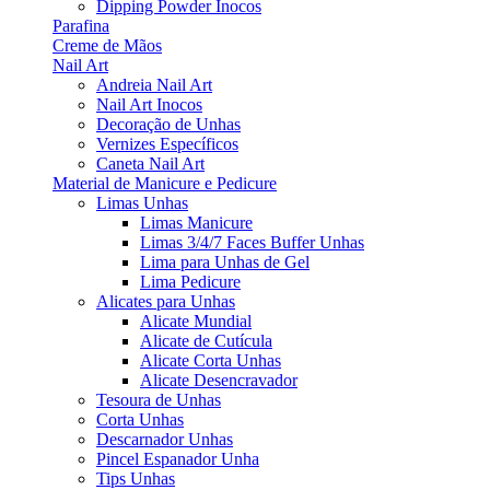
Dipping Powder Inocos
Parafina
Creme de Mãos
Nail Art
Andreia Nail Art
Nail Art Inocos
Decoração de Unhas
Vernizes Específicos
Caneta Nail Art
Material de Manicure e Pedicure
Limas Unhas
Limas Manicure
Limas 3/4/7 Faces Buffer Unhas
Lima para Unhas de Gel
Lima Pedicure
Alicates para Unhas
Alicate Mundial
Alicate de Cutícula
Alicate Corta Unhas
Alicate Desencravador
Tesoura de Unhas
Corta Unhas
Descarnador Unhas
Pincel Espanador Unha
Tips Unhas