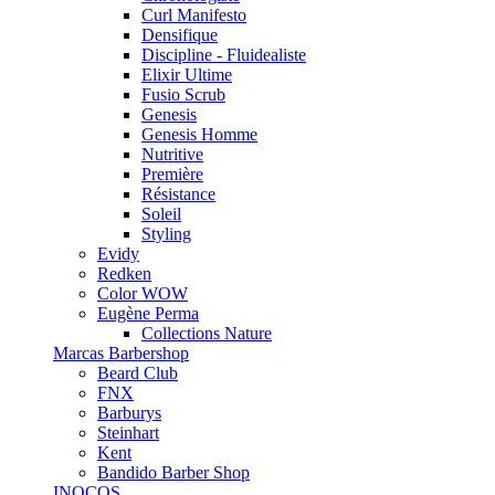
Curl Manifesto
Densifique
Discipline - Fluidealiste
Elixir Ultime
Fusio Scrub
Genesis
Genesis Homme
Nutritive
Première
Résistance
Soleil
Styling
Evidy
Redken
Color WOW
Eugène Perma
Collections Nature
Marcas Barbershop
Beard Club
FNX
Barburys
Steinhart
Kent
Bandido Barber Shop
INOCOS