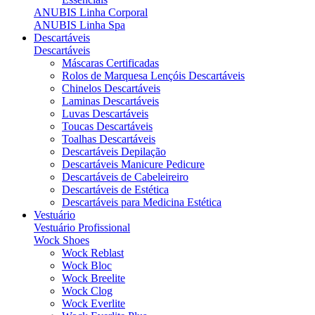
ANUBIS Linha Corporal
ANUBIS Linha Spa
Descartáveis
Descartáveis
Máscaras Certificadas
Rolos de Marquesa Lençóis Descartáveis
Chinelos Descartáveis
Laminas Descartáveis
Luvas Descartáveis
Toucas Descartáveis
Toalhas Descartáveis
Descartáveis Depilação
Descartáveis Manicure Pedicure
Descartáveis de Cabeleireiro
Descartáveis de Estética
Descartáveis para Medicina Estética
Vestuário
Vestuário Profissional
Wock Shoes
Wock Reblast
Wock Bloc
Wock Breelite
Wock Clog
Wock Everlite