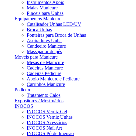
Instrumentos Apoio
Malas Manicure
Pinceis para Unhas
Equipamentos Manicure
Catalisador Unhas LED/UV
Broca Unhas
Ponteiras para Broca de Unhas
Aspiradores Unha
Candeeiro Manicure
Massajador de pés
Moveis para Manicure
Mesas de Manicure
Cadeiras Manicure
Cadeiras Pedicure
Apoio Manicure e Pedicure
Carrinhos Manicure
Pedicure
Tratamento Calos
Expositores / Mostruários
INOCOS
INOCOS Verniz Gel
INOCOS Verniz Unhas
INOCOS Acessórios
INOCOS Nail Art
INOCOS Pó de Imersão