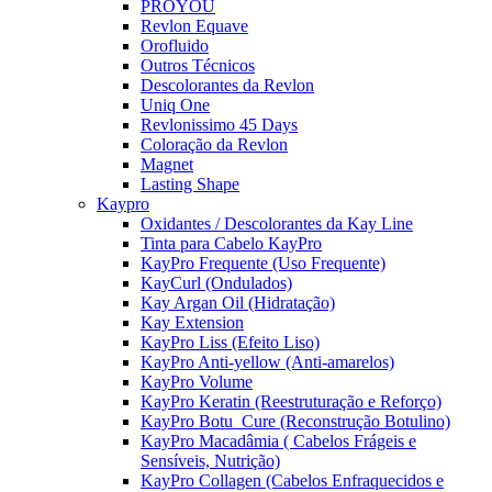
PROYOU
Revlon Equave
Orofluido
Outros Técnicos
Descolorantes da Revlon
Uniq One
Revlonissimo 45 Days
Coloração da Revlon
Magnet
Lasting Shape
Kaypro
Oxidantes / Descolorantes da Kay Line
Tinta para Cabelo KayPro
KayPro Frequente (Uso Frequente)
KayCurl (Ondulados)
Kay Argan Oil (Hidratação)
Kay Extension
KayPro Liss (Efeito Liso)
KayPro Anti-yellow (Anti-amarelos)
KayPro Volume
KayPro Keratin (Reestruturação e Reforço)
KayPro Botu_Cure (Reconstrução Botulino)
KayPro Macadâmia ( Cabelos Frágeis e
Sensíveis, Nutrição)
KayPro Collagen (Cabelos Enfraquecidos e