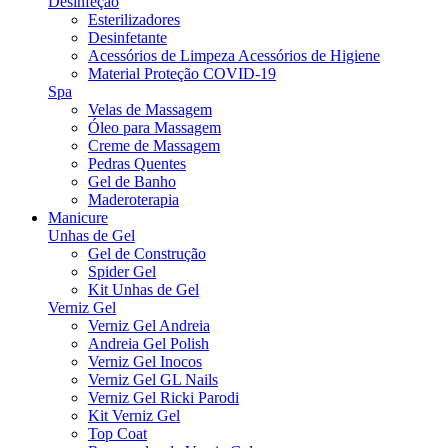
Desinfeção
Esterilizadores
Desinfetante
Acessórios de Limpeza Acessórios de Higiene
Material Proteção COVID-19
Spa
Velas de Massagem
Óleo para Massagem
Creme de Massagem
Pedras Quentes
Gel de Banho
Maderoterapia
Manicure
Unhas de Gel
Gel de Construção
Spider Gel
Kit Unhas de Gel
Verniz Gel
Verniz Gel Andreia
Andreia Gel Polish
Verniz Gel Inocos
Verniz Gel GL Nails
Verniz Gel Ricki Parodi
Kit Verniz Gel
Top Coat