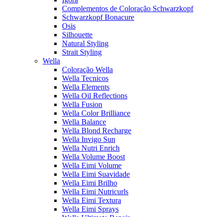
Complementos de Coloração Schwarzkopf
Schwarzkopf Bonacure
Osis
Silhouette
Natural Styling
Strait Styling
Wella
Coloração Wella
Wella Tecnicos
Wella Elements
Wella Oil Reflections
Wella Fusion
Wella Color Brilliance
Wella Balance
Wella Blond Recharge
Wella Invigo Sun
Wella Nutri Enrich
Wella Volume Boost
Wella Eimi Volume
Wella Eimi Suavidade
Wella Eimi Brilho
Wella Eimi Nutricurls
Wella Eimi Textura
Wella Eimi Sprays