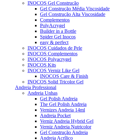
INOCOS Gel Construção
Gel Construção Média Viscosidade
Gel Construção Alta Viscosidade
Complementos
PolyAcrygel
Builder in a Bottle
Spider Gel Inocos
easy & perfect
INOCOS Cuidados de Pele
INOCOS Complementos
INOCOS Polyacrygel
INOCOS Kits
INOCOS Verniz Like Gel
INOCOS Care & Finish
INOCOS Solid Tricolor Gel
Andreia Professional
Andreia Unhas
Gel Polish Andreia
The Gel Polish Andreia
Vernizes Andreia 14ml
Andreia Pocket
Verniz Andreia Hybrid Gel
Verniz Andreia Nutricolor
Gel Construção Andreia
Andreia Acrílico