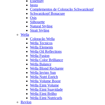
Essensity
Igora
Complementos de Coloração Schwarzkopf
Schwarzkopf Bonacure
Osis
Silhouette
Natural Styling
Strait Styling
Wella
Coloração Wella
Wella Tecnicos
Wella Elements
Wella Oil Reflections
Wella Fusion
Wella Color Brilliance
Wella Balance
Wella Blond Recharge
Wella Invigo Sun
Wella Nutri Enrich
Wella Volume Boost
Wella Eimi Volume
Wella Eimi Suavidade
Wella Eimi Brilho
Wella Eimi Nutricurls
Revlon