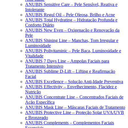
ANUBIS Sensitive Care – Pele Sensível, Reativa e
Intolerante
ANUBIS Regul Oil – Pele Oleosa, Brilho e Acne
ANUBIS Total Hydrating – Hidratação Profunda e
Conforto Diário
ANUBIS New Even – Oxigenação e Renovação da
Pele
ANUBIS Shining Line – Manchas, Tom Irregular e
Luminosidade
ANUBIS Polivitaminic – Pele Baça, Luminosidade e
Vitalidade
ANUBIS 7 Days Line – Ampolas Faciais para
Tratamento Intensivo
ANUBIS Sublime D-Lift – Lifting e Reafirmação
Facial
ANUBIS Excellence – Solução Anti-Idade Preventiva
ANUBIS Effectivity – Envelhecimento, Flacidez e
Nutrição
ANUBIS Concentrate Line – Concentrados Faciais de
Ação Específica
ANUBIS Mask Line – Máscaras Faciais de Tratamento
ANUBIS Protective Line – Proteção Solar UVA/UVB
e Bronzeado
ANUBIS Complements – Complementos Faciais
Essenciais