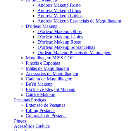
Andreia Makeup Rosto
Andreia Makeup Olhos
Andreia Makeup Lábios
Andreia Makeup Essenciais de Maquilhagem
D'orleac Makeup
D'orleac Makeup Olhos
D'orleac Makeup Lábios
D'orleac Makeup Rosto
D'orleac Makeup Sobrancelhas
Dórleac Makeup Pinceis de Maquiagem
Maquilhagem MISS COP
Pincéis e Esponjas
Malas de Maquilhagem
Acessórios de Maquilhagem
Cadeira de Maquilhagem
BeYu Makeup
Exclusive Elegant Makeup
Catrice Makeup
Pestanas Postiças
Extensão de Pestanas
Lifting Pestanas
Coloração de Pestanas
Pinças
Acessórios Estética