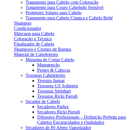
Tratamento para Cabelo com Coloração
Tratamento para Couro Cabeludo Sensível
Protetores Solares para Cabelo
Tratamento para Cabelo Criança e Cabelo Bebé
Shampoo
Condicionador
Máscaras para Cabelo
Coloração e Técnica
Finalizador de Cabelo
Shampoos e Cremes de Rampa
Material de Cabeleireiro
Maquina de Cortar Cabelo
Manutenção
Pentes & Cabeças
Tesouras Cabeleireiro
Tesoura Jaguar
Tesouras GS Solingen
Tesouras Steinhart
Tesouras Ricki Parodi
Secador de Cabelo
Secadores Parlux
Secadores Ricki Parodi
Difusores Profissionais – Definição Perfeita para
Cabelos Encaracolados e Ondulados
Secadores de Pé Aéreo Vaporizador