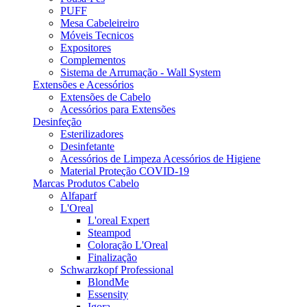
PUFF
Mesa Cabeleireiro
Móveis Tecnicos
Expositores
Complementos
Sistema de Arrumação - Wall System
Extensões e Acessórios
Extensões de Cabelo
Acessórios para Extensões
Desinfeção
Esterilizadores
Desinfetante
Acessórios de Limpeza Acessórios de Higiene
Material Proteção COVID-19
Marcas Produtos Cabelo
Alfaparf
L'Oreal
L'oreal Expert
Steampod
Coloração L'Oreal
Finalização
Schwarzkopf Professional
BlondMe
Essensity
Igora