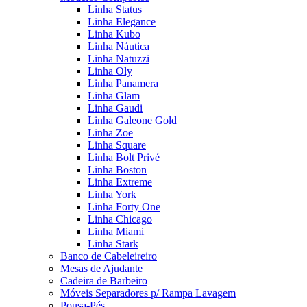
Linha Status
Linha Elegance
Linha Kubo
Linha Náutica
Linha Natuzzi
Linha Oly
Linha Panamera
Linha Glam
Linha Gaudi
Linha Galeone Gold
Linha Zoe
Linha Square
Linha Bolt Privé
Linha Boston
Linha Extreme
Linha York
Linha Forty One
Linha Chicago
Linha Miami
Linha Stark
Banco de Cabeleireiro
Mesas de Ajudante
Cadeira de Barbeiro
Móveis Separadores p/ Rampa Lavagem
Pousa-Pés