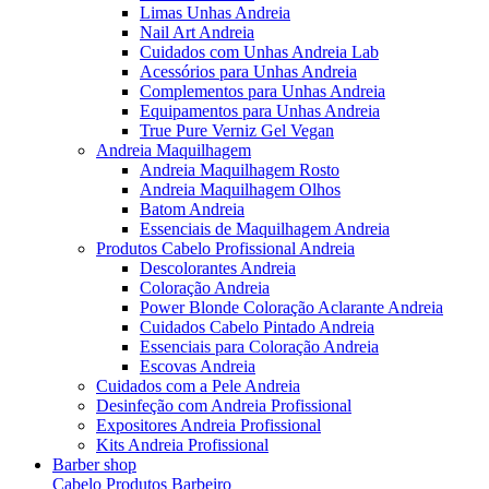
Limas Unhas Andreia
Nail Art Andreia
Cuidados com Unhas Andreia Lab
Acessórios para Unhas Andreia
Complementos para Unhas Andreia
Equipamentos para Unhas Andreia
True Pure Verniz Gel Vegan
Andreia Maquilhagem
Andreia Maquilhagem Rosto
Andreia Maquilhagem Olhos
Batom Andreia
Essenciais de Maquilhagem Andreia
Produtos Cabelo Profissional Andreia
Descolorantes Andreia
Coloração Andreia
Power Blonde Coloração Aclarante Andreia
Cuidados Cabelo Pintado Andreia
Essenciais para Coloração Andreia
Escovas Andreia
Cuidados com a Pele Andreia
Desinfeção com Andreia Profissional
Expositores Andreia Profissional
Kits Andreia Profissional
Barber shop
Cabelo Produtos Barbeiro