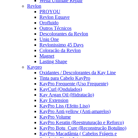
Wella Ultimate Repair
Revlon
PROYOU
Revlon Equave
Orofluido
Outros Técnicos
Descolorantes da Revlon
Uniq One
Revlonissimo 45 Days
Coloração da Revlon
Magnet
Lasting Shape
Kaypro
Oxidantes / Descolorantes da Kay Line
Tinta para Cabelo KayPro
KayPro Frequente (Uso Frequente)
KayCurl (Ondulados)
Kay Argan Oil (Hidratação)
Kay Extension
KayPro Liss (Efeito Liso)
KayPro Anti-yellow (Anti-amarelos)
KayPro Volume
KayPro Keratin (Reestruturação e Reforço)
KayPro Botu_Cure (Reconstrução Botulino)
KayPro Macadâmia ( Cabelos Frágeis e