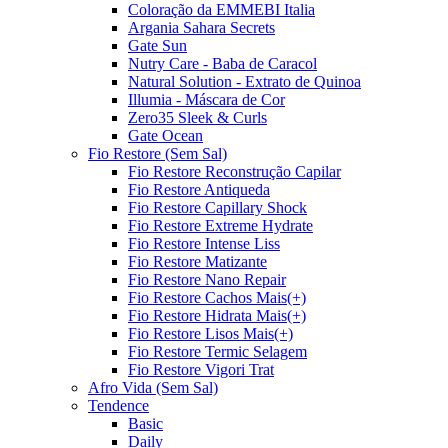
Coloração da EMMEBI Italia
Argania Sahara Secrets
Gate Sun
Nutry Care - Baba de Caracol
Natural Solution - Extrato de Quinoa
Illumia - Máscara de Cor
Zero35 Sleek & Curls
Gate Ocean
Fio Restore (Sem Sal)
Fio Restore Reconstrução Capilar
Fio Restore Antiqueda
Fio Restore Capillary Shock
Fio Restore Extreme Hydrate
Fio Restore Intense Liss
Fio Restore Matizante
Fio Restore Nano Repair
Fio Restore Cachos Mais(+)
Fio Restore Hidrata Mais(+)
Fio Restore Lisos Mais(+)
Fio Restore Termic Selagem
Fio Restore Vigori Trat
Afro Vida (Sem Sal)
Tendence
Basic
Daily