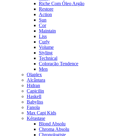
Riche Com Óleo Argão
Restore
Action
Sun
Cor
Maintain
Liss
Curly
Volume
Styling
Technical
Coloração Tendence
Men
Olaplex
Alcântara
Hidran
Capicilin
Haskell
Babyliss
Fanola
Max Capi Kids
Kérastase
Blond Absolu
Chroma Absolu
Chronologiste