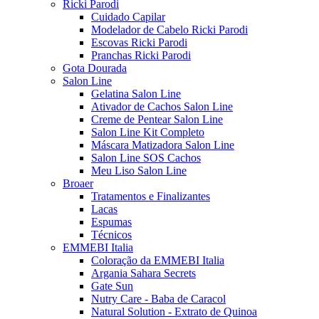
Ricki Parodi
Cuidado Capilar
Modelador de Cabelo Ricki Parodi
Escovas Ricki Parodi
Pranchas Ricki Parodi
Gota Dourada
Salon Line
Gelatina Salon Line
Ativador de Cachos Salon Line
Creme de Pentear Salon Line
Salon Line Kit Completo
Máscara Matizadora Salon Line
Salon Line SOS Cachos
Meu Liso Salon Line
Broaer
Tratamentos e Finalizantes
Lacas
Espumas
Técnicos
EMMEBI Italia
Coloração da EMMEBI Italia
Argania Sahara Secrets
Gate Sun
Nutry Care - Baba de Caracol
Natural Solution - Extrato de Quinoa