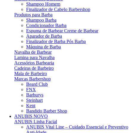
Shampoo Homem
Finalizador de Cabelo Barbershop
Produtos para Barba
Shampoo Barba
Condicionador Barba
Espuma de Barbear Creme de Barbear
Aparador de Barba
Finalizador de Barba Pós Barba
Máquina de Barba
Navalha de Barbear
Lamina para Navalha
Acessórios Barbearia
Cadeiras de Barbeiro
Mala de Barbeiro
Marcas Barbershop
Beard Club
FNX
Barburys
Steinhart
Kent
Bandido Barber Shop
ANUBIS
NOVO
ANUBIS Linha Facial
ANUBIS Vital Line – Cuidado Essencial e Preventivo
Anti-Idade