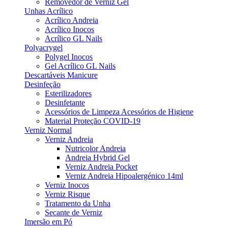
Removedor de Verniz Gel
Unhas Acrílico
Acrílico Andreia
Acrílico Inocos
Acrílico GL Nails
Polyacrygel
Polygel Inocos
Gel Acrílico GL Nails
Descartáveis Manicure
Desinfeção
Esterilizadores
Desinfetante
Acessórios de Limpeza Acessórios de Higiene
Material Proteção COVID-19
Verniz Normal
Verniz Andreia
Nutricolor Andreia
Andreia Hybrid Gel
Verniz Andreia Pocket
Verniz Andreia Hipoalergénico 14ml
Verniz Inocos
Verniz Risque
Tratamento da Unha
Secante de Verniz
Imersão em Pó