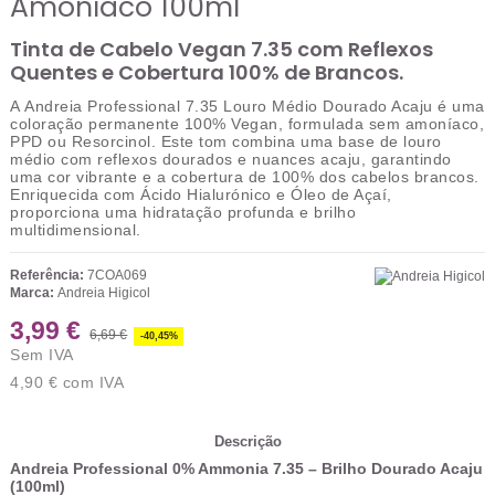
Amoníaco 100ml
Tinta de Cabelo Vegan 7.35 com Reflexos
Quentes e Cobertura 100% de Brancos.
A
Andreia Professional 7.35 Louro Médio Dourado Acaju
é uma
coloração permanente
100% Vegan
, formulada sem amoníaco,
PPD ou Resorcinol. Este tom combina uma base de louro
médio com reflexos dourados e nuances acaju, garantindo
uma cor vibrante e a
cobertura de 100% dos cabelos brancos
.
Enriquecida com Ácido Hialurónico e Óleo de Açaí,
proporciona uma hidratação profunda e brilho
multidimensional.
Referência:
7COA069
Marca:
Andreia Higicol
3,99 €
6,69 €
-40,45%
Sem IVA
4,90 €
com IVA
Descrição
Andreia Professional 0% Ammonia 7.35 – Brilho Dourado Acaju
(100ml)