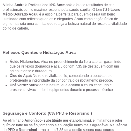
A linha
Andreia Professional 0% Ammonia
oferece resultados de cor
profissionais com o máximo respeito pela saúde capilar. O tom
7.35 Louro
Médio Dourado Acaju
é a escolha perfeita para quem deseja um louro
iluminado com reflexos quentes e elegantes. A sua combinação única de
pigmentos cria uma cor rica que realça a beleza natural do rosto e a vitalidade
do fio de cabelo.
Reflexos Quentes e Hidratação Ativa
Ácido Hialurónico:
Atua no preenchimento da fibra capilar, garantindo
que os reflexos dourados e acaju do tom 7.35 se destaquem com um
brilho intenso e duradouro.
Óleo de Açaí:
Nutre e revitaliza o fio, combatendo a opacidade e
protegendo a integridade da cor contra o desbotamento precoce.
Chá Verde:
Antioxidante natural que acalma o couro cabeludo e
preserva a vivacidade dos pigmentos durante o processo técnico.
Segurança e Conforto (0% PPD e Resorcinol)
Ao eliminar o
Amoníaco (substituído por etanolamina)
, eliminamos o odor
químico forte no salão, tornando a aplicação muito mais agradável. A ausência
de
PPD e Resorcinol
torna o tom 7.35 uma opção segura para couros