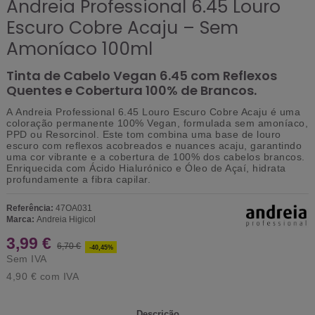
Andreia Professional 6.45 Louro
Escuro Cobre Acaju – Sem
Amoníaco 100ml
Tinta de Cabelo Vegan 6.45 com Reflexos
Quentes e Cobertura 100% de Brancos.
A
Andreia Professional 6.45 Louro Escuro Cobre Acaju
é uma
coloração permanente
100% Vegan
, formulada sem amoníaco,
PPD ou Resorcinol. Este tom combina uma base de louro
escuro com reflexos acobreados e nuances acaju, garantindo
uma cor vibrante e a
cobertura de 100% dos cabelos brancos
.
Enriquecida com Ácido Hialurónico e Óleo de Açaí, hidrata
profundamente a fibra capilar.
Referência:
47OA031
Marca:
Andreia Higicol
3,99 €
6,70 €
-40,45%
Sem IVA
4,90 €
com IVA
Descrição