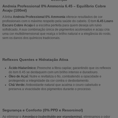
Andreia Professional 0% Ammonia 6.45 – Equilíbrio Cobre
Acaju (100ml)
A linha
Andreia Professional 0% Ammonia
oferece resultados de cor
profissionais com o máximo respeito pela saúde do cabelo. O tom
6.45 Louro
Escuro Cobre Acaju
é a escolha perfeita para quem deseja um ruivo
sofisticado. A sua combinação única de pigmentos acobreados e acaju cria
uma cor multidimensional que realça o brilho natural e a elegância do rosto,
sem os danos dos químicos tradicionais.
Reflexos Quentes e Hidratação Ativa
Ácido Hialurónico:
Preenche a fibra capilar, garantindo que os reflexos
do tom 6.45 se destaquem com um brilho intenso e duradouro.
Óleo de Açaí:
Nutre e revitaliza o fio, combatendo a opacidade e
protegendo a integridade da cor contra o desbotamento.
Chá Verde:
Antioxidante natural que acalma o couro cabeludo e
preserva a vivacidade dos pigmentos durante o processo.
Segurança e Conforto (0% PPD e Resorcinol)
Ao eliminar o
Amoníaco (substituído por etanolamina)
, eliminamos o odor