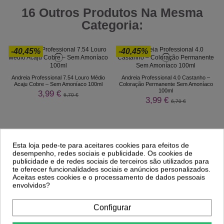
16 Outros Produtos Na Mesma
Categoria:
-40,45%
-40,45%
Andreia Professional 7.54 Louro Médio
Andreia Professional 4.0 Castanho –
Acaju Cobre – Sem Amoníaco 100ml
Coloração Permanente Sem Amoníaco
100ml
3,99 €
6,70 €
3,99 €
6,70 €
Esta loja pede-te para aceitares cookies para efeitos de
desempenho, redes sociais e publicidade. Os cookies de
publicidade e de redes sociais de terceiros são utilizados para
te oferecer funcionalidades sociais e anúncios personalizados.
Aceitas estes cookies e o processamento de dados pessoais
envolvidos?
Configurar
Comprar
Comprar