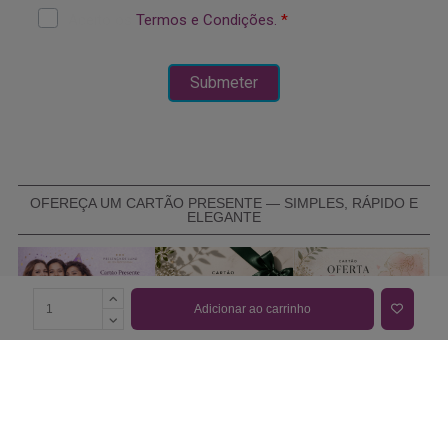
OFEREÇA UM CARTÃO PRESENTE — SIMPLES, RÁPIDO E
ELEGANTE
Adicionar ao carrinho
COMPRAR CARTÃO PRESENTE
PROMOÇÕES E REDUÇÕES