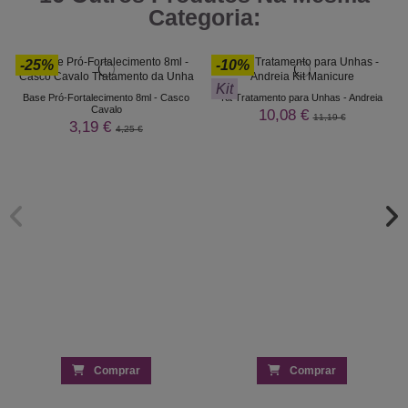
Categoria:
-25%
-10%
Kit
Base Pró-Fortalecimento 8ml - Casco
Kit Tratamento para Unhas - Andreia
Cavalo
10,08 €
11,19 €
3,19 €
4,25 €
Comprar
Comprar