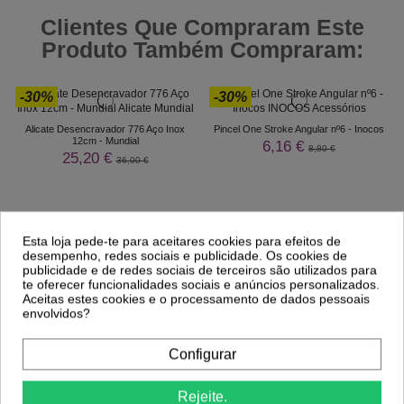
Clientes Que Compraram Este
Produto Também Compraram:
-30%
-30%
Alicate Desencravador 776 Aço Inox
Pincel One Stroke Angular nº6 - Inocos
12cm - Mundial
6,16 €
8,80 €
25,20 €
36,00 €
Esta loja pede-te para aceitares cookies para efeitos de
desempenho, redes sociais e publicidade. Os cookies de
publicidade e de redes sociais de terceiros são utilizados para
te oferecer funcionalidades sociais e anúncios personalizados.
Aceitas estes cookies e o processamento de dados pessoais
envolvidos?
Configurar
Comprar
Comprar
Rejeite.