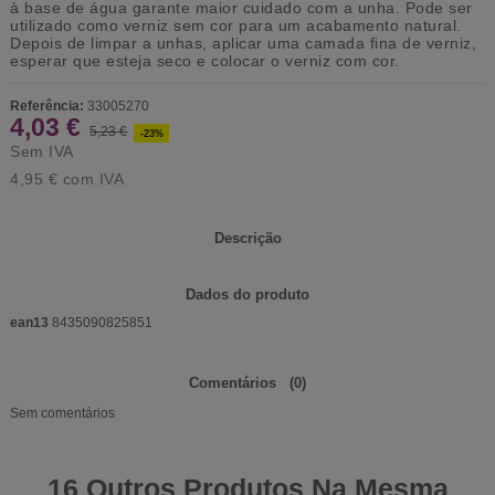
à base de água garante maior cuidado com a unha. Pode ser
utilizado como verniz sem cor para um acabamento natural.
Depois de limpar a unhas, aplicar uma camada fina de verniz,
esperar que esteja seco e colocar o verniz com cor.
Referência:
33005270
4,03 €
5,23 €
-23%
Sem IVA
4,95 €
com IVA
Descrição
Dados do produto
ean13
8435090825851
Comentários
(0)
Sem comentários
16 Outros Produtos Na Mesma