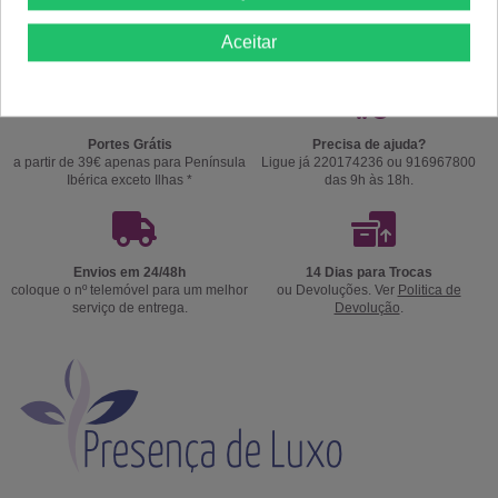
Aceitar
Portes Grátis
Precisa de ajuda?
a partir de 39€ apenas para Península
Ligue já 220174236 ou 916967800
Ibérica exceto Ilhas *
das 9h às 18h.
Envios em 24/48h
14 Dias para Trocas
coloque o nº telemóvel para um melhor
ou Devoluções. Ver
Politica de
serviço de entrega.
Devolução
.