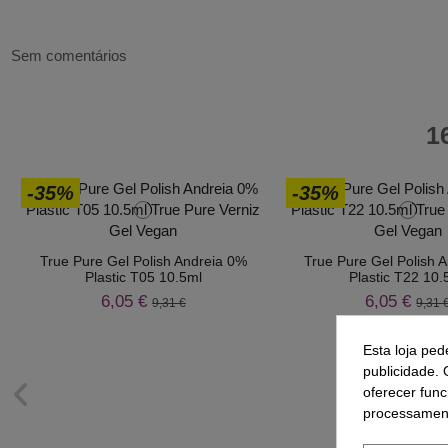
Sem comentários
1
-35%
-35%
True Pure Gel Polish Andreia 0%
True Pure Gel Polish 
Plastic T05 10.5ml
Plastic T22 10.
6,05 €
6,05 €
9,31 €
9,31 
Esta loja ped
publicidade. 
oferecer func
processament