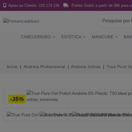
Apoio ao Cliente: 220 174 236
Portes Grátis a partir de 39€ para a
CABELEIREIRO
ESTÉTICA
MANICURE
BAR
Início
Andreia Professional
Andreia Unhas
True Pure V
-35%