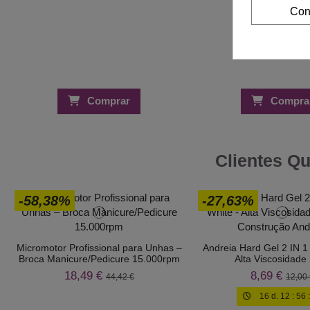
Con
Comprar
Compra
Clientes Q
-58,38%
-27,63%
Micromotor Profissional para Unhas –
Andreia Hard Gel 2 IN 1 
Broca Manicure/Pedicure 15.000rpm
Alta Viscosidade
18,49 €
8,69 €
44,42 €
12,00 
16
d.
12
:
56