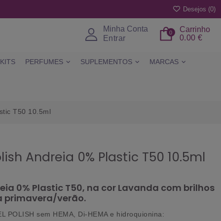
Desejos (
0
)
Minha Conta
Carrinho
0
0.00 €
Entrar
KITS
PERFUMES
SUPLEMENTOS
MARCAS
stic T50 10.5ml
olish Andreia 0% Plastic T50 10.5ml
reia 0% Plastic T50, na cor Lavanda com brilhos
a primavera/verão.
 POLISH sem HEMA, Di-HEMA e hidroquionina: