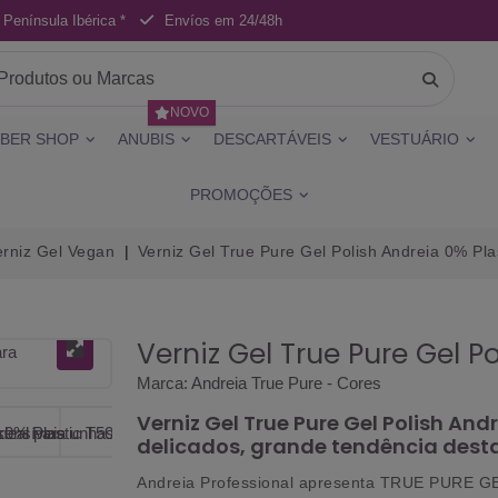
 Península Ibérica *
Envíos em 24/48h
NOVO
BER SHOP
ANUBIS
DESCARTÁVEIS
VESTUÁRIO
PROMOÇÕES
erniz Gel Vegan
Verniz Gel True Pure Gel Polish Andreia 0% Pla
Verniz Gel True Pure Gel P
Marca:
Andreia True Pure - Cores
Verniz Gel True Pure Gel Polish And
delicados, grande tendência dest
Andreia Professional apresenta
TRUE PURE GEL