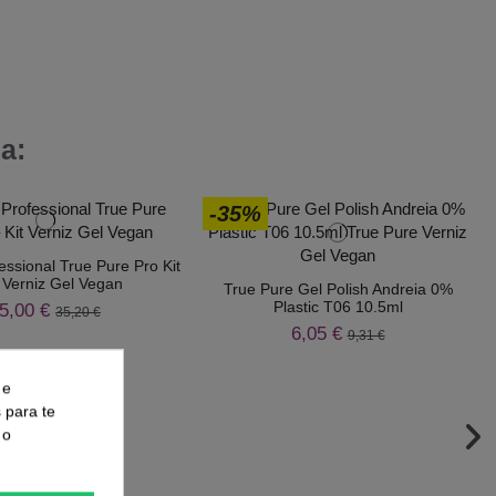
a:
-35%
essional True Pure Pro Kit
t Verniz Gel Vegan
True Pure Gel Polish Andreia 0%
Plastic T06 10.5ml
5,00 €
35,20 €
6,05 €
9,31 €
 e
s para te
 o