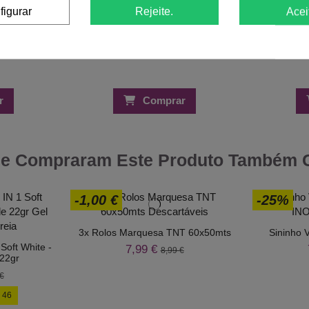
figurar
Rejeite.
Acei
r
Comprar
ue Compraram Este Produto Também
-1,00 €
-25%
3x Rolos Marquesa TNT 60x50mts
Sininho 
Soft White -
7,99 €
8,99 €
 22gr
€
:
45