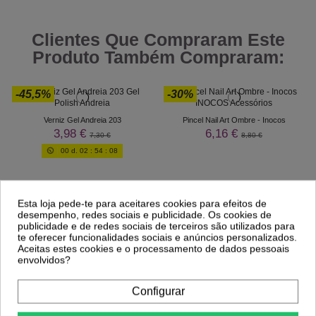
Clientes Que Compraram Este
Produto Também Compraram:
-45,5%
-30%
Verniz Gel Andreia 203
Pincel Nail Art Ombre - Inocos
3,98 €
6,16 €
7,30 €
8,80 €
00
d.
02
:
54
:
08
Esta loja pede-te para aceitares cookies para efeitos de
desempenho, redes sociais e publicidade. Os cookies de
publicidade e de redes sociais de terceiros são utilizados para
te oferecer funcionalidades sociais e anúncios personalizados.
Aceitas estes cookies e o processamento de dados pessoais
envolvidos?
Configurar