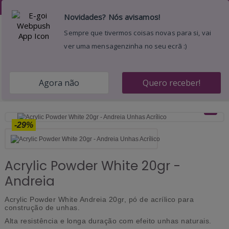
Desejos (
)
0
Menu
Pesquisar
Entrar
Carrinho
Início
Manicure e Pedicure
Unhas Acrílico
Acrylic
Powder White 20gr - Andreia
-29%
Acrylic Powder White 20gr -
Andreia
Acrylic Powder White Andreia
20gr, pó de acrílico para
construção de unhas.
Alta resistência e longa duração com efeito unhas naturais.