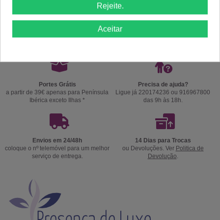
Rejeite.
Comprar
Comprar
Aceitar
Portes Grátis
Precisa de ajuda?
a partir de 39€ apenas para Península
Ligue já 220174236 ou 916967800
Ibérica exceto Ilhas *
das 9h às 18h.
Envios em 24/48h
14 Dias para Trocas
coloque o nº telemóvel para um melhor
ou Devoluções. Ver
Politica de
serviço de entrega.
Devolução
.