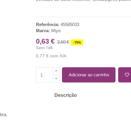
Referência:
45585033
Marca:
Miyo
0,63 €
2,50 €
-75%
Sem IVA
0,77 €
com IVA
Adicionar ao carrinho
Descrição
mbra.