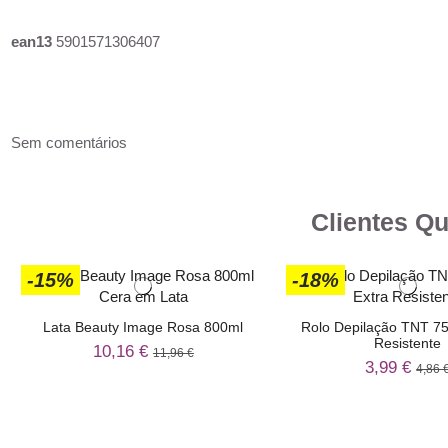
ean13
5901571306407
Sem comentários
Clientes Q
-15%
-18%
Lata Beauty Image Rosa 800ml
Rolo Depilação TNT 75
Resistente
10,16 €
11,96 €
3,99 €
4,86 