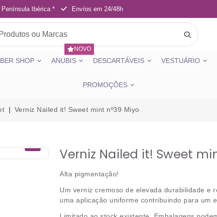
 Península Ibérica *
Envíos em 24/48h
NOVO
BER SHOP
ANUBIS
DESCARTÁVEIS
VESTUÁRIO
PROMOÇÕES
et
Verniz Nailed it! Sweet mint nº39 Miyo
Verniz Nailed it! Sweet mi
Alta pigmentação!
Um verniz cremoso de elevada durabilidade e r
uma aplicação uniforme contribuindo para um
Limitado ao stock existente.
Embalagens podem 