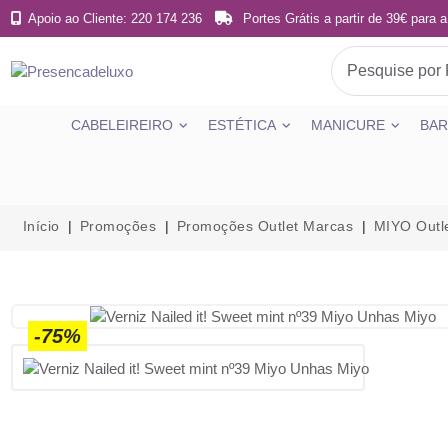
Apoio ao Cliente: 220 174 236
Portes Grátis a partir de 39€ para a
CABELEIREIRO
ESTÉTICA
MANICURE
BAR
Início
Promoções
Promoções Outlet Marcas
MIYO Outl
-75%