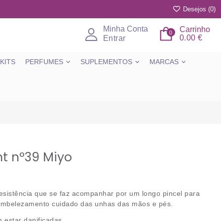
Desejos (
0
)
Minha Conta
Carrinho
0
0.00 €
Entrar
KITS
PERFUMES
SUPLEMENTOS
MARCAS
nt nº39 Miyo
esistência que se faz acompanhar por um longo pincel para
 embelezamento cuidado das unhas das mãos e pés.
estar danificadas.