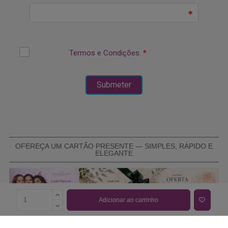
OFEREÇA UM CARTÃO PRESENTE — SIMPLES, RÁPIDO E
ELEGANTE
Adicionar ao carrinho