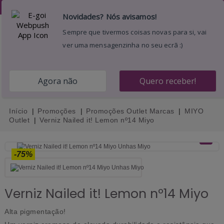
Desejos (
0
)
0
Menu
Pesquisar
Entrar
Carrinho
Início
Promoções
Promoções Outlet Marcas
MIYO
Outlet
Verniz Nailed it! Lemon nº14 Miyo
-75%
Verniz Nailed it! Lemon nº14 Miyo
Alta pigmentação!