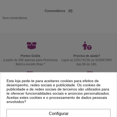
Comentários
(0)
Sem comentários
Portes Grátis
Precisa de ajuda?
a partir de 39€ apenas para Península
Ligue já 220174236 ou 916967800
Ibérica exceto Ilhas *
das 9h às 18h.
Esta loja pede-te para aceitares cookies para efeitos de
desempenho, redes sociais e publicidade. Os cookies de
Envios em 24/48h
14 Dias para Trocas
publicidade e de redes sociais de terceiros são utilizados para
coloque o nº telemóvel para um melhor
ou Devoluções. Ver
Politica de
te oferecer funcionalidades sociais e anúncios personalizados.
serviço de entrega.
Devolução
.
Aceitas estes cookies e o processamento de dados pessoais
envolvidos?
Configurar