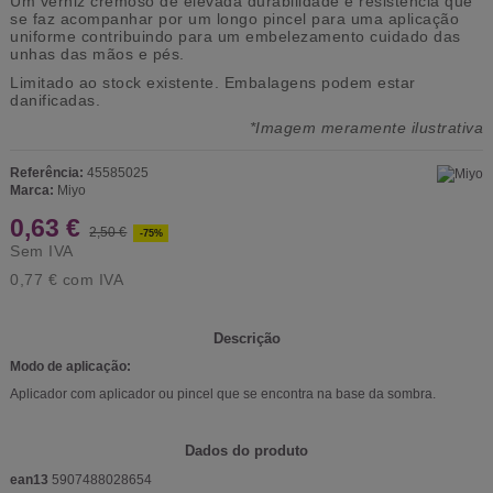
Um verniz cremoso de elevada durabilidade e resistência que
se faz acompanhar por um longo pincel para uma aplicação
uniforme contribuindo para um embelezamento cuidado das
unhas das mãos e pés.
Limitado ao stock existente.
Embalagens podem estar
danificadas.
*Imagem meramente ilustrativa
Referência:
45585025
Marca:
Miyo
0,63 €
2,50 €
-75%
Sem IVA
0,77 €
com IVA
Descrição
Modo de aplicação:
Aplicador com aplicador ou pincel que se encontra na base da sombra.
Dados do produto
ean13
5907488028654