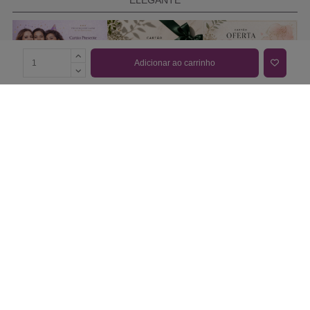
Adicionar ao carrinho
COMPRAR CARTÃO PRESENTE
PROMOÇÕES E REDUÇÕES
Todas as promoções e reduções de preço constantes na
nossa loja online são válidas de 01/06/2026 A 31/08/2026
INFORMAÇÕES
BLOG DE BELEZA
CONTATOS