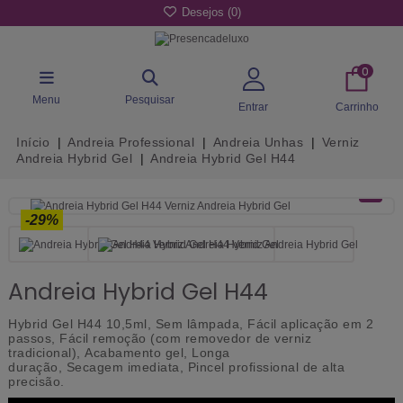
Desejos (
0
)
0
Menu
Pesquisar
Entrar
Carrinho
Início
Andreia Professional
Andreia Unhas
Verniz
Andreia Hybrid Gel
Andreia Hybrid Gel H44
-29%
Andreia Hybrid Gel H44
Hybrid Gel H44 10,5ml,
Sem lâmpada
,
Fácil aplicação em
2
passos
,
Fácil remoção
(com removedor de verniz
tradicional),
Acabamento
gel
,
Longa
duração,
Secagem
imediata
,
Pincel profissional de
alta
precisão.