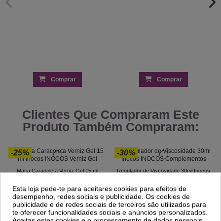
Comprar
Comprar
Clientes Que Compraram Este
Produto Também Compraram:
-25%
-30%
Maria Caracoleta Verniz Gel 15 ml
Regulador de Viscosidade 30ml Inocos
Inocos
2,87 €
4,10 €
7,20 €
Esta loja pede-te para aceitares cookies para efeitos de
9,59 €
desempenho, redes sociais e publicidade. Os cookies de
publicidade e de redes sociais de terceiros são utilizados para
te oferecer funcionalidades sociais e anúncios personalizados.
Aceitas estes cookies e o processamento de dados pessoais