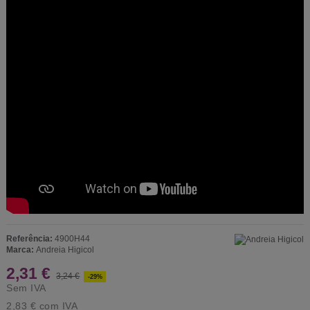
Referência:
4900H44
Marca:
Andreia Higicol
2,31 €
3,24 €
-29%
Sem IVA
2,83 €
com IVA