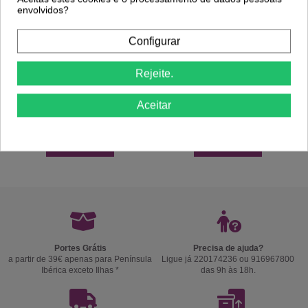
envolvidos?
Configurar
Rejeite.
Aceitar
Comprar
Comprar
Portes Grátis
Precisa de ajuda?
a partir de 39€ apenas para Península
Ligue já 220174236 ou 916967800
Ibérica exceto Ilhas *
das 9h às 18h.