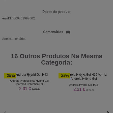
Dados do produto
ean13
5600462997662
Comentários
(0)
Sem comentários
16 Outros Produtos Na Mesma
Categoria:
-29%
-29%
Andreia Professional Hybrid Gel
Charmed Collection H93
Andreia Hybrid Gel H16
2,31 €
2,31 €
3,24 €
3,24 €