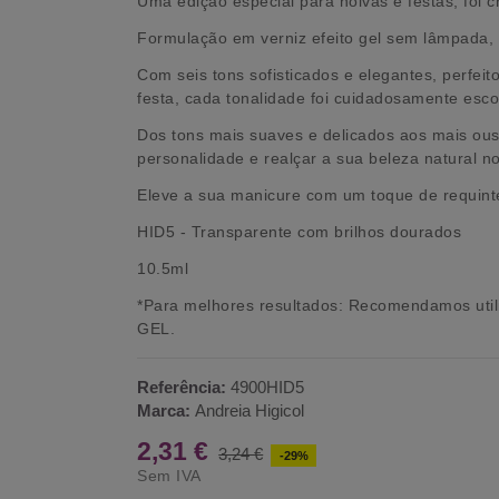
Uma edição especial para noivas e festas, foi 
Formulação em verniz efeito gel sem lâmpada, l
Com seis tons sofisticados e elegantes, perfei
festa, cada tonalidade foi cuidadosamente esco
Dos tons mais suaves e delicados aos mais ous
personalidade e realçar a sua beleza natural no
Eleve a sua manicure com um toque de requint
HID5 - Transparente com brilhos dourados
10.5ml
*Para melhores resultados: Recomendamos ut
GEL.
Referência:
4900HID5
Marca:
Andreia Higicol
2,31 €
3,24 €
-29%
Sem IVA