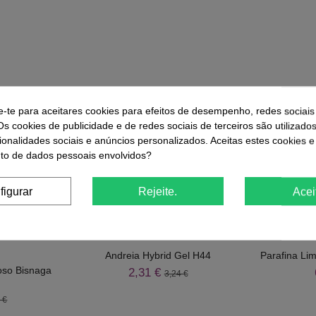
e-te para aceitares cookies para efeitos de desempenho, redes sociais
r
Comprar
Os cookies de publicidade e de redes sociais de terceiros são utilizado
ionalidades sociais e anúncios personalizados. Aceitas estes cookies e
o de dados pessoais envolvidos?
ue Compraram Este Produto Também
figurar
Rejeite.
Acei
-29%
-15%
Andreia Hybrid Gel H44
Parafina Li
oso Bisnaga
2,31 €
3,24 €
 €