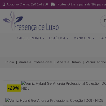
Apoio ao Cliente: 220 174 236
Portes Grátis a partir de 39€ para a
CABELEIREIRO
ESTÉTICA
MANICURE
BAR
Início
Andreia Professional
Andreia Unhas
Verniz Andre
-29%