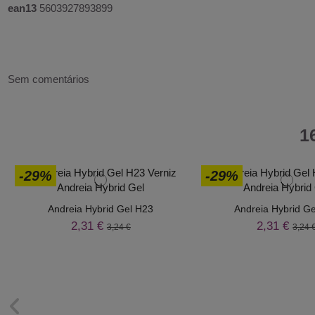
ean13
5603927893899
Sem comentários
1
-29%
-29%
Andreia Hybrid Gel H23
Andreia Hybrid G
2,31 €
2,31 €
3,24 €
3,24 