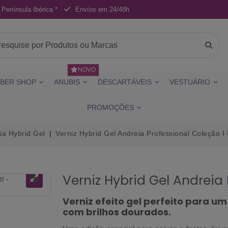
 Península Ibérica *
Envíos em 24/48h
NOVO
BER SHOP
ANUBIS
DESCARTÁVEIS
VESTUÁRIO
PROMOÇÕES
ia Hybrid Gel
Verniz Hybrid Gel Andreia Professional Coleção I
Verniz Hybrid Gel Andreia 
Verniz efeito gel perfeito para 
com brilhos dourados.