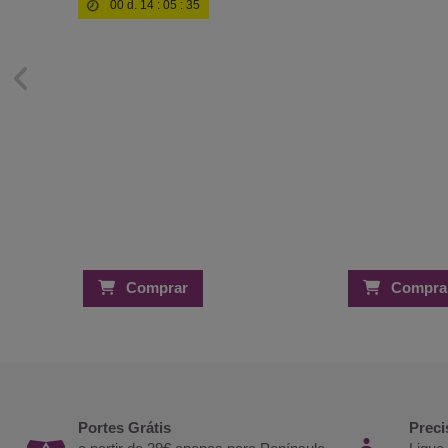
00
d.
14
:
05
:
34
Comprar
Compra
Portes Grátis
Preci