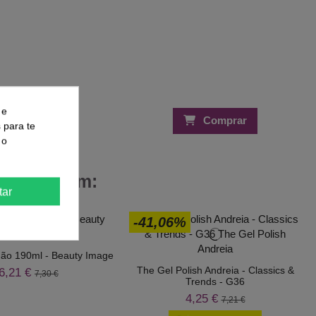
 e
Comprar
Comprar
s para te
 o
 Compraram:
tar
-41,06%
mão 190ml - Beauty Image
The Gel Polish Andreia - Classics &
6,21 €
7,30 €
Trends - G36
4,25 €
7,21 €