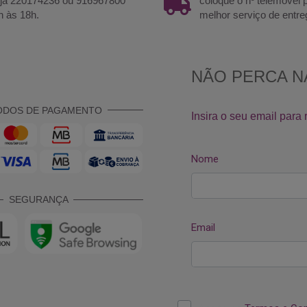
 já 220174236 ou 916967800
coloque o nº telemóvel
h às 18h.
melhor serviço de entre
ODOS DE PAGAMENTO
SEGURANÇA