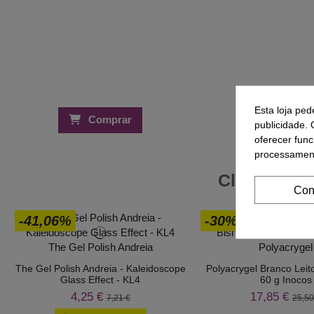
Esta loja ped
Comprar
Compra
publicidade. 
oferecer func
processament
Clientes Q
Con
-41,06%
-30%
The Gel Polish Andreia - Kaleidoscope
Polyacrygel Branco Leit
Glass Effect - KL4
60 g Inocos
4,25 €
17,85 €
7,21 €
25,50