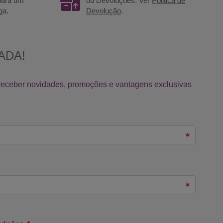
 para um
ou Devoluções. Ver
Politica de
ga.
Devolução
.