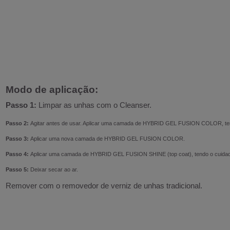
Modo de aplicação:
Passo 1:
Limpar as unhas com o Cleanser.
Passo 2:
Agitar antes de usar. Aplicar uma camada de HYBRID GEL FUSION COLOR, tend
Passo 3:
Aplicar uma nova camada
de HYBRID GEL FUSION COLOR.
Passo 4:
A
plicar uma camada de HYBRID GEL FUSION SHINE (top coat), tendo o cuidado
Passo 5:
Deixar secar ao ar.
Remover com o removedor de verniz de unhas tradicional.