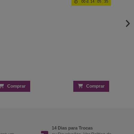
00
d.
14
:
05
:
34
Comprar
Comprar
14 Dias para Trocas