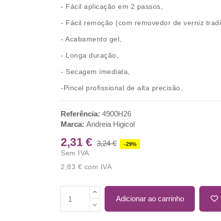
- Fácil aplicação em
2 passos
,
-
Fácil remoção
(com removedor de verniz tradi
- Acabamento
gel
,
-
Longa
duração,
- Secagem
imediata
,
-Pincel profissional de
alta precisão.
Referência:
4900H26
Marca:
Andreia Higicol
2,31 €
3,24 €
-29%
Sem IVA
2,83 €
com IVA
Adicionar ao carrinho