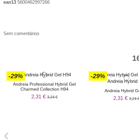
ean13
5600462997266
Sem comentários
1
-29%
-29%
Andreia Professional Hybrid Gel
Charmed Collection H94
Andreia Hybrid G
2,31 €
3,24 €
2,31 €
3,24 