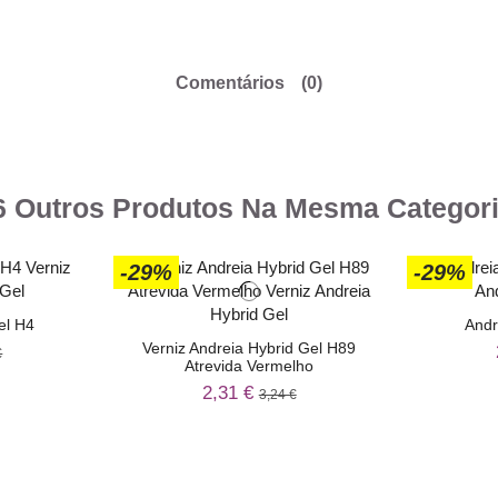
Comentários
(0)
6 Outros Produtos Na Mesma Categori
-29%
-29%
el H4
Andr
Verniz Andreia Hybrid Gel H89
€
Atrevida Vermelho
2,31 €
3,24 €