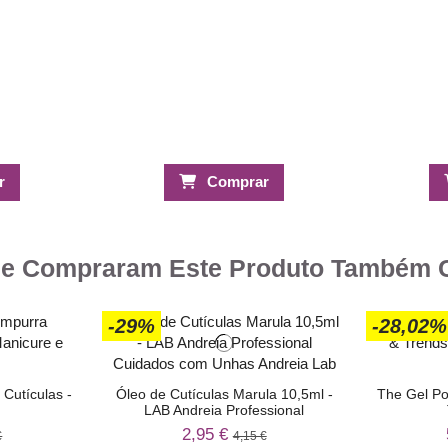
r
Comprar
ue Compraram Este Produto Também
-29%
-28,02%
Cutículas -
Óleo de Cutículas Marula 10,5ml -
The Gel Pol
LAB Andreia Professional
2,95 €
€
4,15 €