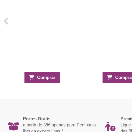
Comprar
Compra
Portes Grátis
Preci
a partir de 39€ apenas para Península
Ligue
Ibérica exceto Ilhas *
das 9