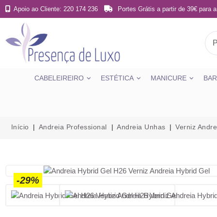
Apoio ao Cliente: 220 174 236
Portes Grátis a partir de 39€ para a
CABELEIREIRO
ESTÉTICA
MANICURE
BAR
Início
Andreia Professional
Andreia Unhas
Verniz Andre
-29%