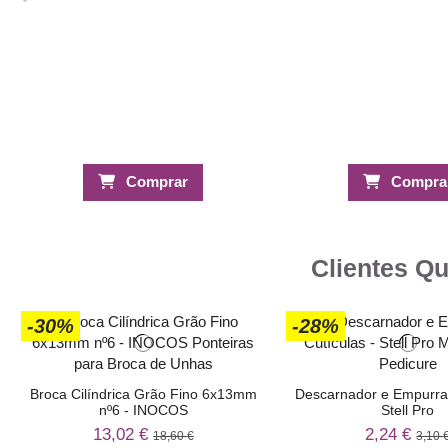
Comprar
Compra
Clientes Q
-30%
-28%
Broca Cilíndrica Grão Fino 6x13mm
Descarnador e Empurra 
nº6 - INOCOS
Stell Pro
13,02 €
2,24 €
18,60 €
3,10 