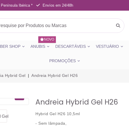
 Península Ibérica *
Envíos em 24/48h
NOVO
BER SHOP
ANUBIS
DESCARTÁVEIS
VESTUÁRIO
PROMOÇÕES
ia Hybrid Gel
Andreia Hybrid Gel H26
Andreia Hybrid Gel H26
Hybrid Gel H26 10,5ml
-
Sem lâmpada
,