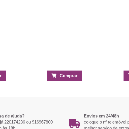
r
Comprar
sa de ajuda?
Envios em 24/48h
 já 220174236 ou 916967800
coloque o nº telemóvel
h às 18h.
melhor serviço de entre