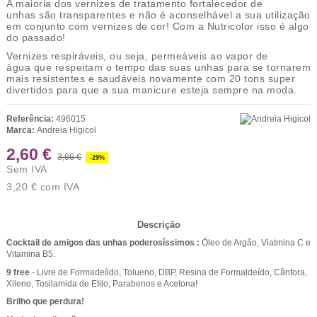
A maioria dos vernizes de
tratamento fortalecedor de
unhas
são transparentes e não é aconselhável a sua utilização
em conjunto com vernizes de cor! Com a Nutricolor isso é algo
do passado!
Vernizes respiráveis
, ou seja,
permeáveis ao vapor de
água
que respeitam o tempo das suas unhas para se tornarem
mais resistentes e saudáveis novamente com
20 tons super
divertidos
para que a sua manicure esteja sempre na moda.
Referência:
496015
Marca:
Andreia Higicol
2,60 €
3,66 €
-29%
Sem IVA
3,20 €
com IVA
Descrição
Cocktail de amigos das unhas poderosíssimos :
Óleo de Argão, Viatmina C e
Vitamina B5.
9 free
- Livre de Formadeíldo, Tolueno, DBP, Resina de Formaldeído, Cânfora,
Xileno, Tosilamida de Etilo, Parabenos e Acetona!
Brilho que perdura!