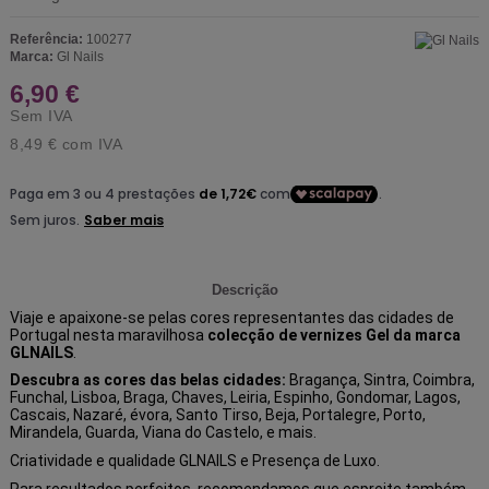
Referência:
100277
Marca:
Gl Nails
6,90 €
Sem IVA
8,49 €
com IVA
Descrição
Viaje e apaixone-se pelas cores representantes das cidades de
Portugal nesta maravilhosa
colecção de vernizes Gel da marca
GLNAILS
.
Descubra as cores das belas cidades:
Bragança, Sintra, Coimbra,
Funchal, Lisboa, Braga, Chaves, Leiria, Espinho, Gondomar, Lagos,
Cascais, Nazaré, évora, Santo Tirso, Beja, Portalegre, Porto,
Mirandela, Guarda, Viana do Castelo, e mais.
Criatividade e qualidade GLNAILS e Presença de Luxo.
Para resultados perfeitos, recomendamos que espreite também