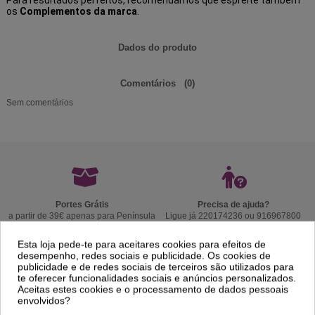
os
Complementos da marca
.
Dados do produto
Comentários
(0)
Sem comentários
Portes Grátis
Precisa de ajuda?
a partir de 39€ apenas para Península
Ligue já 220174236 ou 916967800
Ibérica exceto Ilhas *
das 9h às 18h.
Esta loja pede-te para aceitares cookies para efeitos de
desempenho, redes sociais e publicidade. Os cookies de
publicidade e de redes sociais de terceiros são utilizados para
te oferecer funcionalidades sociais e anúncios personalizados.
Envios em 24/48h
14 Dias para Trocas
Aceitas estes cookies e o processamento de dados pessoais
coloque o nº telemóvel para um melhor
ou Devoluções. Ver
Politica de
envolvidos?
serviço de entrega.
Devolução
.