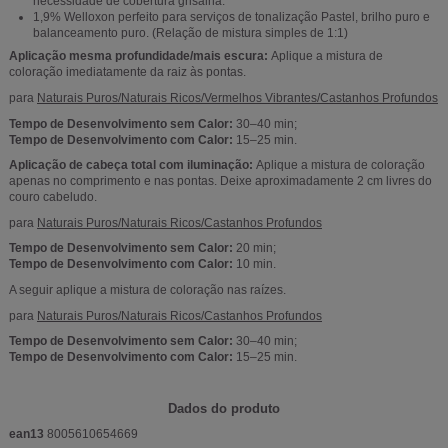
necessidade de cobertura grisalha.
1,9% Welloxon perfeito para serviços de tonalização Pastel, brilho puro e
balanceamento puro. (Relação de mistura simples de 1:1)
Aplicação mesma profundidade/mais escura:
Aplique a mistura de
coloração imediatamente da raiz às pontas.
para
Naturais Puros/Naturais Ricos/Vermelhos Vibrantes/Castanhos Profundos
Tempo de Desenvolvimento sem Calor:
30–40 min;
Tempo de Desenvolvimento com Calor:
15–25 min.
Aplicação de cabeça total com iluminação:
Aplique a mistura de coloração
apenas no comprimento e nas pontas. Deixe aproximadamente 2 cm livres do
couro cabeludo.
para
Naturais Puros/Naturais Ricos/Castanhos Profundos
Tempo de Desenvolvimento sem Calor:
20 min;
Tempo de Desenvolvimento com Calor:
10 min.
A seguir aplique a mistura de coloração nas raízes.
para
Naturais Puros/Naturais Ricos/Castanhos Profundos
Tempo de Desenvolvimento sem Calor:
30–40 min;
Tempo de Desenvolvimento com Calor:
15–25 min.
Dados do produto
ean13
8005610654669