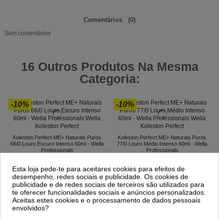
Comentários
(0)
Sem comentários
16 Outros Produtos Na Mesma
Categoria:
-10%
-10%
Koleston Perfect ME+ Naturais Puros
Koleston Perfect ME+ Naturais Puros
66/0 Louro Escuro Intenso 60ml - Wella
77/0 Louro Médio Intenso 60ml - Wella
Professionals
Professionals
11,89 €
11,89 €
13,21 €
13,21 €
Esta loja pede-te para aceitares cookies para efeitos de
desempenho, redes sociais e publicidade. Os cookies de
publicidade e de redes sociais de terceiros são utilizados para
te oferecer funcionalidades sociais e anúncios personalizados.
Aceitas estes cookies e o processamento de dados pessoais
envolvidos?