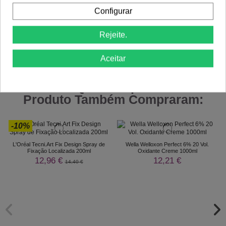
Configurar
Rejeite.
Comprar
Comprar
Aceitar
Clientes Que Compraram Este
Produto Também Compraram:
-10%
L'Oréal Tecni.Art Fix Design Spray de
Wella Welloxon Perfect 6% 20 Vol.
Fixação Localizada 200ml
Oxidante Creme 1000ml
12,96 €
12,21 €
14,40 €