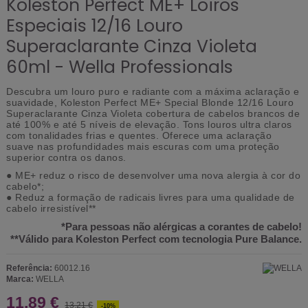
Koleston Perfect ME+ Loiros
Especiais 12/16 Louro
Superaclarante Cinza Violeta
60ml - Wella Professionals
Descubra um louro puro e radiante com a máxima aclaração e
suavidade, Koleston Perfect ME+ Special Blonde 12/16 Louro
Superaclarante Cinza Violeta cobertura de cabelos brancos de
até 100% e até 5 níveis de elevação. Tons louros ultra claros
com tonalidades frias e quentes. Oferece uma aclaração
suave nas profundidades mais escuras com uma proteção
superior contra os danos.
● ME+ reduz o risco de desenvolver uma nova alergia à cor do
cabelo*;
● Reduz a formação de radicais livres para uma qualidade de
cabelo irresistível**
*Para pessoas não alérgicas a corantes de cabelo!
**Válido para Koleston Perfect com tecnologia Pure Balance.
Referência:
60012.16
Marca:
WELLA
11,89 €
13,21 €
-10%