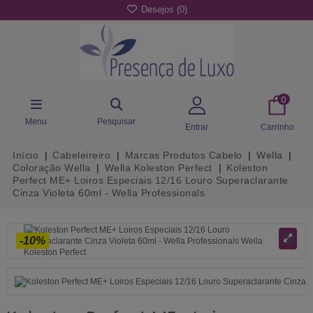
Desejos (
0
)
0
Menu
Pesquisar
Entrar
Carrinho
Início
Cabeleireiro
Marcas Produtos Cabelo
Wella
Coloração Wella
Wella Koleston Perfect
Koleston
Perfect ME+ Loiros Especiais 12/16 Louro Superaclarante
Cinza Violeta 60ml - Wella Professionals
-10%