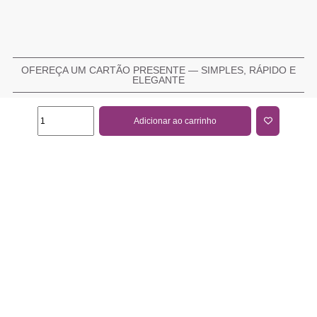
OFEREÇA UM CARTÃO PRESENTE — SIMPLES, RÁPIDO E
ELEGANTE
Adicionar ao carrinho
COMPRAR CARTÃO PRESENTE
PROMOÇÕES E REDUÇÕES
Todas as promoções e reduções de preço constantes na
nossa loja online são válidas de 01/06/2026 A 31/08/2026
INFORMAÇÕES