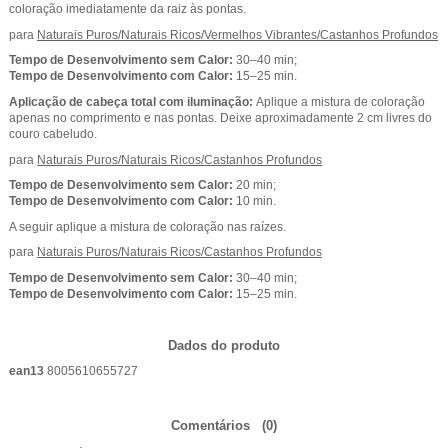
coloração imediatamente da raiz às pontas.
para
Naturais Puros/Naturais Ricos/Vermelhos Vibrantes/Castanhos Profundos
Tempo de Desenvolvimento sem Calor:
30–40 min;
Tempo de Desenvolvimento com Calor:
15–25 min.
Aplicação de cabeça total com iluminação:
Aplique a mistura de coloração
apenas no comprimento e nas pontas. Deixe aproximadamente 2 cm livres do
couro cabeludo.
para
Naturais Puros/Naturais Ricos/Castanhos Profundos
Tempo de Desenvolvimento sem Calor:
20 min;
Tempo de Desenvolvimento com Calor:
10 min.
A seguir aplique a mistura de coloração nas raízes.
para
Naturais Puros/Naturais Ricos/Castanhos Profundos
Tempo de Desenvolvimento sem Calor:
30–40 min;
Tempo de Desenvolvimento com Calor:
15–25 min.
Dados do produto
ean13
8005610655727
Comentários
(0)