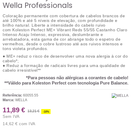
Wella Professionals
Coloração permanente com cobertura de cabelos brancos de
até 100% e até 5 níveis de elevação, com profundidade e
brilho natural. Liberte a intensidade do cabelo ruivo
com Koleston Perfect ME+ Vibrant Reds 55/55 Castanho Claro
Intenso Acaju Intenso, expressiva, deslumbrante e
arrebatadora, esta gama de cor abrange todo o espetro de
vermelhos, desde o cobre lustroso até aos ruivos intensos e
tons violeta profundos.
● ME+ reduz o risco de desenvolver uma nova alergia à cor do
cabelo*;
● Reduz a formação de radicais livres para uma qualidade de
cabelo irresistível**
*Para pessoas não alérgicas a corantes de cabelo!
**Válido para Koleston Perfect com tecnologia Pure Balance.
Referência:
60055.55
Marca:
WELLA
11,89 €
13,21 €
-10%
Sem IVA
14,62 €
com IVA