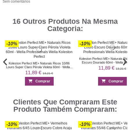
Sem comentários
16 Outros Produtos Na Mesma
Categoria:
-10%
-10%
Koleston Perfect ME+ Naturais Rico
Escuro Dourado 60ml - Wella Prof
Koleston Perfect ME+ Naturais Ricos 10/86
11,89 €
Louro Super Claro Pérola Violeta 60ml - Wella...
13,21 €
11,89 €
13,21 €
Comprar
Comprar
-10%
-10%
-10%
-10%
-10%
-10%
-10%
-10%
-10%
-10%
-10%
-10%
-10%
-10%
Clientes Que Compraram Este
Produto Também Compraram:
-10%
-10%