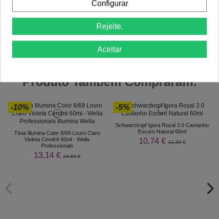
Configurar
Rejeite.
Comprar
Comprar
Aceitar
Clientes Que Compraram Este
Produto Também Compraram:
-10%
-5%
Schwarzkopf Igora Royal 3.0 Castanho
Escuro Natural 60ml
Tinta Illumina Color 8/69 Louro Claro
10,74 €
Violeta Cendré 60ml - Wella
11,30 €
Professionals
13,14 €
14,60 €