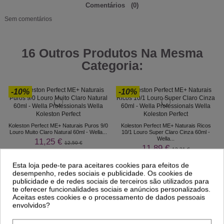
Comentários
(0)
Sem comentários
16 Outros Produtos Na Mesma
Categoria:
-10%
-10%
Koleston Perfect ME+ Naturais Puros 9/0
Koleston Perfect ME+ Naturais Ricos
Louro Muito Claro Natural 60ml - Wella...
10/1 Louro Super Claro Cinza 60ml -
Wella...
11,25 €
12,50 €
11,89 €
13,21 €
Esta loja pede-te para aceitares cookies para efeitos de
desempenho, redes sociais e publicidade. Os cookies de
publicidade e de redes sociais de terceiros são utilizados para
te oferecer funcionalidades sociais e anúncios personalizados.
Aceitas estes cookies e o processamento de dados pessoais
envolvidos?