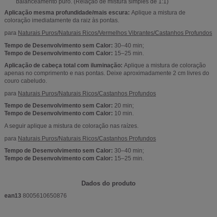
balanceamento puro. (Relação de mistura simples de 1:1)
Aplicação mesma profundidade/mais escura:
Aplique a mistura de
coloração imediatamente da raiz às pontas.
para
Naturais Puros/Naturais Ricos/Vermelhos Vibrantes/Castanhos Profundos
Tempo de Desenvolvimento sem Calor:
30–40 min;
Tempo de Desenvolvimento com Calor:
15–25 min.
Aplicação de cabeça total com iluminação:
Aplique a mistura de coloração
apenas no comprimento e nas pontas. Deixe aproximadamente 2 cm livres do
couro cabeludo.
para
Naturais Puros/Naturais Ricos/Castanhos Profundos
Tempo de Desenvolvimento sem Calor:
20 min;
Tempo de Desenvolvimento com Calor:
10 min.
A seguir aplique a mistura de coloração nas raízes.
para
Naturais Puros/Naturais Ricos/Castanhos Profundos
Tempo de Desenvolvimento sem Calor:
30–40 min;
Tempo de Desenvolvimento com Calor:
15–25 min.
Dados do produto
ean13
8005610650876