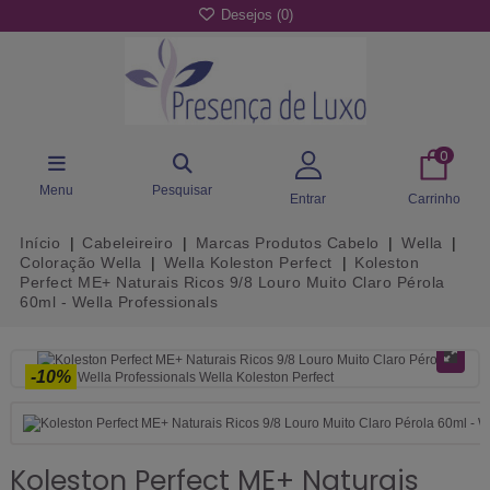
Desejos (
0
)
0
Menu
Pesquisar
Entrar
Carrinho
Início
Cabeleireiro
Marcas Produtos Cabelo
Wella
Coloração Wella
Wella Koleston Perfect
Koleston
Perfect ME+ Naturais Ricos 9/8 Louro Muito Claro Pérola
60ml - Wella Professionals
-10%
Koleston Perfect ME+ Naturais