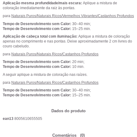
Aplicação mesma profundidade/mais escura:
Aplique a mistura de
coloração imediatamente da raiz às pontas.
para
Naturais Puros/Naturais Ricos/Vermelhos Vibrantes/Castanhos Profundos
Tempo de Desenvolvimento sem Calor:
30–40 min;
Tempo de Desenvolvimento com Calor:
15–25 min.
Aplicação de cabeça total com iluminação:
Aplique a mistura de coloração
apenas no comprimento e nas pontas. Deixe aproximadamente 2 cm livres do
couro cabeludo.
para
Naturais Puros/Naturais Ricos/Castanhos Profundos
Tempo de Desenvolvimento sem Calor:
20 min;
Tempo de Desenvolvimento com Calor:
10 min.
A seguir aplique a mistura de coloração nas raízes.
para
Naturais Puros/Naturais Ricos/Castanhos Profundos
Tempo de Desenvolvimento sem Calor:
30–40 min;
Tempo de Desenvolvimento com Calor:
15–25 min.
Dados do produto
ean13
8005610655505
Comentários
(0)