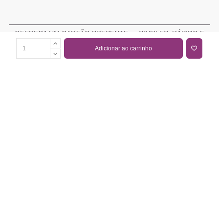
OFEREÇA UM CARTÃO PRESENTE — SIMPLES, RÁPIDO E
ELEGANTE
Adicionar ao carrinho
COMPRAR CARTÃO PRESENTE
PROMOÇÕES E REDUÇÕES
Todas as promoções e reduções de preço constantes na
nossa loja online são válidas de 01/06/2026 A 31/08/2026
INFORMAÇÕES
BLOG DE BELEZA
CONTATOS