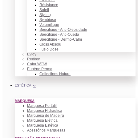
Première
Résistance
Soleil
Styling
Symbiose
Volumifique
Specifique - Anti-Oleosidade
Specifique - Anti-Queda
Specifique - Dermo-Calm
Gloss Absolu
Fusio Dose
Evidy
Redken
Color WOW
Eugène Perma
Collections Nature
ESTÉTICA
MARQUESA
Marquesa Portátil
Marquesa Hidraulica
Marquesa de Madeira
Marquesa Elétrica
Marquesa Estética
Acessórios Marquesas