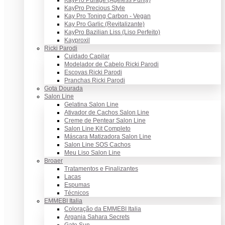
KayPro Purage (Ageless Purity)
KayPro Precious Style
Kay Pro Toning Carbon - Vegan
Kay Pro Garlic (Revitalizante)
KayPro Bazilian Liss (Liso Perfeito)
Kayproxil
Ricki Parodi
Cuidado Capilar
Modelador de Cabelo Ricki Parodi
Escovas Ricki Parodi
Pranchas Ricki Parodi
Gota Dourada
Salon Line
Gelatina Salon Line
Ativador de Cachos Salon Line
Creme de Pentear Salon Line
Salon Line Kit Completo
Máscara Matizadora Salon Line
Salon Line SOS Cachos
Meu Liso Salon Line
Broaer
Tratamentos e Finalizantes
Lacas
Espumas
Técnicos
EMMEBI Italia
Coloração da EMMEBI Italia
Argania Sahara Secrets