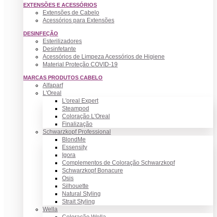
EXTENSÕES E ACESSÓRIOS
Extensões de Cabelo
Acessórios para Extensões
DESINFEÇÃO
Esterilizadores
Desinfetante
Acessórios de Limpeza Acessórios de Higiene
Material Proteção COVID-19
MARCAS PRODUTOS CABELO
Alfaparf
L'Oreal
L'oreal Expert
Steampod
Coloração L'Oreal
Finalização
Schwarzkopf Professional
BlondMe
Essensity
Igora
Complementos de Coloração Schwarzkopf
Schwarzkopf Bonacure
Osis
Silhouette
Natural Styling
Strait Styling
Wella