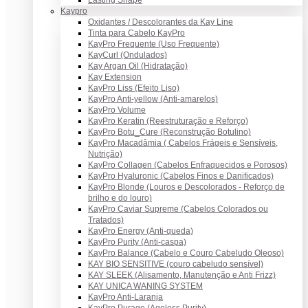
Lasting Shape
Kaypro
Oxidantes / Descolorantes da Kay Line
Tinta para Cabelo KayPro
KayPro Frequente (Uso Frequente)
KayCurl (Ondulados)
Kay Argan Oil (Hidratação)
Kay Extension
KayPro Liss (Efeito Liso)
KayPro Anti-yellow (Anti-amarelos)
KayPro Volume
KayPro Keratin (Reestruturação e Reforço)
KayPro Botu_Cure (Reconstrução Botulino)
KayPro Macadâmia ( Cabelos Frágeis e Sensíveis,
Nutrição)
KayPro Collagen (Cabelos Enfraquecidos e Porosos)
KayPro Hyaluronic (Cabelos Finos e Danificados)
KayPro Blonde (Louros e Descolorados - Reforço de
brilho e do louro)
KayPro Caviar Supreme (Cabelos Colorados ou
Tratados)
KayPro Energy (Anti-queda)
KayPro Purity (Anti-caspa)
KayPro Balance (Cabelo e Couro Cabeludo Oleoso)
KAY BIO SENSITIVE (couro cabeludo sensível)
KAY SLEEK (Alisamento, Manutenção e Anti Frizz)
KAY UNICA WANING SYSTEM
KayPro Anti-Laranja