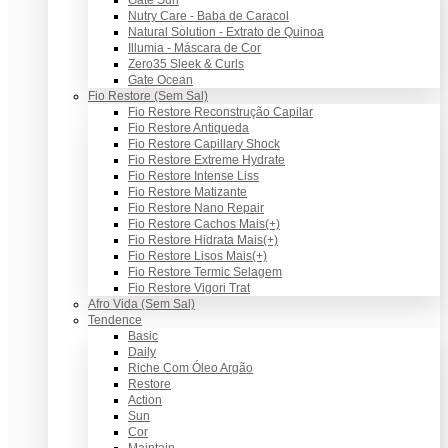
Gate Sun
Nutry Care - Baba de Caracol
Natural Solution - Extrato de Quinoa
Illumia - Máscara de Cor
Zero35 Sleek & Curls
Gate Ocean
Fio Restore (Sem Sal)
Fio Restore Reconstrução Capilar
Fio Restore Antiqueda
Fio Restore Capillary Shock
Fio Restore Extreme Hydrate
Fio Restore Intense Liss
Fio Restore Matizante
Fio Restore Nano Repair
Fio Restore Cachos Mais(+)
Fio Restore Hidrata Mais(+)
Fio Restore Lisos Mais(+)
Fio Restore Termic Selagem
Fio Restore Vigori Trat
Afro Vida (Sem Sal)
Tendence
Basic
Daily
Riche Com Óleo Argão
Restore
Action
Sun
Cor