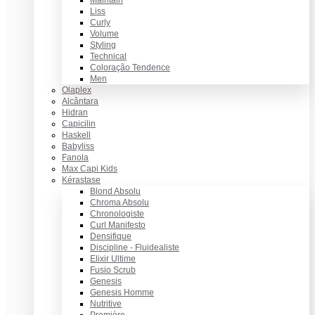
Maintain
Liss
Curly
Volume
Styling
Technical
Coloração Tendence
Men
Olaplex
Alcântara
Hidran
Capicilin
Haskell
Babyliss
Fanola
Max Capi Kids
Kérastase
Blond Absolu
Chroma Absolu
Chronologiste
Curl Manifesto
Densifique
Discipline - Fluidealiste
Elixir Ultime
Fusio Scrub
Genesis
Genesis Homme
Nutritive