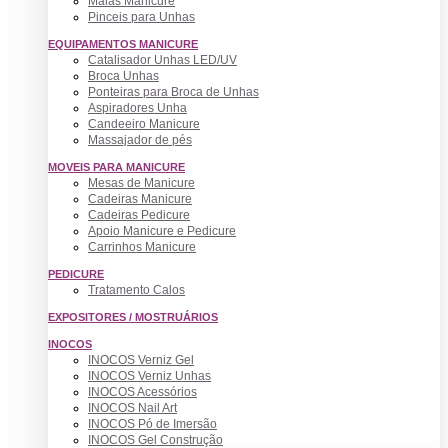
Malas Manicure
Pinceis para Unhas
EQUIPAMENTOS MANICURE
Catalisador Unhas LED/UV
Broca Unhas
Ponteiras para Broca de Unhas
Aspiradores Unha
Candeeiro Manicure
Massajador de pés
MOVEIS PARA MANICURE
Mesas de Manicure
Cadeiras Manicure
Cadeiras Pedicure
Apoio Manicure e Pedicure
Carrinhos Manicure
PEDICURE
Tratamento Calos
EXPOSITORES / MOSTRUÁRIOS
INOCOS
INOCOS Verniz Gel
INOCOS Verniz Unhas
INOCOS Acessórios
INOCOS Nail Art
INOCOS Pó de Imersão
INOCOS Gel Construção