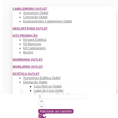
CABELEIREIRO OUTLET
Acessórios Outlet
Coloração Outlet
Equipamentos Cabeleireiro Outlet
DESCARTÁVEIS OUTLET
KITS PROMOÇÃO
Kit para Estética
Kit Manicure
Kit Cabeleireiro
Boxing
BARBEARIA OUTLET
MOBILIÁRIO OUTLET
ESTÉTICA OUTLET
Acessórios Estética Outlet
Depilação Outlet
Cera Roll-on Outlet
Latas de Cera Outlet
Complementos Depilação
MAQUILHAGEM OUTLET
Olhos
Lábios
Adicionar ao carrinho
Acessórios