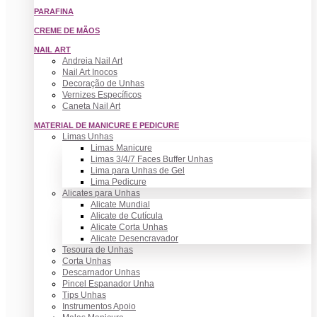
PARAFINA
CREME DE MÃOS
NAIL ART
Andreia Nail Art
Nail Art Inocos
Decoração de Unhas
Vernizes Específicos
Caneta Nail Art
MATERIAL DE MANICURE E PEDICURE
Limas Unhas
Limas Manicure
Limas 3/4/7 Faces Buffer Unhas
Lima para Unhas de Gel
Lima Pedicure
Alicates para Unhas
Alicate Mundial
Alicate de Cutícula
Alicate Corta Unhas
Alicate Desencravador
Tesoura de Unhas
Corta Unhas
Descarnador Unhas
Pincel Espanador Unha
Tips Unhas
Instrumentos Apoio