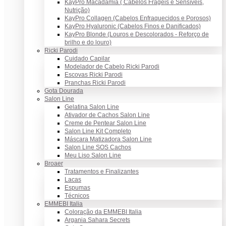
KayPro Macadâmia ( Cabelos Frágeis e Sensíveis,
Nutrição)
KayPro Collagen (Cabelos Enfraquecidos e Porosos)
KayPro Hyaluronic (Cabelos Finos e Danificados)
KayPro Blonde (Louros e Descolorados - Reforço de
brilho e do louro)
Ricki Parodi
Cuidado Capilar
Modelador de Cabelo Ricki Parodi
Escovas Ricki Parodi
Pranchas Ricki Parodi
Gota Dourada
Salon Line
Gelatina Salon Line
Ativador de Cachos Salon Line
Creme de Pentear Salon Line
Salon Line Kit Completo
Máscara Matizadora Salon Line
Salon Line SOS Cachos
Meu Liso Salon Line
Broaer
Tratamentos e Finalizantes
Lacas
Espumas
Técnicos
EMMEBI Italia
Coloração da EMMEBI Italia
Argania Sahara Secrets