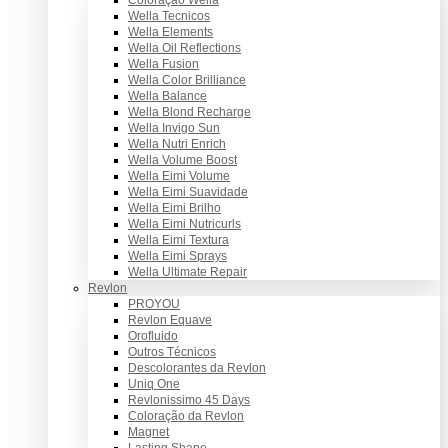
Coloração Wella
Wella Tecnicos
Wella Elements
Wella Oil Reflections
Wella Fusion
Wella Color Brilliance
Wella Balance
Wella Blond Recharge
Wella Invigo Sun
Wella Nutri Enrich
Wella Volume Boost
Wella Eimi Volume
Wella Eimi Suavidade
Wella Eimi Brilho
Wella Eimi Nutricurls
Wella Eimi Textura
Wella Eimi Sprays
Wella Ultimate Repair
Revlon
PROYOU
Revlon Equave
Orofluido
Outros Técnicos
Descolorantes da Revlon
Uniq One
Revlonissimo 45 Days
Coloração da Revlon
Magnet