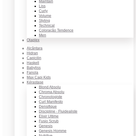
Maintain
Liss
Curly
Volume
Styling
Technical
Coloração Tendence
Men
Olaplex
Alcântara
Hidran
Capicilin
Haskell
Babyliss
Fanola
Max Capi Kids
Kérastase
Blond Absolu
Chroma Absolu
Chronologiste
Curl Manifesto
Densifique
Discipline - Fluidealiste
Elixir Ultime
Fusio Scrub
Genesis
Genesis Homme
Nutritive