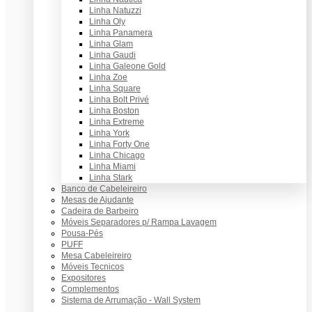
Linha Natuzzi
Linha Oly
Linha Panamera
Linha Glam
Linha Gaudi
Linha Galeone Gold
Linha Zoe
Linha Square
Linha Bolt Privé
Linha Boston
Linha Extreme
Linha York
Linha Forty One
Linha Chicago
Linha Miami
Linha Stark
Banco de Cabeleireiro
Mesas de Ajudante
Cadeira de Barbeiro
Móveis Separadores p/ Rampa Lavagem
Pousa-Pés
PUFF
Mesa Cabeleireiro
Móveis Tecnicos
Expositores
Complementos
Sistema de Arrumação - Wall System