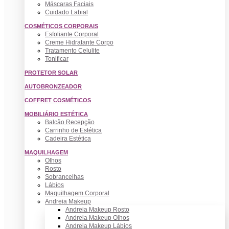
Máscaras Faciais
Cuidado Labial
COSMÉTICOS CORPORAIS
Esfoliante Corporal
Creme Hidratante Corpo
Tratamento Celulite
Tonificar
PROTETOR SOLAR
AUTOBRONZEADOR
COFFRET COSMÉTICOS
MOBILIÁRIO ESTÉTICA
Balcão Recepção
Carrinho de Estética
Cadeira Estética
MAQUILHAGEM
Olhos
Rosto
Sobrancelhas
Lábios
Maquilhagem Corporal
Andreia Makeup
Andreia Makeup Rosto
Andreia Makeup Olhos
Andreia Makeup Lábios