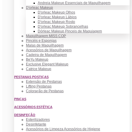
Andreia Makeup Essenciais de Maquilhagem
D'orleac Makeup
D'orleac Makeup Olhos
D'orleac Makeup Lábios
D'orleac Makeup Rosto
D'orleac Makeup Sobrancelhas
Dórleac Makeup Pinceis de Maquiagem
Maquilhagem MISS COP
Pincéis e Esponjas
Malas de Maquilhagem
Acessórios de Maquilhagem
Cadeira de Maquilhagem
BeYu Makeup
Exclusive Elegant Makeup
Catrice Makeup
PESTANAS POSTIÇAS
Extensão de Pestanas
Lifting Pestanas
Coloração de Pestanas
PINÇAS
ACESSÓRIOS ESTÉTICA
DESINFEÇÃO
Esterilizadores
Desinfetante
Acessórios de Limpeza Acessórios de Higiene