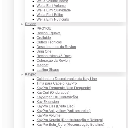
Wella Volume Boost
Wella Eimi Volume
Wella Eimi Suavidade
Wella Eimi Brilho
Wella Eimi Nutricurls
Revlon
PROYOU
Revlon Equave
Orofluido
Outros Técnicos
Descolorantes da Revlon
Uniq One
Revlonissimo 45 Days
Coloração da Revlon
Magnet
Lasting Shape
Kaypro
Oxidantes / Descolorantes da Kay Line
Tinta para Cabelo KayPro
KayPro Frequente (Uso Frequente)
KayCurl (Ondulados)
Kay Argan Oil (Hidratação)
Kay Extension
KayPro Liss (Efeito Liso)
KayPro Anti-yellow (Anti-amarelos)
KayPro Volume
KayPro Keratin (Reestruturação e Reforço)
KayPro Botu_Cure (Reconstrução Botulino)