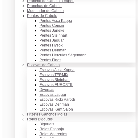
Prancha de Cabelo a Vapor
Pranchas de Cabelo
Modelador de Cabelo
Pentes de Cabelo
Pentes Acca Kappa
Pentes Comair
Pentes Janeke
Pentes Steinhart
Pentes Jaguar
Pentes Hysoki
Pentes Denman
Pentes Hercules Sägemann
Pentes Finos
Escovas de Cabelo
Escovas Acca Kappa
Escovas TERMIX
Escovas Steinhart
Escovas EUROSTIL
Diversas
Escovas Jaguar
Escovas Ricki Parodi
Escovas Denman
Escovas Kent Salon
Frizetes Ganchos Molas
Rolos Bigoudis
Bigoudis
Rolos Esponja
Rolos Aderentes