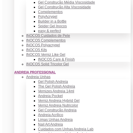
Gel Construção Média Viscosidade
Gel Construção Alta Viscosidade
Complementos
PolyAcrygel
Builder in a Bottle
Spider Gel Inocos
easy & perfect
INOCOS Cuidados de Pele
INOCOS Complementos
INOCOS Polyacrygel
INOCOS Kits
INOCOS Verniz Like Gel
INOCOS Care & Finish
INOCOS Solid Tricolor Gel
ANDREIA PROFESSIONAL
Andreia Unhas
Gel Polish Andreia
The Gel Polish Andreia
Vernizes Andreia 14ml
Andreia Pocket
Verniz Andreia Hybrid Gel
Verniz Andreia Nutricolor
Gel Construção Andreia
Andreia Acrílico
Limas Unhas Andreia
Nail Art Andreia
Cuidados com Unhas Andreia Lab