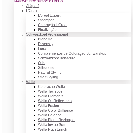
MARCAS PRODUTOS CABELO
Alfaparf
L'Oreal
L'oreal Expert
Steampod
Coloração L'Oreal
Finalização
Schwarzkopf Professional
BlondMe
Essensity
Igora
Complementos de Coloração Schwarzkopf
Schwarzkopf Bonacure
Osis
Silhouette
Natural Styling
Strait Styling
Wella
Coloração Wella
Wella Tecnicos
Wella Elements
Wella Oil Reflections
Wella Fusion
Wella Color Brilliance
Wella Balance
Wella Blond Recharge
Wella Invigo Sun
Wella Nutri Enrich