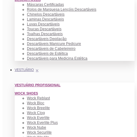
Máscaras Certificadas
Rolos de Marquesa Lençóis Descartáveis
Chinelos Descartáveis
Laminas Descartáveis
Luvas Descartáveis
Toucas Descartáveis
Toalhas Descartáveis
Descartáveis Depilação
Descartáveis Manicure Pedicure
Descartáveis de Cabeleireiro
Descartáveis de Estética
Descartáveis para Medicina Estética
VESTUÁRIO
VESTUÁRIO PROFISSIONAL
WOCK SHOES
Wock Reblast
Wock Bloc
Wock Breelite
Wock Clog
Wock Everlite
Wock Everlite Plus
Wock Nube
Wock Securlite