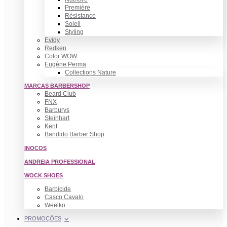
Première
Résistance
Soleil
Styling
Evidy
Redken
Color WOW
Eugène Perma
Collections Nature
MARCAS BARBERSHOP
Beard Club
FNX
Barburys
Steinhart
Kent
Bandido Barber Shop
INOCOS
ANDREIA PROFESSIONAL
WOCK SHOES
Barbicide
Casco Cavalo
Weelko
PROMOÇÕES