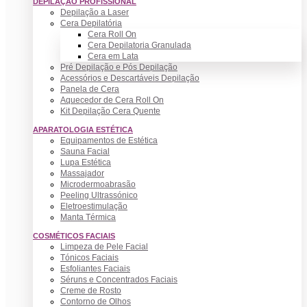
DEPILAÇÃO PROFISSIONAL
Depilação a Laser
Cera Depilatória
Cera Roll On
Cera Depilatoria Granulada
Cera em Lata
Pré Depilação e Pós Depilação
Acessórios e Descartáveis Depilação
Panela de Cera
Aquecedor de Cera Roll On
Kit Depilação Cera Quente
APARATOLOGIA ESTÉTICA
Equipamentos de Estética
Sauna Facial
Lupa Estética
Massajador
Microdermoabrasão
Peeling Ultrassónico
Eletroestimulação
Manta Térmica
COSMÉTICOS FACIAIS
Limpeza de Pele Facial
Tónicos Faciais
Esfoliantes Faciais
Séruns e Concentrados Faciais
Creme de Rosto
Contorno de Olhos