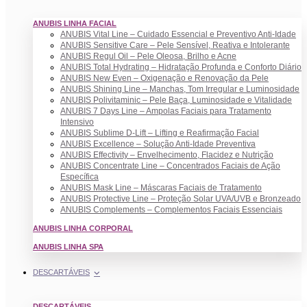
ANUBIS LINHA FACIAL
ANUBIS Vital Line – Cuidado Essencial e Preventivo Anti-Idade
ANUBIS Sensitive Care – Pele Sensível, Reativa e Intolerante
ANUBIS Regul Oil – Pele Oleosa, Brilho e Acne
ANUBIS Total Hydrating – Hidratação Profunda e Conforto Diário
ANUBIS New Even – Oxigenação e Renovação da Pele
ANUBIS Shining Line – Manchas, Tom Irregular e Luminosidade
ANUBIS Polivitaminic – Pele Baça, Luminosidade e Vitalidade
ANUBIS 7 Days Line – Ampolas Faciais para Tratamento
Intensivo
ANUBIS Sublime D-Lift – Lifting e Reafirmação Facial
ANUBIS Excellence – Solução Anti-Idade Preventiva
ANUBIS Effectivity – Envelhecimento, Flacidez e Nutrição
ANUBIS Concentrate Line – Concentrados Faciais de Ação
Específica
ANUBIS Mask Line – Máscaras Faciais de Tratamento
ANUBIS Protective Line – Proteção Solar UVA/UVB e Bronzeado
ANUBIS Complements – Complementos Faciais Essenciais
ANUBIS LINHA CORPORAL
ANUBIS LINHA SPA
DESCARTÁVEIS
DESCARTÁVEIS