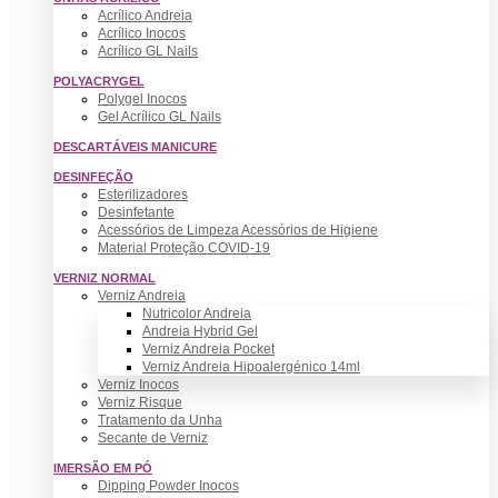
Acrílico Andreia
Acrílico Inocos
Acrílico GL Nails
POLYACRYGEL
Polygel Inocos
Gel Acrílico GL Nails
DESCARTÁVEIS MANICURE
DESINFEÇÃO
Esterilizadores
Desinfetante
Acessórios de Limpeza Acessórios de Higiene
Material Proteção COVID-19
VERNIZ NORMAL
Verniz Andreia
Nutricolor Andreia
Andreia Hybrid Gel
Verniz Andreia Pocket
Verniz Andreia Hipoalergénico 14ml
Verniz Inocos
Verniz Risque
Tratamento da Unha
Secante de Verniz
IMERSÃO EM PÓ
Dipping Powder Inocos