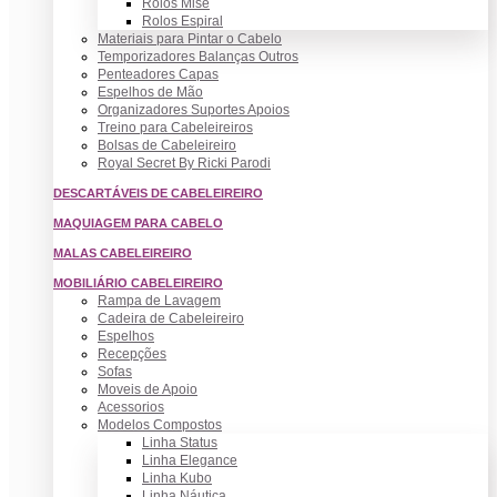
Rolos Mise
Rolos Espiral
Materiais para Pintar o Cabelo
Temporizadores Balanças Outros
Penteadores Capas
Espelhos de Mão
Organizadores Suportes Apoios
Treino para Cabeleireiros
Bolsas de Cabeleireiro
Royal Secret By Ricki Parodi
DESCARTÁVEIS DE CABELEIREIRO
MAQUIAGEM PARA CABELO
MALAS CABELEIREIRO
MOBILIÁRIO CABELEIREIRO
Rampa de Lavagem
Cadeira de Cabeleireiro
Espelhos
Recepções
Sofas
Moveis de Apoio
Acessorios
Modelos Compostos
Linha Status
Linha Elegance
Linha Kubo
Linha Náutica