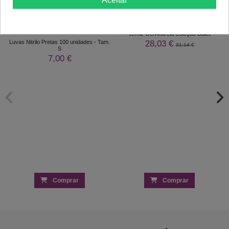
-10%
Kit
Verniz Gel Andreia Coleção Ballet
28,03 €
Luvas Nitrilo Pretas 100 unidades - Tam.
31,14 €
S
7,00 €
Comprar
Comprar