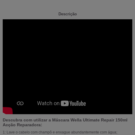
Descrição
Descubra com utilizar a Máscara Wella Ultimate Repair 150ml
Acção Reparadora:
1: Lave o cabelo com champô e enxague abundantemente com água;