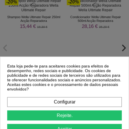
-20%
-20%
Shampoo Wella Ultimate Repair 250ml
Condicionador Wella Ultimate Repair
Acção Reparadora
500ml Acção Reparadora
15,44 €
28,16 €
19,30 €
35,20 €
Esta loja pede-te para aceitares cookies para efeitos de
desempenho, redes sociais e publicidade. Os cookies de
publicidade e de redes sociais de terceiros são utilizados para
te oferecer funcionalidades sociais e anúncios personalizados.
Aceitas estes cookies e o processamento de dados pessoais
envolvidos?
Comprar
Comprar
Configurar
Clientes Que Compraram Este
Rejeite.
Produto Também Compraram:
Aceitar