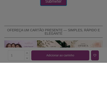
OFEREÇA UM CARTÃO PRESENTE — SIMPLES, RÁPIDO E
ELEGANTE
Adicionar ao carrinho
COMPRAR CARTÃO PRESENTE
PROMOÇÕES E REDUÇÕES
Todas as promoções e reduções de preço constantes na
nossa loja online são válidas de 01/06/2026 A 31/08/2026