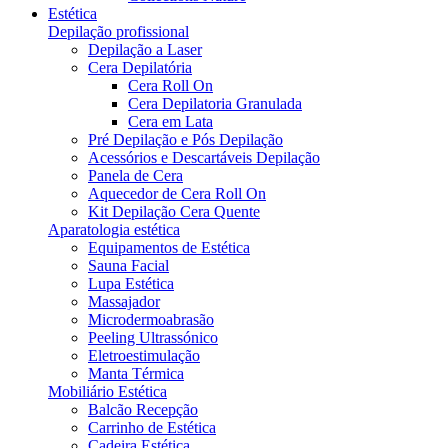
Estética
Depilação profissional
Depilação a Laser
Cera Depilatória
Cera Roll On
Cera Depilatoria Granulada
Cera em Lata
Pré Depilação e Pós Depilação
Acessórios e Descartáveis Depilação
Panela de Cera
Aquecedor de Cera Roll On
Kit Depilação Cera Quente
Aparatologia estética
Equipamentos de Estética
Sauna Facial
Lupa Estética
Massajador
Microdermoabrasão
Peeling Ultrassónico
Eletroestimulação
Manta Térmica
Mobiliário Estética
Balcão Recepção
Carrinho de Estética
Cadeira Estética