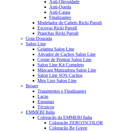
Anti-Oleosidade
Anti-Queda
Anti-Caspa
Finalizantes
Modelador de Cabelo Ricki Parodi
Escovas Ricki Parodi
Pranchas Ricki Parodi
Gota Dourada
Salon Line
Gelatina Salon Line
Ativador de Cachos Salon Line
Creme de Pentear Salon Line
Salon Line Kit Completo
Máscara Matizadora Salon Line
Salon Line SOS Cachos
Meu Liso Salon Line
Broaer
Tratamentos e Finalizantes
Lacas
Espumas
Técnicos
EMMEBI Italia
Coloração da EMMEBI Italia
Coloração ZERO35COLOR
Coloração Be Green