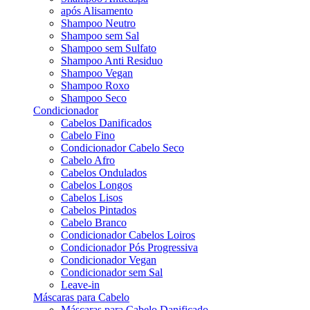
após Alisamento
Shampoo Neutro
Shampoo sem Sal
Shampoo sem Sulfato
Shampoo Anti Residuo
Shampoo Vegan
Shampoo Roxo
Shampoo Seco
Condicionador
Cabelos Danificados
Cabelo Fino
Condicionador Cabelo Seco
Cabelo Afro
Cabelos Ondulados
Cabelos Longos
Cabelos Lisos
Cabelos Pintados
Cabelo Branco
Condicionador Cabelos Loiros
Condicionador Pós Progressiva
Condicionador Vegan
Condicionador sem Sal
Leave-in
Máscaras para Cabelo
Máscaras para Cabelo Danificado