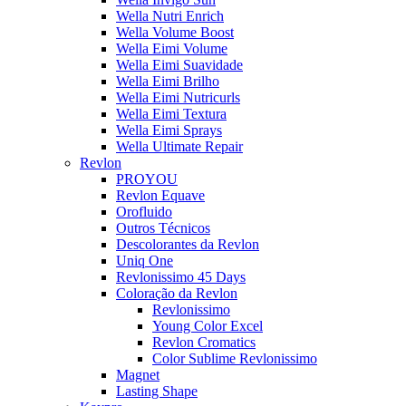
Wella Nutri Enrich
Wella Volume Boost
Wella Eimi Volume
Wella Eimi Suavidade
Wella Eimi Brilho
Wella Eimi Nutricurls
Wella Eimi Textura
Wella Eimi Sprays
Wella Ultimate Repair
Revlon
PROYOU
Revlon Equave
Orofluido
Outros Técnicos
Descolorantes da Revlon
Uniq One
Revlonissimo 45 Days
Coloração da Revlon
Revlonissimo
Young Color Excel
Revlon Cromatics
Color Sublime Revlonissimo
Magnet
Lasting Shape