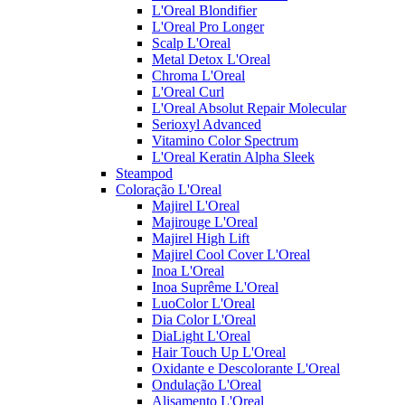
L'Oreal Blondifier
L'Oreal Pro Longer
Scalp L'Oreal
Metal Detox L'Oreal
Chroma L'Oreal
L'Oreal Curl
L'Oreal Absolut Repair Molecular
Serioxyl Advanced
Vitamino Color Spectrum
L'Oreal Keratin Alpha Sleek
Steampod
Coloração L'Oreal
Majirel L'Oreal
Majirouge L'Oreal
Majirel High Lift
Majirel Cool Cover L'Oreal
Inoa L'Oreal
Inoa Suprême L'Oreal
LuoColor L'Oreal
Dia Color L'Oreal
DiaLight L'Oreal
Hair Touch Up L'Oreal
Oxidante e Descolorante L'Oreal
Ondulação L'Oreal
Alisamento L'Oreal