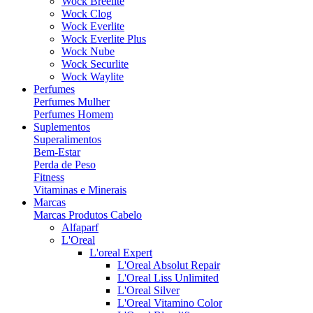
Wock Breelite
Wock Clog
Wock Everlite
Wock Everlite Plus
Wock Nube
Wock Securlite
Wock Waylite
Perfumes
Perfumes Mulher
Perfumes Homem
Suplementos
Superalimentos
Bem-Estar
Perda de Peso
Fitness
Vitaminas e Minerais
Marcas
Marcas Produtos Cabelo
Alfaparf
L'Oreal
L'oreal Expert
L'Oreal Absolut Repair
L'Oreal Liss Unlimited
L'Oreal Silver
L'Oreal Vitamino Color