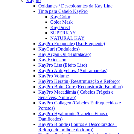
Kaypro
Oxidantes / Descolorantes da Kay Line
Tinta para Cabelo KayPro
Kay Color
Color Mask
KayDirect
SUPERKAY
NATURAL KAY
KayPro Frequente (Uso Frequente)
KayCurl (Ondulados)
Kay Argan Oil (Hidratação)
Kay Extension
KayPro Liss (Efeito Liso)
KayPro Anti-yellow (Anti-amarelos)
KayPro Volume
KayPro Keratin (Reestruturação e Reforço)
KayPro Botu_Cure (Reconstrução Botulino)
KayPro Macadâmia ( Cabelos Frágeis e
Sensíveis, Nutrição)
KayPro Collagen (Cabelos Enfraquecidos e
Porosos)
KayPro Hyaluronic (Cabelos Finos e
Danificados)
KayPro Blonde (Louros e Descolorados -
Reforço de brilho e do louro)