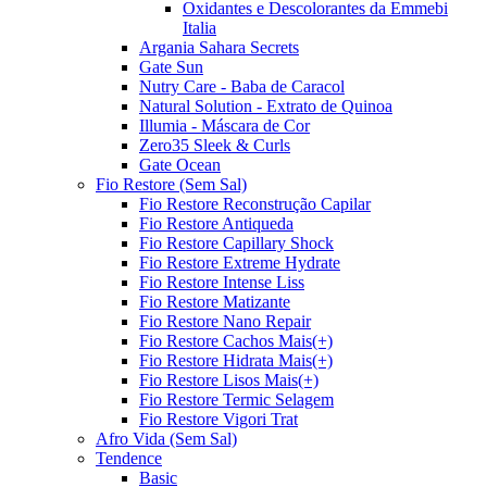
Oxidantes e Descolorantes da Emmebi
Italia
Argania Sahara Secrets
Gate Sun
Nutry Care - Baba de Caracol
Natural Solution - Extrato de Quinoa
Illumia - Máscara de Cor
Zero35 Sleek & Curls
Gate Ocean
Fio Restore (Sem Sal)
Fio Restore Reconstrução Capilar
Fio Restore Antiqueda
Fio Restore Capillary Shock
Fio Restore Extreme Hydrate
Fio Restore Intense Liss
Fio Restore Matizante
Fio Restore Nano Repair
Fio Restore Cachos Mais(+)
Fio Restore Hidrata Mais(+)
Fio Restore Lisos Mais(+)
Fio Restore Termic Selagem
Fio Restore Vigori Trat
Afro Vida (Sem Sal)
Tendence
Basic