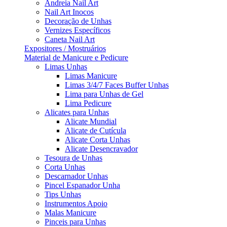
Andreia Nail Art
Nail Art Inocos
Decoração de Unhas
Vernizes Específicos
Caneta Nail Art
Expositores / Mostruários
Material de Manicure e Pedicure
Limas Unhas
Limas Manicure
Limas 3/4/7 Faces Buffer Unhas
Lima para Unhas de Gel
Lima Pedicure
Alicates para Unhas
Alicate Mundial
Alicate de Cutícula
Alicate Corta Unhas
Alicate Desencravador
Tesoura de Unhas
Corta Unhas
Descarnador Unhas
Pincel Espanador Unha
Tips Unhas
Instrumentos Apoio
Malas Manicure
Pinceis para Unhas