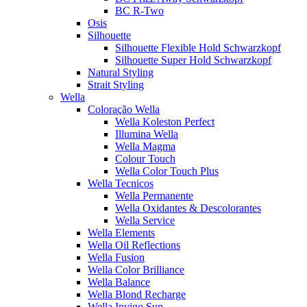
BC R-Two
Osis
Silhouette
Silhouette Flexible Hold Schwarzkopf
Silhouette Super Hold Schwarzkopf
Natural Styling
Strait Styling
Wella
Coloração Wella
Wella Koleston Perfect
Illumina Wella
Wella Magma
Colour Touch
Wella Color Touch Plus
Wella Tecnicos
Wella Permanente
Wella Oxidantes & Descolorantes
Wella Service
Wella Elements
Wella Oil Reflections
Wella Fusion
Wella Color Brilliance
Wella Balance
Wella Blond Recharge
Wella Invigo Sun