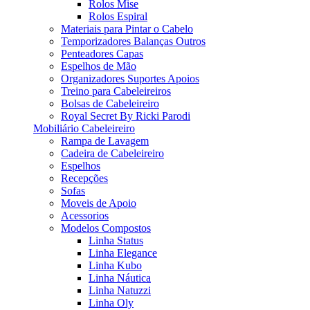
Rolos Mise
Rolos Espiral
Materiais para Pintar o Cabelo
Temporizadores Balanças Outros
Penteadores Capas
Espelhos de Mão
Organizadores Suportes Apoios
Treino para Cabeleireiros
Bolsas de Cabeleireiro
Royal Secret By Ricki Parodi
Mobiliário Cabeleireiro
Rampa de Lavagem
Cadeira de Cabeleireiro
Espelhos
Recepções
Sofas
Moveis de Apoio
Acessorios
Modelos Compostos
Linha Status
Linha Elegance
Linha Kubo
Linha Náutica
Linha Natuzzi
Linha Oly