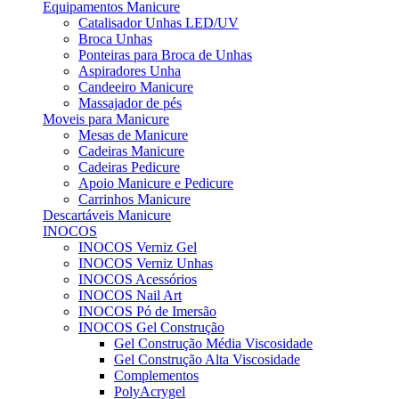
Equipamentos Manicure
Catalisador Unhas LED/UV
Broca Unhas
Ponteiras para Broca de Unhas
Aspiradores Unha
Candeeiro Manicure
Massajador de pés
Moveis para Manicure
Mesas de Manicure
Cadeiras Manicure
Cadeiras Pedicure
Apoio Manicure e Pedicure
Carrinhos Manicure
Descartáveis Manicure
INOCOS
INOCOS Verniz Gel
INOCOS Verniz Unhas
INOCOS Acessórios
INOCOS Nail Art
INOCOS Pó de Imersão
INOCOS Gel Construção
Gel Construção Média Viscosidade
Gel Construção Alta Viscosidade
Complementos
PolyAcrygel