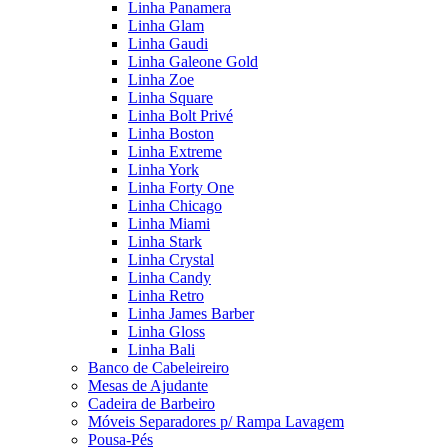
Linha Panamera
Linha Glam
Linha Gaudi
Linha Galeone Gold
Linha Zoe
Linha Square
Linha Bolt Privé
Linha Boston
Linha Extreme
Linha York
Linha Forty One
Linha Chicago
Linha Miami
Linha Stark
Linha Crystal
Linha Candy
Linha Retro
Linha James Barber
Linha Gloss
Linha Bali
Banco de Cabeleireiro
Mesas de Ajudante
Cadeira de Barbeiro
Móveis Separadores p/ Rampa Lavagem
Pousa-Pés