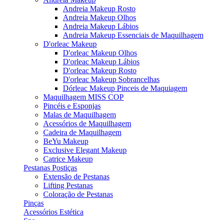
Andreia Makeup Rosto
Andreia Makeup Olhos
Andreia Makeup Lábios
Andreia Makeup Essenciais de Maquilhagem
D'orleac Makeup
D'orleac Makeup Olhos
D'orleac Makeup Lábios
D'orleac Makeup Rosto
D'orleac Makeup Sobrancelhas
Dórleac Makeup Pinceis de Maquiagem
Maquilhagem MISS COP
Pincéis e Esponjas
Malas de Maquilhagem
Acessórios de Maquilhagem
Cadeira de Maquilhagem
BeYu Makeup
Exclusive Elegant Makeup
Catrice Makeup
Pestanas Postiças
Extensão de Pestanas
Lifting Pestanas
Coloração de Pestanas
Pinças
Acessórios Estética