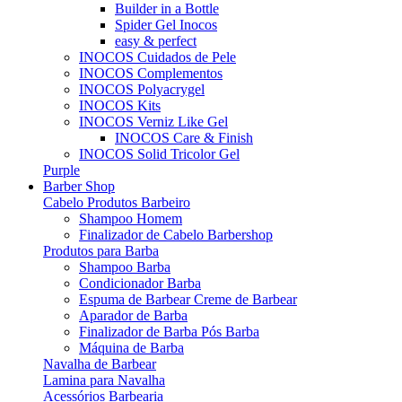
Builder in a Bottle
Spider Gel Inocos
easy & perfect
INOCOS Cuidados de Pele
INOCOS Complementos
INOCOS Polyacrygel
INOCOS Kits
INOCOS Verniz Like Gel
INOCOS Care & Finish
INOCOS Solid Tricolor Gel
Purple
Barber Shop
Cabelo Produtos Barbeiro
Shampoo Homem
Finalizador de Cabelo Barbershop
Produtos para Barba
Shampoo Barba
Condicionador Barba
Espuma de Barbear Creme de Barbear
Aparador de Barba
Finalizador de Barba Pós Barba
Máquina de Barba
Navalha de Barbear
Lamina para Navalha
Acessórios Barbearia