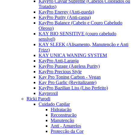
KayPro Caviar Supreme (Cabelos Colorados ou
Tratados)
KayPro Energy (Anti-queda)
KayPro Purity (Anti-caspa)
KayPro Balance (Cabelo e Couro Cabeludo
Oleoso)
KAY BIO SENSITIVE (couro cabeludo
sensível)
KAY SLEEK (Alisamento, Manutenção e Anti
Frizz)
KAY UNICA WANING SYSTEM
KayPro Anti-Laranja
KayPro Purage (Ageless Purity)
KayPro Precious Style
Kay Pro Toning Carbon - Vegan
Kay Pro Garlic (Revitalizante)
KayPro Bazilian Liss (Liso Perfeito)
Kayproxil
Ricki Parodi
Cuidado Capilar
Hidratação
Reconstrução
Manutenção
Anti - Amarelos
Protecção da Cor