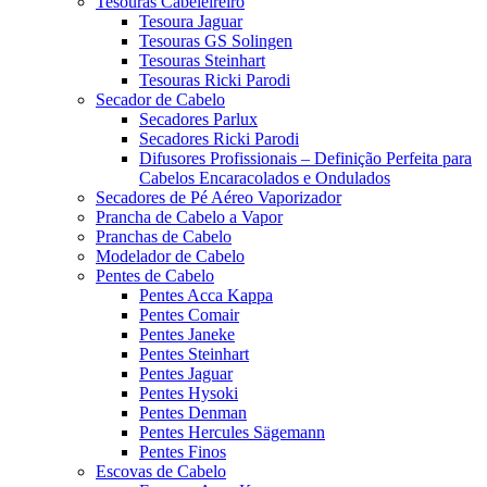
Tesouras Cabeleireiro
Tesoura Jaguar
Tesouras GS Solingen
Tesouras Steinhart
Tesouras Ricki Parodi
Secador de Cabelo
Secadores Parlux
Secadores Ricki Parodi
Difusores Profissionais – Definição Perfeita para
Cabelos Encaracolados e Ondulados
Secadores de Pé Aéreo Vaporizador
Prancha de Cabelo a Vapor
Pranchas de Cabelo
Modelador de Cabelo
Pentes de Cabelo
Pentes Acca Kappa
Pentes Comair
Pentes Janeke
Pentes Steinhart
Pentes Jaguar
Pentes Hysoki
Pentes Denman
Pentes Hercules Sägemann
Pentes Finos
Escovas de Cabelo