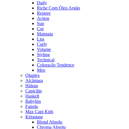
Daily
Riche Com Óleo Argão
Restore
Action
Sun
Cor
Maintain
Liss
Curly
Volume
Styling
Technical
Coloração Tendence
Men
Olaplex
Alcântara
Hidran
Capicilin
Haskell
Babyliss
Fanola
Max Capi Kids
Kérastase
Blond Absolu
Chroma Absolu