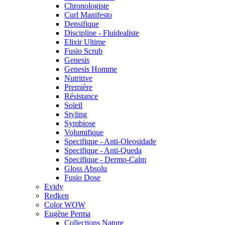
Chronologiste
Curl Manifesto
Densifique
Discipline - Fluidealiste
Elixir Ultime
Fusio Scrub
Genesis
Genesis Homme
Nutritive
Première
Résistance
Soleil
Styling
Symbiose
Volumifique
Specifique - Anti-Oleosidade
Specifique - Anti-Queda
Specifique - Dermo-Calm
Gloss Absolu
Fusio Dose
Evidy
Redken
Color WOW
Eugène Perma
Collections Nature