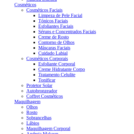
Cosméticos
Cosméticos Faciais
Limpeza de Pele Facial
Tónicos Faciais
Esfoliantes Faciais
Séruns e Concentrados Faciais
Creme de Rosto
Contorno de Olhos
Máscaras Faciais
Cuidado Labial
Cosméticos Corporais
Esfoliante Corporal
Creme Hidratante Corpo
Tratamento Celulite
Tonificar
Protetor Solar
Autobronzeador
Coffret Cosméticos
Maquilhagem
Olhos
Rosto
Sobrancelhas
Lábios
Maquilhagem Corporal
Andreia Makeup