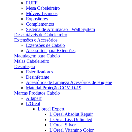
PUFF
Mesa Cabeleireiro
Móveis Tecnicos
Expositores
Complementos
Sistema de Arrumação - Wall System
Descartáveis de Cabeleireiro
Extensões e Acessórios
Extensões de Cabelo
Acessórios para Extensões
Maquiagem para Cabelo
Malas Cabeleireiro
Desinfeção
Esterilizadores
Desinfetante
Acessórios de Limpeza Acessórios de Higiene
Material Proteção COVID-19
Marcas Produtos Cabelo
Alfaparf
L'Oreal
L'oreal Expert
L'Oreal Absolut Repair
L'Oreal Liss Unlimited
L'Oreal Silver
L'Oreal Vitamino Color