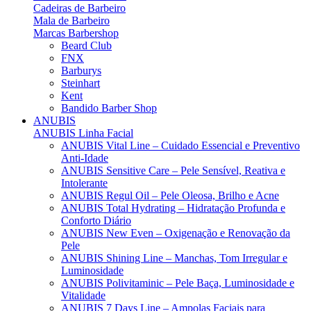
Cadeiras de Barbeiro
Mala de Barbeiro
Marcas Barbershop
Beard Club
FNX
Barburys
Steinhart
Kent
Bandido Barber Shop
ANUBIS
ANUBIS Linha Facial
ANUBIS Vital Line – Cuidado Essencial e Preventivo
Anti-Idade
ANUBIS Sensitive Care – Pele Sensível, Reativa e
Intolerante
ANUBIS Regul Oil – Pele Oleosa, Brilho e Acne
ANUBIS Total Hydrating – Hidratação Profunda e
Conforto Diário
ANUBIS New Even – Oxigenação e Renovação da
Pele
ANUBIS Shining Line – Manchas, Tom Irregular e
Luminosidade
ANUBIS Polivitaminic – Pele Baça, Luminosidade e
Vitalidade
ANUBIS 7 Days Line – Ampolas Faciais para