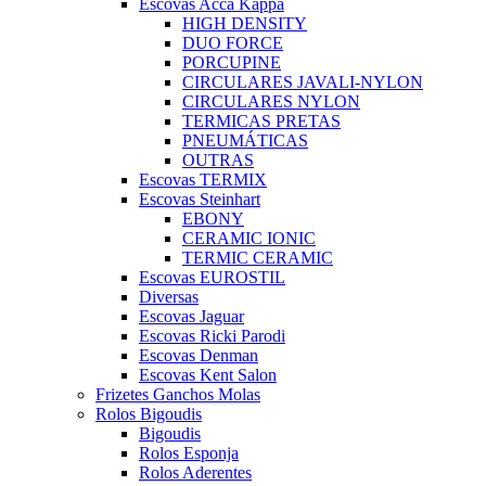
Escovas Acca Kappa
HIGH DENSITY
DUO FORCE
PORCUPINE
CIRCULARES JAVALI-NYLON
CIRCULARES NYLON
TERMICAS PRETAS
PNEUMÁTICAS
OUTRAS
Escovas TERMIX
Escovas Steinhart
EBONY
CERAMIC IONIC
TERMIC CERAMIC
Escovas EUROSTIL
Diversas
Escovas Jaguar
Escovas Ricki Parodi
Escovas Denman
Escovas Kent Salon
Frizetes Ganchos Molas
Rolos Bigoudis
Bigoudis
Rolos Esponja
Rolos Aderentes