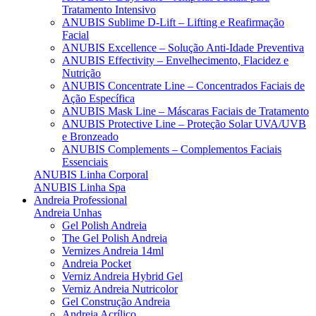
Tratamento Intensivo
ANUBIS Sublime D-Lift – Lifting e Reafirmação
Facial
ANUBIS Excellence – Solução Anti-Idade Preventiva
ANUBIS Effectivity – Envelhecimento, Flacidez e
Nutrição
ANUBIS Concentrate Line – Concentrados Faciais de
Ação Específica
ANUBIS Mask Line – Máscaras Faciais de Tratamento
ANUBIS Protective Line – Proteção Solar UVA/UVB
e Bronzeado
ANUBIS Complements – Complementos Faciais
Essenciais
ANUBIS Linha Corporal
ANUBIS Linha Spa
Andreia Professional
Andreia Unhas
Gel Polish Andreia
The Gel Polish Andreia
Vernizes Andreia 14ml
Andreia Pocket
Verniz Andreia Hybrid Gel
Verniz Andreia Nutricolor
Gel Construção Andreia
Andreia Acrílico