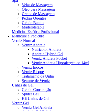
Spa
Velas de Massagem
Óleo para Massagem
Creme de Massagem
Pedras Quentes
Gel de Banho
Maderoterapia
Medicina Estética Profissional
Manicure e Pedicure
Verniz Normal
Verniz Andreia
Nutricolor Andreia
Andreia Hybrid Gel
Verniz Andreia Pocket
Verniz Andreia Hipoalergénico 14ml
Verniz Inocos
Verniz Risque
Tratamento da Unha
Secante de Verniz
Unhas de Gel
Gel de Construção
Spider Gel
Kit Unhas de Gel
Verniz Gel
Verniz Gel Andreia