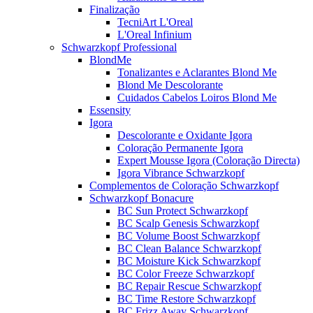
Finalização
TecniArt L'Oreal
L'Oreal Infinium
Schwarzkopf Professional
BlondMe
Tonalizantes e Aclarantes Blond Me
Blond Me Descolorante
Cuidados Cabelos Loiros Blond Me
Essensity
Igora
Descolorante e Oxidante Igora
Coloração Permanente Igora
Expert Mousse Igora (Coloração Directa)
Igora Vibrance Schwarzkopf
Complementos de Coloração Schwarzkopf
Schwarzkopf Bonacure
BC Sun Protect Schwarzkopf
BC Scalp Genesis Schwarzkopf
BC Volume Boost Schwarzkopf
BC Clean Balance Schwarzkopf
BC Moisture Kick Schwarzkopf
BC Color Freeze Schwarzkopf
BC Repair Rescue Schwarzkopf
BC Time Restore Schwarzkopf
BC Frizz Away Schwarzkopf