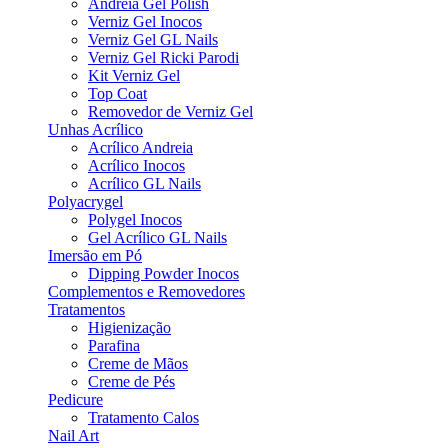
Andreia Gel Polish
Verniz Gel Inocos
Verniz Gel GL Nails
Verniz Gel Ricki Parodi
Kit Verniz Gel
Top Coat
Removedor de Verniz Gel
Unhas Acrílico
Acrílico Andreia
Acrílico Inocos
Acrílico GL Nails
Polyacrygel
Polygel Inocos
Gel Acrílico GL Nails
Imersão em Pó
Dipping Powder Inocos
Complementos e Removedores
Tratamentos
Higienização
Parafina
Creme de Mãos
Creme de Pés
Pedicure
Tratamento Calos
Nail Art