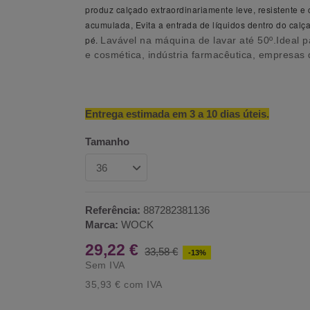
produz calçado extraordinariamente leve, resistente e 
acumulada,
Evita a entrada de líquidos dentro do calça
pé.
Lavável na máquina de lavar até 50º.Ideal pa
e cosmética, indústria farmacêutica, empresas d
Entrega estimada em 3 a 10 dias úteis.
Tamanho
Referência:
887282381136
Marca:
WOCK
29,22 €
33,58 €
-13%
Sem IVA
35,93 €
com IVA