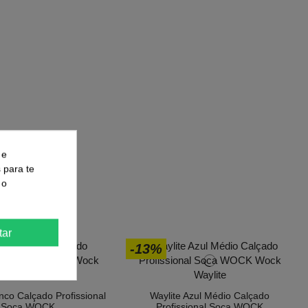
 e
s para te
 o
a:
tar
-13%
nco Calçado Profissional
Waylite Azul Médio Calçado
Soca WOCK
Profissional Soca WOCK