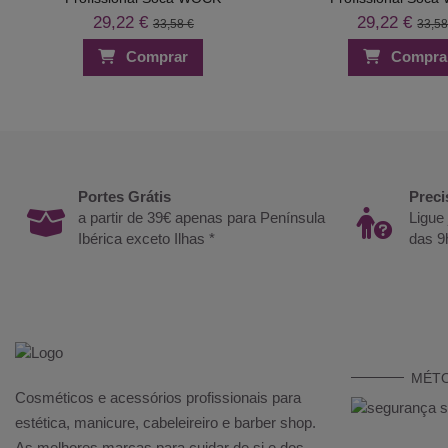
29,22 €
29,22 €
33,58 €
33,58
Comprar
Compra
Portes Grátis
Preci
a partir de 39€ apenas para Península
Ligue
Ibérica exceto Ilhas *
das 9
MÉT
Cosméticos e acessórios profissionais para
estética, manicure, cabeleireiro e barber shop.
As melhores marcas para cuidar de si e dos