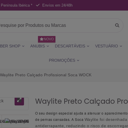
 Península Ibérica *
Envíos em 24/48h
NOVO
BER SHOP
ANUBIS
DESCARTÁVEIS
VESTUÁRIO
PROMOÇÕES
Waylite Preto Calçado Profissional Soca WOCK
Waylite Preto Calçado Pr
O seu design especial ajuda a atenuar o aparecimento
de pernas cansadas. A Soca
Waylite foi desenhada
antiderrapante, reduzindo o risco de escorreg