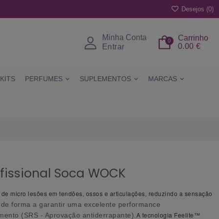
Desejos (
0
)
Minha Conta
Carrinho
0
0.00 €
Entrar
KITS
PERFUMES
SUPLEMENTOS
MARCAS
ofissional Soca WOCK
 de micro lesões em tendões, ossos e articulações, reduzindo a sensação
 de forma a garantir uma excelente performance
A tecnologia Feelite™
amento (SRS - Aprovação antiderrapante).