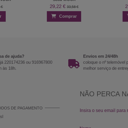
29,22 €
2
 €
33,58 €
r
Comprar
sa de ajuda?
Envios em 24/48h
 já 220174236 ou 916967800
coloque o nº telemóvel
h às 18h.
melhor serviço de entre
ODOS DE PAGAMENTO