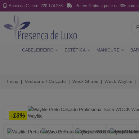
Apoio ao Cliente: 220 174 236
Portes Grátis a partir de 39€ para a
CABELEIREIRO
ESTÉTICA
MANICURE
BAR
Início
Vestuário / Calçado
Wock Shoes
Wock Waylite
-13%