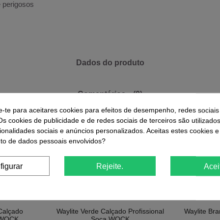
e perigosos
Dados do produto
Comentários
(0)
e-te para aceitares cookies para efeitos de desempenho, redes sociais
Os cookies de publicidade e de redes sociais de terceiros são utilizado
ionalidades sociais e anúncios personalizados. Aceitas estes cookies e
o de dados pessoais envolvidos?
 Outros Produtos Na Mesma Categori
figurar
Rejeite.
Acei
-13%
-13%
Calçado
Waylite Verde Calçado Profissional
Waylite Bra
a WOCK
Soca WOCK