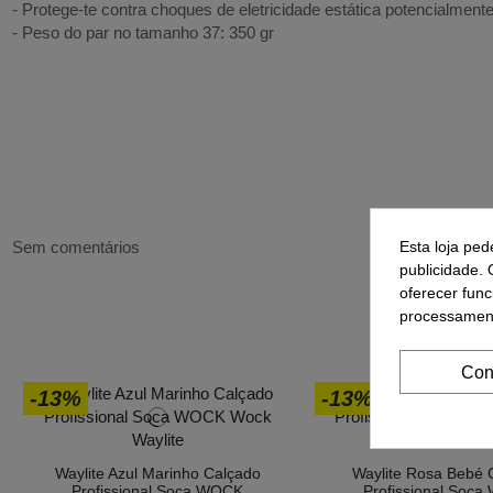
- Protege-te contra choques de eletricidade estática potencialment
- Peso do par no tamanho 37: 350 gr
Sem comentários
Esta loja ped
publicidade. 
oferecer func
processament
5
Con
-13%
-13%
Waylite Azul Marinho Calçado
Waylite Rosa Bebé 
Profissional Soca WOCK
Profissional Soc