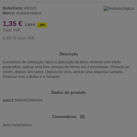
Referência:
490161
Marca:
Andreia Higicol
1,35 €
1,89 €
-29%
Sem IVA
1,65 €
com IVA
Descrição
Conselhos de Utilização: Após a aplicação da
Base Andreia
com efeito
pretendido, aplicar uma fina camada de Verniz em 3 pinceladas. Primeiro ao
centro, depois dos lados. Depois de seca, aplicar uma segunda camada.
Finalizar com o
Brilho
e o
Secante
Dados do produto
ean13
5600462996344
Comentários
(0)
Sem comentários