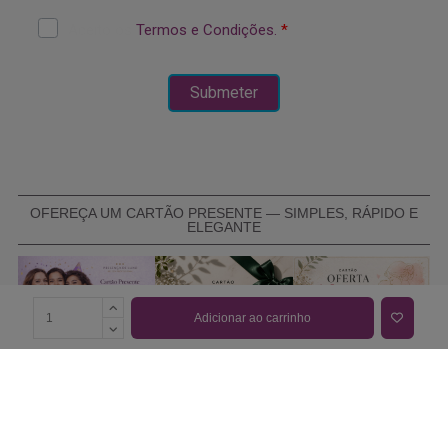
OFEREÇA UM CARTÃO PRESENTE — SIMPLES, RÁPIDO E
ELEGANTE
Adicionar ao carrinho
COMPRAR CARTÃO PRESENTE
PROMOÇÕES E REDUÇÕES