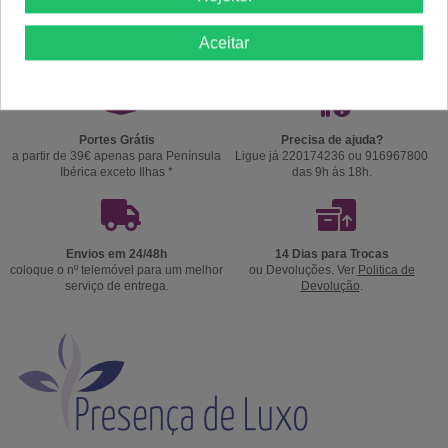
Aceitar
Portes Grátis
Precisa de ajuda?
a partir de 39€ apenas para Península
Ligue já 220174236 ou 916967800
Ibérica exceto Ilhas *
das 9h às 18h.
Envios em 24/48h
14 Dias para Trocas
coloque o nº telemóvel para um melhor
ou Devoluções. Ver
Politica de
serviço de entrega.
Devolução
.