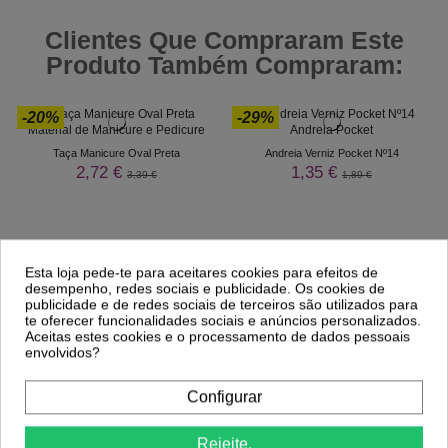
Clientes Que Compraram Este
Produto Também Compraram:
-20%
-29%
Taça Manicure Oval Preta
Andreia Verniz Pocket Nº14
2,72 €
1,35 €
3,39 €
1,89 €
Esta loja pede-te para aceitares cookies para efeitos de
desempenho, redes sociais e publicidade. Os cookies de
publicidade e de redes sociais de terceiros são utilizados para
te oferecer funcionalidades sociais e anúncios personalizados.
Aceitas estes cookies e o processamento de dados pessoais
envolvidos?
Configurar
Comprar
Comprar
Rejeite.