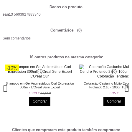
Dados do produto
ean13
5603927883340
Comentários
(0)
Sem comentários
16 outros produtos na mesma categoria:
-10%
Shampoo em Gel Antirresíduos Curl Expression
Coloração Castanho Muito Escur
300ml - L'Oreal Serie Expert
Profundo 2.10 - 100gr TEN
13,23 €
6,35 €
14,70 €
Comprar
Comprar
-10%
-28%
-27%
-29%
-60,31%
-10%
-27%
-5%
-15%
-5%
Clientes que compraram este produto também compraram: