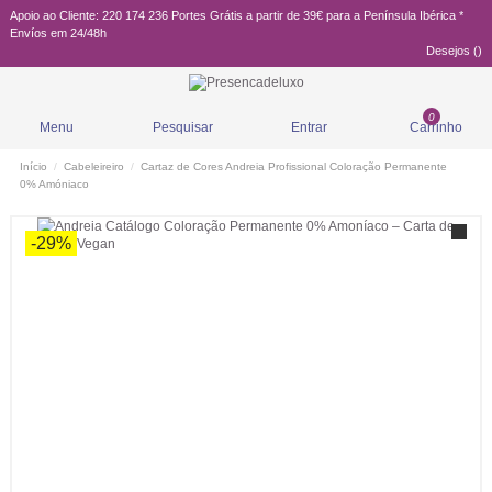
Apoio ao Cliente: 220 174 236
Portes Grátis a partir de 39€ para a Península Ibérica *
Envíos em 24/48h
Desejos (
)
0
Menu
Pesquisar
Entrar
Carrinho
Início
Cabeleireiro
Cartaz de Cores Andreia Profissional Coloração Permanente
0% Amóniaco
-29%