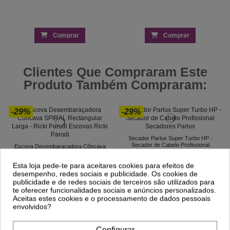
Comprar
Comprar
Clientes Que Compraram Este
Produto Também Compraram:
-29%
-29%
Secador Parlux Super Turbo HP -
Secador de Cabelo Profissional
Escova Desembaraçadora Côncava
81,44 €
SPIRAL Rectangular Larga - Ricki Parodi
114,70 €
3,86 €
5,43 €
Esta loja pede-te para aceitares cookies para efeitos de
desempenho, redes sociais e publicidade. Os cookies de
publicidade e de redes sociais de terceiros são utilizados para
te oferecer funcionalidades sociais e anúncios personalizados.
Aceitas estes cookies e o processamento de dados pessoais
envolvidos?
Configurar