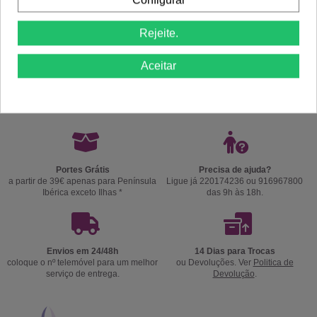
Rejeite.
Aceitar
Comprar
Comprar
Portes Grátis
Precisa de ajuda?
a partir de 39€ apenas para Península
Ligue já 220174236 ou 916967800
Ibérica exceto Ilhas *
das 9h às 18h.
Envios em 24/48h
14 Dias para Trocas
coloque o nº telemóvel para um melhor
ou Devoluções. Ver
Politica de
serviço de entrega.
Devolução
.