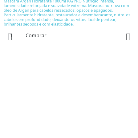
Máscara Argan Hidratante 1000ml KAYPRO Nutrição intensa,
luminosidade reforçada e suavidade extrema. Mascara nutritiva com
óleo de Argan para cabelos ressecados, opacos e apagados.
Particularmente hidratante, restaurador e desembaracante, nutre os
cabelos em profundidade, deixando-os vitais, fácil de pentear,
brilhantes sedosos e com elasticidade.
Comprar
St
A
T
T
1
E
F
r