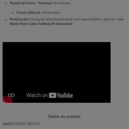
Tempo de Pose:
*
Normal:
35 minutos.
Casos Difíceis:
40 minutos.
Finalização:
Enxaguar abundantemente com água tépida e aplicar o
Co-
Wash Post Color Andreia Professional
.
Dados do produto
ean13
5603927881728