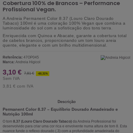
Cobertura 100% de Brancos – Performance
Profissional Vegan.
A
Andreia Permanent Color 8.37 (Louro Claro Dourado
Tabaco) 100ml
é uma coloração
100% Vegan
que combina a
luminosidade do sol com a sofisticação dos tons terra.
Enriquecida com
Quinoa e Abacate
, garante a cobertura total
de cabelos brancos, proporcionando um tom louro areia
quente, elegante e com um brilho multidimensional.
Referência:
47OP045
Marca:
Andreia Higicol
3,10 €
7,81 €
-60,31%
Sem IVA
3,81 €
com IVA
Descrição
Permanent Color 8.37 – Equilíbrio Dourado Amadeirado e
Nutrição 100ml
O tom
8.37 (Louro Claro Dourado Tabaco)
da Andreia Professional foi
desenvolvido para criar uma cor rica e envolvente numa altura de tom 8. Esta
nuance funde o reflexo dourado (.3) com a profundidade amadeirada do