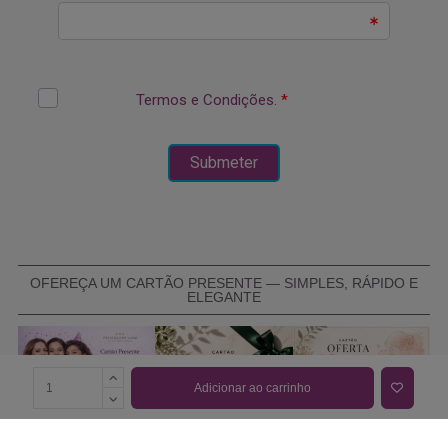
OFEREÇA UM CARTÃO PRESENTE — SIMPLES, RÁPIDO E
ELEGANTE
Adicionar ao carrinho