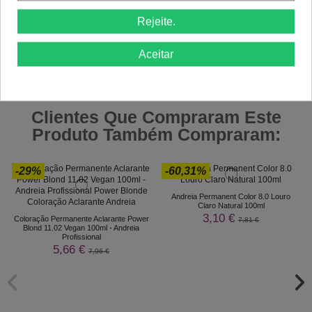
Rejeite.
Aceitar
Comprar
Comprar
Clientes Que Compraram Este
Produto Também Compraram:
-29%
-60,31%
Andreia Permanent Color 8.0 Louro
Claro Natural 100ml
3,10 €
Coloração Permanente Aclarante Power
7,81 €
Blond 11.02 Vegan 100ml - Andreia
Profissional
5,66 €
7,96 €