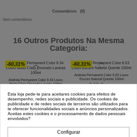
Comentários
(0)
Sem comentários
16 Outros Produtos Na Mesma
Categoria:
-60,31%
-60,31%
Andreia Permanent Color 6.03 Louro
Escuro Natural Quente 100ml
Andreia Permanent Color 9.34 Louro
3,10 €
Muito Claro Dourado Laranja 100ml
7,81 €
3,10 €
7,81 €
Esta loja pede-te para aceitares cookies para efeitos de
desempenho, redes sociais e publicidade. Os cookies de
publicidade e de redes sociais de terceiros são utilizados para
te oferecer funcionalidades sociais e anúncios personalizados.
Aceitas estes cookies e o processamento de dados pessoais
envolvidos?
Configurar