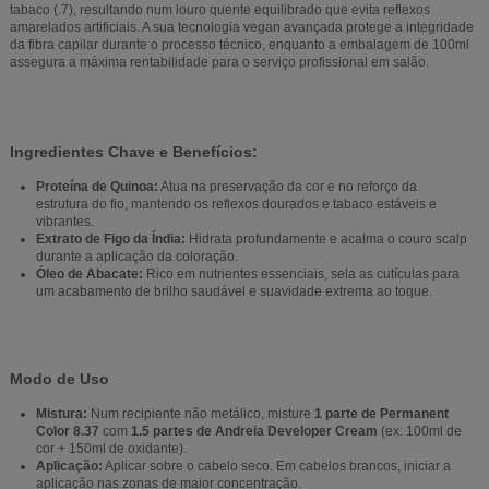
tabaco (.7), resultando num louro quente equilibrado que evita reflexos
amarelados artificiais. A sua tecnologia vegan avançada protege a integridade
da fibra capilar durante o processo técnico, enquanto a embalagem de 100ml
assegura a máxima rentabilidade para o serviço profissional em salão.
Ingredientes Chave e Benefícios:
Proteína de Quinoa:
Atua na preservação da cor e no reforço da
estrutura do fio, mantendo os reflexos dourados e tabaco estáveis e
vibrantes.
Extrato de Figo da Índia:
Hidrata profundamente e acalma o couro scalp
durante a aplicação da coloração.
Óleo de Abacate:
Rico em nutrientes essenciais, sela as cutículas para
um acabamento de brilho saudável e suavidade extrema ao toque.
Modo de Uso
Mistura:
Num recipiente não metálico, misture
1 parte de Permanent
Color 8.37
com
1.5 partes de Andreia Developer Cream
(ex: 100ml de
cor + 150ml de oxidante).
Aplicação:
Aplicar sobre o cabelo seco. Em cabelos brancos, iniciar a
aplicação nas zonas de maior concentração.