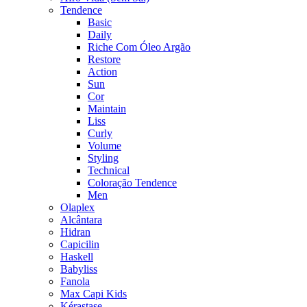
Tendence
Basic
Daily
Riche Com Óleo Argão
Restore
Action
Sun
Cor
Maintain
Liss
Curly
Volume
Styling
Technical
Coloração Tendence
Men
Olaplex
Alcântara
Hidran
Capicilin
Haskell
Babyliss
Fanola
Max Capi Kids
Kérastase