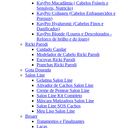
KayPro Macadâmia ( Cabelos Frágeis e
Sensíveis, Nutrição)
KayPro Collagen (Cabelos Enfraquecidos e
Porosos)
KayPro Hyaluronic (Cabelos Finos e
Danificados)
KayPro Blonde (Louros e Descolorados -
Reforço de brilho e do louro)
Ricki Parodi
Cuidado Capilar
Modelador de Cabelo Ricki Parodi
Escovas Ricki Parodi
Pranchas Ricki Parodi
Gota Dourada
Salon Line
Gelatina Salon Line
Ativador de Cachos Salon Line
Creme de Pentear Salon Line
Salon Line Kit Completo
Máscara Matizadora Salon Line
Salon Line SOS Cachos
Meu Liso Salon Line
Broaer
Tratamentos e Finalizantes
Lacas