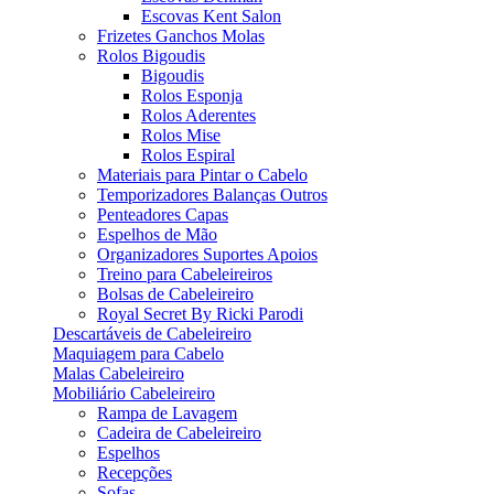
Escovas Kent Salon
Frizetes Ganchos Molas
Rolos Bigoudis
Bigoudis
Rolos Esponja
Rolos Aderentes
Rolos Mise
Rolos Espiral
Materiais para Pintar o Cabelo
Temporizadores Balanças Outros
Penteadores Capas
Espelhos de Mão
Organizadores Suportes Apoios
Treino para Cabeleireiros
Bolsas de Cabeleireiro
Royal Secret By Ricki Parodi
Descartáveis de Cabeleireiro
Maquiagem para Cabelo
Malas Cabeleireiro
Mobiliário Cabeleireiro
Rampa de Lavagem
Cadeira de Cabeleireiro
Espelhos
Recepções
Sofas