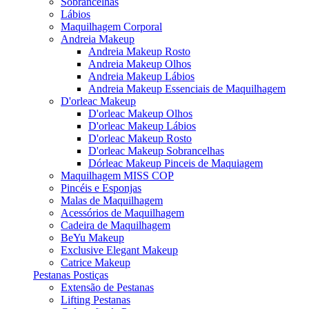
Sobrancelhas
Lábios
Maquilhagem Corporal
Andreia Makeup
Andreia Makeup Rosto
Andreia Makeup Olhos
Andreia Makeup Lábios
Andreia Makeup Essenciais de Maquilhagem
D'orleac Makeup
D'orleac Makeup Olhos
D'orleac Makeup Lábios
D'orleac Makeup Rosto
D'orleac Makeup Sobrancelhas
Dórleac Makeup Pinceis de Maquiagem
Maquilhagem MISS COP
Pincéis e Esponjas
Malas de Maquilhagem
Acessórios de Maquilhagem
Cadeira de Maquilhagem
BeYu Makeup
Exclusive Elegant Makeup
Catrice Makeup
Pestanas Postiças
Extensão de Pestanas
Lifting Pestanas