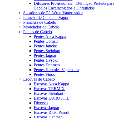
Difusores Profissionais – Definição Perfeita para
Cabelos Encaracolados e Ondulados
Secadores de Pé Aéreo Vaporizador
Prancha de Cabelo a Vapor
Pranchas de Cabelo
Modelador de Cabelo
Pentes de Cabelo
Pentes Acca Kappa
Pentes Comair
Pentes Janeke
Pentes Steinhart
Pentes Jaguar
Pentes Hysoki
Pentes Denman
Pentes Hercules Sägemann
Pentes Finos
Escovas de Cabelo
Escovas Acca Kappa
Escovas TERMIX
Escovas Steinhart
Escovas EUROSTIL
Diversas
Escovas Jaguar
Escovas Ricki Parodi
Escovas Denman