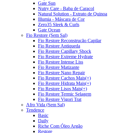
Gate Sun
Nutry Care - Baba de Caracol
Natural Solution - Extrato de Quinoa
Illumia - Máscara de Cor
Zero35 Sleek & Curls
Gate Ocean
Fio Restore (Sem Sal)
Fio Restore Reconstrução Capilar
Fio Restore Antiqueda
Fio Restore Capillary Shock
Fio Restore Extreme Hydrate
Fio Restore Intense Liss
Fio Restore Matizante
Fio Restore Nano Repair
Fio Restore Cachos Mais(+)
Fio Restore Hidrata Mais(+)
Fio Restore Lisos Mais(+)
Fio Restore Termic Selagem
Fio Restore Vigori Trat
Afro Vida (Sem Sal)
Tendence
Basic
Daily
Riche Com Óleo Argão
Restore