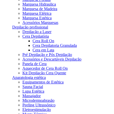
Marquesa Hidraulica
Marquesa de Madeira
Marquesa Elétrica
Marquesa Estética
Acessórios Marquesas
Depilação profissional
Depilação a Laser
Cera Depilatória
Cera Roll On
Cera Depilatoria Granulada
Cera em Lata
Pré Depilação e Pós Depilação
Acessórios e Descartáveis Depilação
Panela de Cera
Aquecedor de Cera Roll On
Kit Depilação Cera Quente
Aparatologia estética
Equipamentos de Estética
Sauna Facial
Lupa Estética
Massajador
Microdermoabrasão
Peeling Ultrassónico
Eletroestimulação