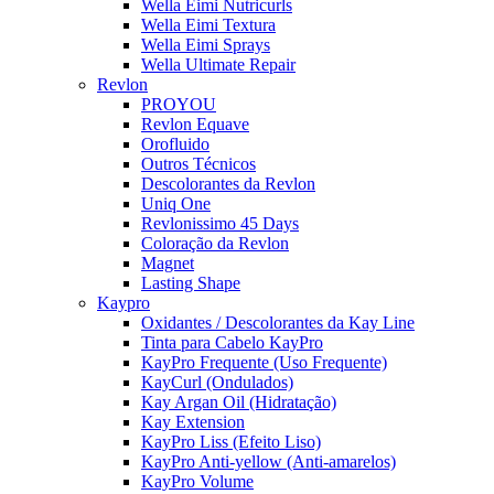
Wella Eimi Nutricurls
Wella Eimi Textura
Wella Eimi Sprays
Wella Ultimate Repair
Revlon
PROYOU
Revlon Equave
Orofluido
Outros Técnicos
Descolorantes da Revlon
Uniq One
Revlonissimo 45 Days
Coloração da Revlon
Magnet
Lasting Shape
Kaypro
Oxidantes / Descolorantes da Kay Line
Tinta para Cabelo KayPro
KayPro Frequente (Uso Frequente)
KayCurl (Ondulados)
Kay Argan Oil (Hidratação)
Kay Extension
KayPro Liss (Efeito Liso)
KayPro Anti-yellow (Anti-amarelos)
KayPro Volume