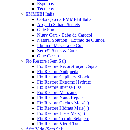
Espumas
Técnicos
EMMEBI Italia
Coloração da EMMEBI Italia
Argania Sahara Secrets
Gate Sun
Nutry Care - Baba de Caracol
Natural Solution - Extrato de Quinoa
Illumia - Máscara de Cor
Zero35 Sleek & Curls
Gate Ocean
Fio Restore (Sem Sal)
Fio Restore Reconstrução Capilar
Fio Restore Antiqueda
Fio Restore Capillary Shock
Fio Restore Extreme Hydrate
Fio Restore Intense Liss
Fio Restore Matizante
Fio Restore Nano Repair
Fio Restore Cachos Mais(+)
Fio Restore Hidrata Mais(+)
Fio Restore Lisos Mais(+)
Fio Restore Termic Selagem
Fio Restore Vigori Trat
Afro Vida (Sem Sal)