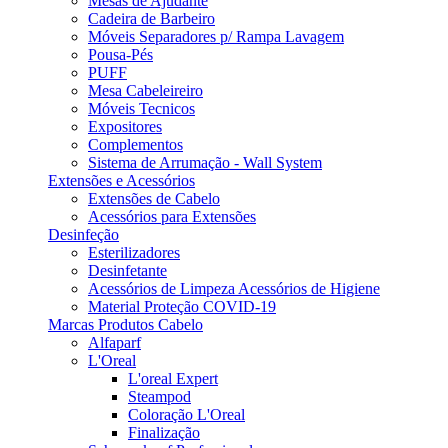
Mesas de Ajudante
Cadeira de Barbeiro
Móveis Separadores p/ Rampa Lavagem
Pousa-Pés
PUFF
Mesa Cabeleireiro
Móveis Tecnicos
Expositores
Complementos
Sistema de Arrumação - Wall System
Extensões e Acessórios
Extensões de Cabelo
Acessórios para Extensões
Desinfeção
Esterilizadores
Desinfetante
Acessórios de Limpeza Acessórios de Higiene
Material Proteção COVID-19
Marcas Produtos Cabelo
Alfaparf
L'Oreal
L'oreal Expert
Steampod
Coloração L'Oreal
Finalização