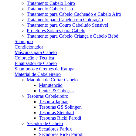
Tratamento Cabelo Loiro
Tratamento Cabelo Liso
Tratamento para Cabelo Cacheado e Cabelo Afro
Tratamento para Cabelo com Coloração
Tratamento para Couro Cabeludo Sensível
Protetores Solares para Cabelo
Tratamento para Cabelo Criança e Cabelo Bebé
Shampoo
Condicionador
Máscaras para Cabelo
Coloração e Técnica
Finalizador de Cabelo
Shampoos e Cremes de Rampa
Material de Cabeleireiro
Maquina de Cortar Cabelo
Manutenção
Pentes & Cabeças
Tesouras Cabeleireiro
Tesoura Jaguar
Tesouras GS Solingen
Tesouras Steinhart
Tesouras Ricki Parodi
Secador de Cabelo
Secadores Parlux
Secadores Ricki Parodi