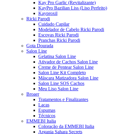
Kay Pro Garlic (Revitalizante)
KayPro Bazilian Liss (Liso Perfeito)
Kayproxil
Ricki Parodi
Cuidado Capilar
Modelador de Cabelo Ricki Parodi
Escovas Ricki Parodi
Pranchas Ricki Parodi
Gota Dourada
Salon Line
Gelatina Salon Line
Ativador de Cachos Salon Line
Creme de Pentear Salon Line
Salon Line Kit Completo
Máscara Matizadora Salon Line
Salon Line SOS Cachos
Meu Liso Salon Line
Broaer
Tratamentos e Finalizantes
Lacas
Espumas
Técnicos
EMMEBI Italia
Coloração da EMMEBI Italia
Argania Sahara Secrets