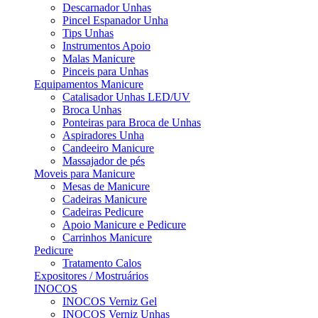
Descarnador Unhas
Pincel Espanador Unha
Tips Unhas
Instrumentos Apoio
Malas Manicure
Pinceis para Unhas
Equipamentos Manicure
Catalisador Unhas LED/UV
Broca Unhas
Ponteiras para Broca de Unhas
Aspiradores Unha
Candeeiro Manicure
Massajador de pés
Moveis para Manicure
Mesas de Manicure
Cadeiras Manicure
Cadeiras Pedicure
Apoio Manicure e Pedicure
Carrinhos Manicure
Pedicure
Tratamento Calos
Expositores / Mostruários
INOCOS
INOCOS Verniz Gel
INOCOS Verniz Unhas