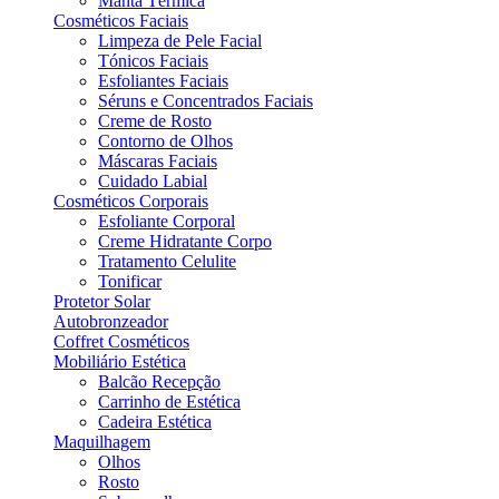
Manta Térmica
Cosméticos Faciais
Limpeza de Pele Facial
Tónicos Faciais
Esfoliantes Faciais
Séruns e Concentrados Faciais
Creme de Rosto
Contorno de Olhos
Máscaras Faciais
Cuidado Labial
Cosméticos Corporais
Esfoliante Corporal
Creme Hidratante Corpo
Tratamento Celulite
Tonificar
Protetor Solar
Autobronzeador
Coffret Cosméticos
Mobiliário Estética
Balcão Recepção
Carrinho de Estética
Cadeira Estética
Maquilhagem
Olhos
Rosto