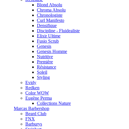
Blond Absolu
Chroma Absolu
Chronologiste
Curl Manifesto
Densifique
Discipline - Fluidealiste
Elixir Ultime
Fusio Scrub
Genesis
Genesis Homme
Nutritive
Première
Résistance
Soleil
Styling
Evidy
Redken
Color WOW
Eugène Perma
Collections Nature
Marcas Barbershop
Beard Club
FNX
Barburys