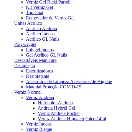
Verniz Gel Ricki Parodi
Kit Verniz Gel
Top Coat
Removedor de Verniz Gel
Unhas Acrílico
Acrílico Andreia
Acrílico Inocos
Acrílico GL Nails
Polyacrygel
Polygel Inocos
Gel Acrílico GL Nails
Descartáveis Manicure
Desinfeção
Esterilizadores
Desinfetante
Acessórios de Limpeza Acessórios de Higiene
Material Proteção COVID-19
Verniz Normal
Verniz Andreia
Nutricolor Andreia
Andreia Hybrid Gel
Verniz Andreia Pocket
Verniz Andreia Hipoalergénico 14ml
Verniz Inocos
Verniz Risque