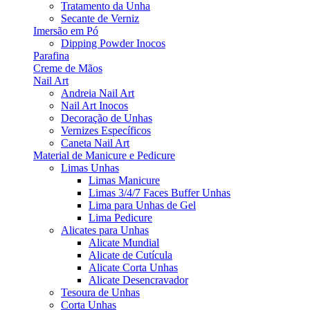
Tratamento da Unha
Secante de Verniz
Imersão em Pó
Dipping Powder Inocos
Parafina
Creme de Mãos
Nail Art
Andreia Nail Art
Nail Art Inocos
Decoração de Unhas
Vernizes Específicos
Caneta Nail Art
Material de Manicure e Pedicure
Limas Unhas
Limas Manicure
Limas 3/4/7 Faces Buffer Unhas
Lima para Unhas de Gel
Lima Pedicure
Alicates para Unhas
Alicate Mundial
Alicate de Cutícula
Alicate Corta Unhas
Alicate Desencravador
Tesoura de Unhas
Corta Unhas