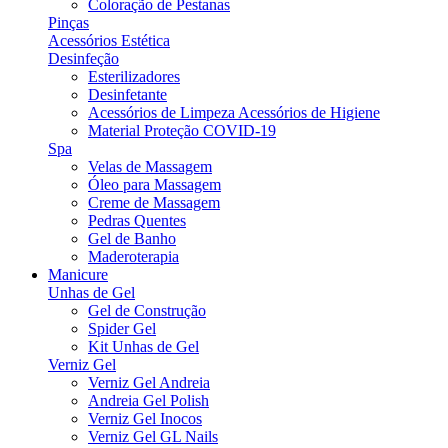
Coloração de Pestanas
Pinças
Acessórios Estética
Desinfeção
Esterilizadores
Desinfetante
Acessórios de Limpeza Acessórios de Higiene
Material Proteção COVID-19
Spa
Velas de Massagem
Óleo para Massagem
Creme de Massagem
Pedras Quentes
Gel de Banho
Maderoterapia
Manicure
Unhas de Gel
Gel de Construção
Spider Gel
Kit Unhas de Gel
Verniz Gel
Verniz Gel Andreia
Andreia Gel Polish
Verniz Gel Inocos
Verniz Gel GL Nails