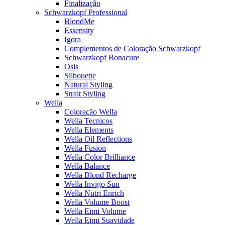
Finalização
Schwarzkopf Professional
BlondMe
Essensity
Igora
Complementos de Coloração Schwarzkopf
Schwarzkopf Bonacure
Osis
Silhouette
Natural Styling
Strait Styling
Wella
Coloração Wella
Wella Tecnicos
Wella Elements
Wella Oil Reflections
Wella Fusion
Wella Color Brilliance
Wella Balance
Wella Blond Recharge
Wella Invigo Sun
Wella Nutri Enrich
Wella Volume Boost
Wella Eimi Volume
Wella Eimi Suavidade