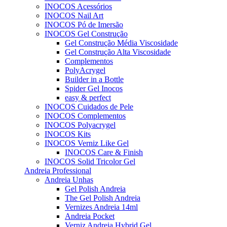
INOCOS Acessórios
INOCOS Nail Art
INOCOS Pó de Imersão
INOCOS Gel Construção
Gel Construção Média Viscosidade
Gel Construção Alta Viscosidade
Complementos
PolyAcrygel
Builder in a Bottle
Spider Gel Inocos
easy & perfect
INOCOS Cuidados de Pele
INOCOS Complementos
INOCOS Polyacrygel
INOCOS Kits
INOCOS Verniz Like Gel
INOCOS Care & Finish
INOCOS Solid Tricolor Gel
Andreia Professional
Andreia Unhas
Gel Polish Andreia
The Gel Polish Andreia
Vernizes Andreia 14ml
Andreia Pocket
Verniz Andreia Hybrid Gel