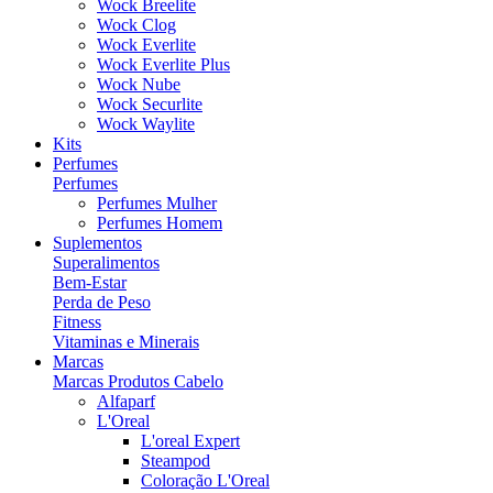
Wock Breelite
Wock Clog
Wock Everlite
Wock Everlite Plus
Wock Nube
Wock Securlite
Wock Waylite
Kits
Perfumes
Perfumes
Perfumes Mulher
Perfumes Homem
Suplementos
Superalimentos
Bem-Estar
Perda de Peso
Fitness
Vitaminas e Minerais
Marcas
Marcas Produtos Cabelo
Alfaparf
L'Oreal
L'oreal Expert
Steampod
Coloração L'Oreal