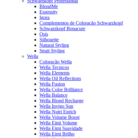
Schwarzkopf Professional
BlondMe
Essensity
Igora
Complementos de Coloração Schwarzkopf
Schwarzkopf Bonacure
Osis
Silhouette
Natural Styling
Strait Styling
Wella
Coloração Wella
Wella Tecnicos
Wella Elements
Wella Oil Reflections
Wella Fusion
Wella Color Brilliance
Wella Balance
Wella Blond Recharge
Wella Invigo Sun
Wella Nutri Enrich
Wella Volume Boost
Wella Eimi Volume
Wella Eimi Suavidade
Wella Eimi Brilho