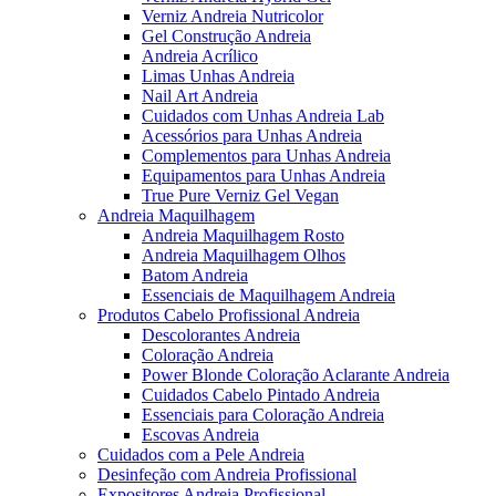
Verniz Andreia Nutricolor
Gel Construção Andreia
Andreia Acrílico
Limas Unhas Andreia
Nail Art Andreia
Cuidados com Unhas Andreia Lab
Acessórios para Unhas Andreia
Complementos para Unhas Andreia
Equipamentos para Unhas Andreia
True Pure Verniz Gel Vegan
Andreia Maquilhagem
Andreia Maquilhagem Rosto
Andreia Maquilhagem Olhos
Batom Andreia
Essenciais de Maquilhagem Andreia
Produtos Cabelo Profissional Andreia
Descolorantes Andreia
Coloração Andreia
Power Blonde Coloração Aclarante Andreia
Cuidados Cabelo Pintado Andreia
Essenciais para Coloração Andreia
Escovas Andreia
Cuidados com a Pele Andreia
Desinfeção com Andreia Profissional
Expositores Andreia Profissional