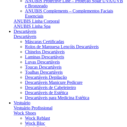
ANUBIS Protective Line – Proteção Solar UVA/UVB
e Bronzeado
ANUBIS Complements – Complementos Faciais
Essenciais
ANUBIS Linha Corporal
ANUBIS Linha Spa
Descartáveis
Descartáveis
Máscaras Certificadas
Rolos de Marquesa Lençóis Descartáveis
Chinelos Descartáveis
Laminas Descartáveis
Luvas Descartáveis
Toucas Descartáveis
Toalhas Descartáveis
Descartáveis Depilação
Descartáveis Manicure Pedicure
Descartáveis de Cabeleireiro
Descartáveis de Estética
Descartáveis para Medicina Estética
Vestuário
Vestuário Profissional
Wock Shoes
Wock Reblast
Wock Bloc