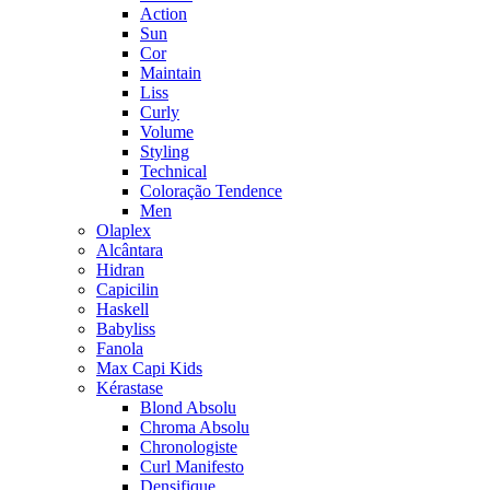
Action
Sun
Cor
Maintain
Liss
Curly
Volume
Styling
Technical
Coloração Tendence
Men
Olaplex
Alcântara
Hidran
Capicilin
Haskell
Babyliss
Fanola
Max Capi Kids
Kérastase
Blond Absolu
Chroma Absolu
Chronologiste
Curl Manifesto
Densifique