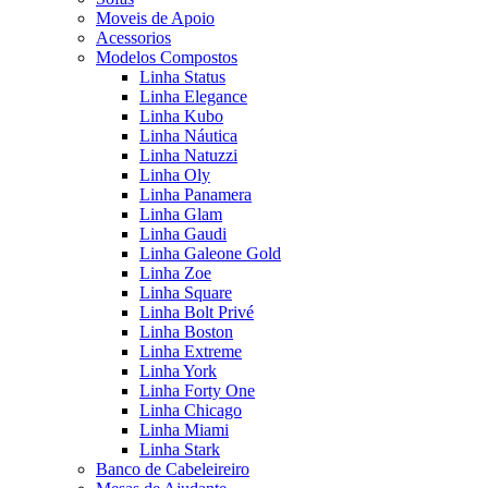
Moveis de Apoio
Acessorios
Modelos Compostos
Linha Status
Linha Elegance
Linha Kubo
Linha Náutica
Linha Natuzzi
Linha Oly
Linha Panamera
Linha Glam
Linha Gaudi
Linha Galeone Gold
Linha Zoe
Linha Square
Linha Bolt Privé
Linha Boston
Linha Extreme
Linha York
Linha Forty One
Linha Chicago
Linha Miami
Linha Stark
Banco de Cabeleireiro