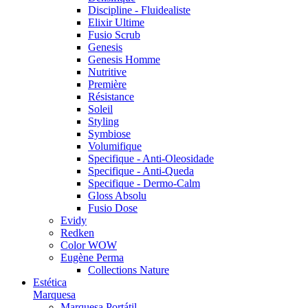
Discipline - Fluidealiste
Elixir Ultime
Fusio Scrub
Genesis
Genesis Homme
Nutritive
Première
Résistance
Soleil
Styling
Symbiose
Volumifique
Specifique - Anti-Oleosidade
Specifique - Anti-Queda
Specifique - Dermo-Calm
Gloss Absolu
Fusio Dose
Evidy
Redken
Color WOW
Eugène Perma
Collections Nature
Estética
Marquesa
Marquesa Portátil