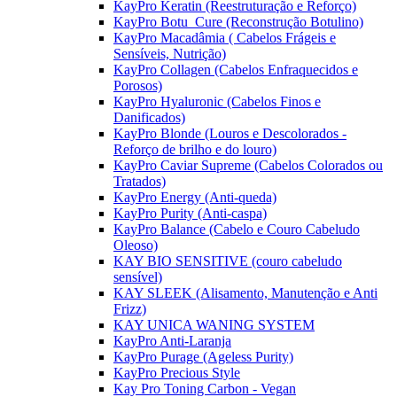
KayPro Keratin (Reestruturação e Reforço)
KayPro Botu_Cure (Reconstrução Botulino)
KayPro Macadâmia ( Cabelos Frágeis e
Sensíveis, Nutrição)
KayPro Collagen (Cabelos Enfraquecidos e
Porosos)
KayPro Hyaluronic (Cabelos Finos e
Danificados)
KayPro Blonde (Louros e Descolorados -
Reforço de brilho e do louro)
KayPro Caviar Supreme (Cabelos Colorados ou
Tratados)
KayPro Energy (Anti-queda)
KayPro Purity (Anti-caspa)
KayPro Balance (Cabelo e Couro Cabeludo
Oleoso)
KAY BIO SENSITIVE (couro cabeludo
sensível)
KAY SLEEK (Alisamento, Manutenção e Anti
Frizz)
KAY UNICA WANING SYSTEM
KayPro Anti-Laranja
KayPro Purage (Ageless Purity)
KayPro Precious Style
Kay Pro Toning Carbon - Vegan