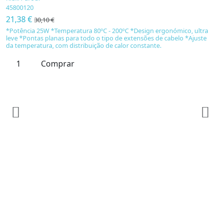
45800120
21,38 €
30,10 €
*Potência 25W *Temperatura 80ºC - 200ºC *Design ergonómico, ultra
leve *Pontas planas para todo o tipo de extensões de cabelo *Ajuste
da temperatura, com distribuição de calor constante.
Comprar
P
R
4
0
E