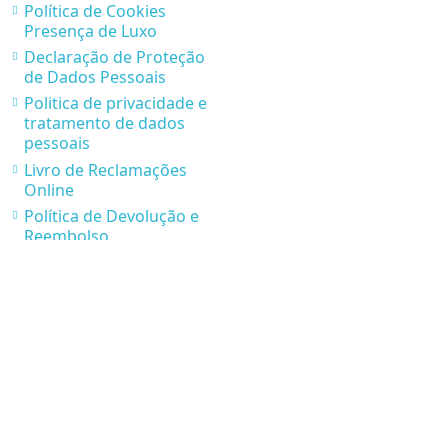
Política de Cookies
Presença de Luxo
Declaração de Proteção
de Dados Pessoais
Politica de privacidade e
tratamento de dados
pessoais
Livro de Reclamações
Online
Política de Devolução e
Reembolso
Parcerias Presença de
Luxo
* Condições de Envios e
Recolhas
Contatos
Rua Via Jean Piaget nº 116, 4410-236 Canelas Vila Nova
Gaia