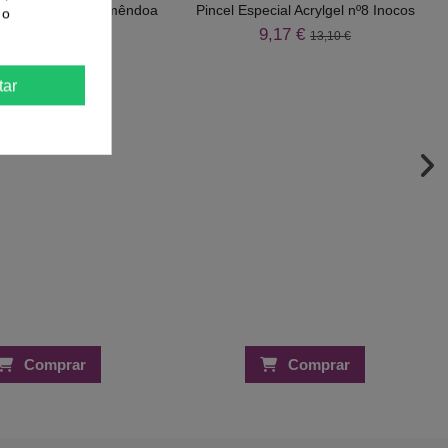
ldes Sandwich Amêndoa
Pincel Especial Acrylgel nº8 Inocos
 o
SF1
9,17 €
13,10 €
9,73 €
13,90 €
tar
Comprar
Comprar