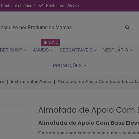
 Península Ibérica *
Envíos em 24/48h
NOVO
BER SHOP
ANUBIS
DESCARTÁVEIS
VESTUÁRIO
PROMOÇÕES
re
Instrumentos Apoio
Almofada de Apoio Com Base Elevada
Almofada de Apoio Com 
Almofada de Apoio Com Base Eleva
Garanta que cada consulta seja o mais relaxan