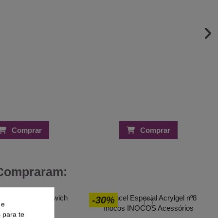
Comprar
Comprar
 Compraram:
-30%
 e
s para te