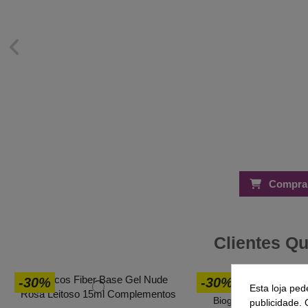
Compra
Clientes Q
-30%
-30%
Esta loja ped
Bioglitter Inocos 12 
publicidade. 