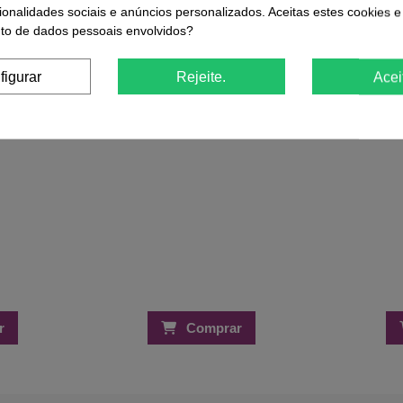
Suporte Dedo / Pincel
INOCOS Mo
ionalidades sociais e anúncios personalizados. Aceitas estes cookies e
€
0,33 €
o de dados pessoais envolvidos?
1,20 €
figurar
Rejeite.
Acei
r
Comprar