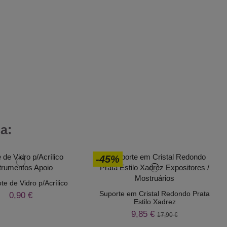
a:
-45%
e de Vidro p/Acrílico
Suporte em Cristal Redondo Prata
0,90 €
Estilo Xadrez
9,85 €
17,90 €