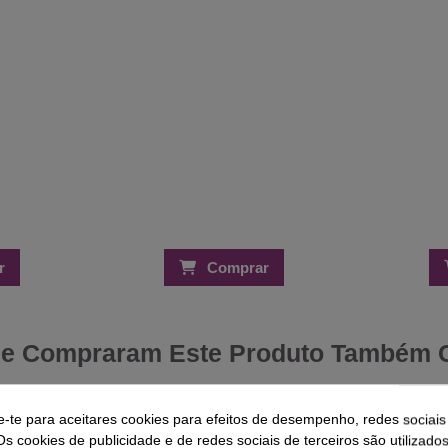
r
Comprar
ue Compraram Este Produto Também
-73%
-30%
e-te para aceitares cookies para efeitos de desempenho, redes sociais
Prata 1mm
Os cookies de publicidade e de redes sociais de terceiros são utilizado
Novo