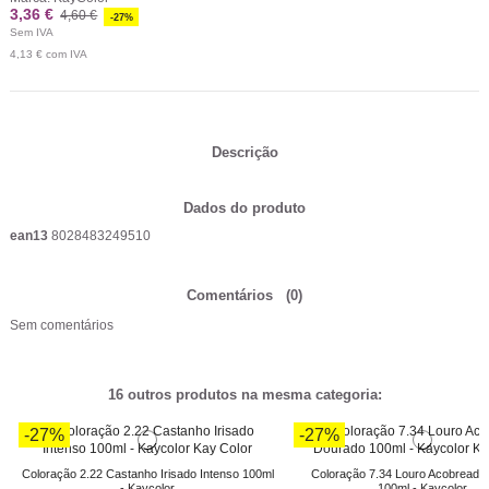
3,36 €
4,60 €
-27%
Sem IVA
4,13 €
com IVA
Descrição
Dados do produto
ean13
8028483249510
Comentários
(0)
Sem comentários
16 outros produtos na mesma categoria:
-27%
-27%
Coloração 2.22 Castanho Irisado Intenso 100ml
Coloração 7.34 Louro Acobreado
- Kaycolor
100ml - Kaycolor