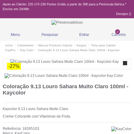
Apoio ao Cliente: 220 174 236
Portes Grátis a partir de 39€ para a Península Ibérica *
Envíos em 24/48h
Desejos (
)
0
Menu
Pesquisar
Entrar
Carrinho
Início
Cabeleireiro
Marcas Produtos Cabelo
Kaypro
Tinta para Cabelo
KayPro
Kay Color
Coloração 9.13 Louro Sahara Muito Claro 100ml - Kaycolor
-27%
Coloração 9.13 Louro Sahara Muito Claro 100ml -
Kaycolor
Kaycolor 9.13 Louro Sahara Muito Claro
Creme Colorante com Vitaminas da Fruta.
Referência:
18265103
Marca:
KayColor