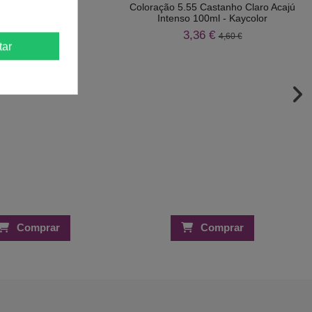
Coloração 5.55 Castanho Claro Acajú
Intenso 100ml - Kaycolor
3,36 €
4,60 €
tar
Comprar
Comprar