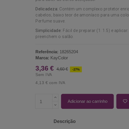
Delicadeza:
Contém um complexo protetor enriqu
cabelos; baixo teor de amoníaco para uma colo
Perfume suave.
Simplicidade:
Fácil de preparar (1: 1.5) e aplica
preenchem o salão.
Referência:
18265204
Marca:
KayColor
3,36 €
4,60 €
-27%
Sem IVA
4,13 €
com IVA
Adicionar ao carrinho
Descrição