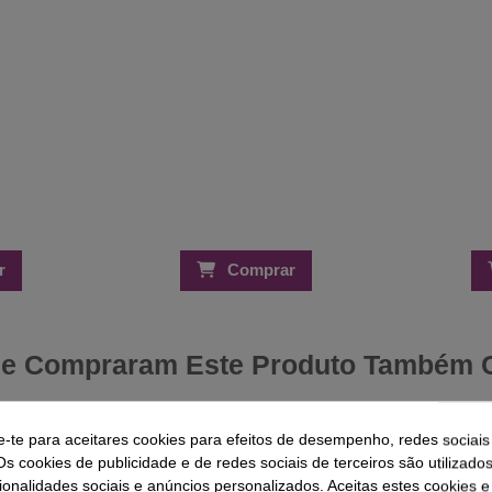
r
Comprar
ue Compraram Este Produto Também
-25%
-35%
e-te para aceitares cookies para efeitos de desempenho, redes sociais
T
Os cookies de publicidade e de redes sociais de terceiros são utilizado
12 Bigoudis Verde/Branco - 6mm /
ionalidades sociais e anúncios personalizados. Aceitas estes cookies e