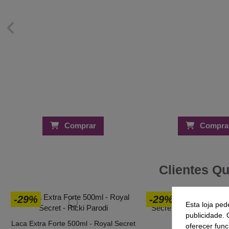
Comprar
Compra
Clientes Q
-29%
-29%
Esta loja ped
publicidade. 
Laca Extra Forte 500ml - Royal Secret
oferecer func