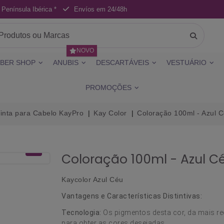
 Península Ibérica *
Envíos em 24/48h
NOVO
BER SHOP
ANUBIS
DESCARTÁVEIS
VESTUÁRIO
PROMOÇÕES
inta para Cabelo KayPro
Kay Color
Coloração 100ml - Azul C
Coloração 100ml - Azul Cé
Kaycolor Azul Céu
Vantagens e Características Distintivas:
Tecnologia:
Os pigmentos desta cor, da mais rec
para obter as cores desejadas.