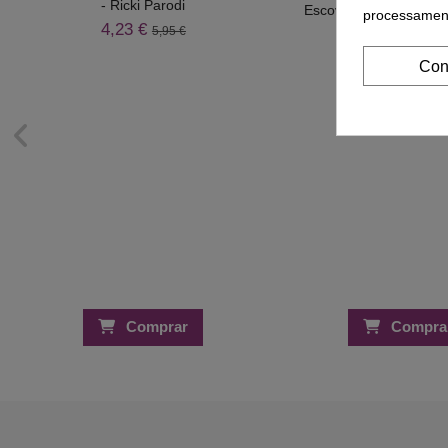
- Ricki Parodi
Escova VentBrush Estr
processament
Secret - Ricki Pa
4,23 €
5,95 €
3,18 €
4,47 
Con
Comprar
Compra