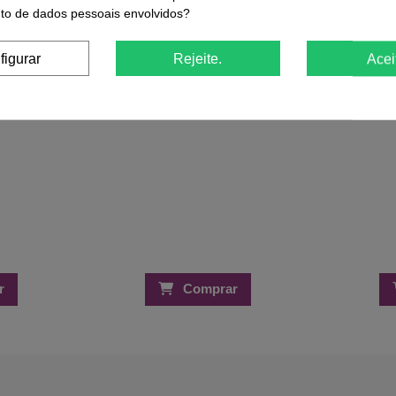
91mm
eita Royal
o de dados pessoais envolvidos?
rodi
1,13 €
1,50 €
€
figurar
Rejeite.
Acei
r
Comprar