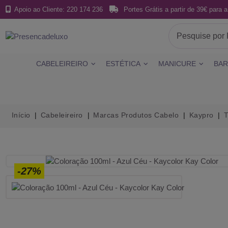
Apoio ao Cliente: 220 174 236
Portes Grátis a partir de 39€ para a
CABELEIREIRO
ESTÉTICA
MANICURE
BAR
Início
Cabeleireiro
Marcas Produtos Cabelo
Kaypro
T
-27%