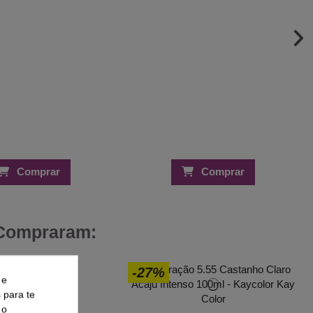
Comprar
Comprar
 Compraram:
-27%
 e
aça Coloração
s para te
0,98 €
 o
1,50 €