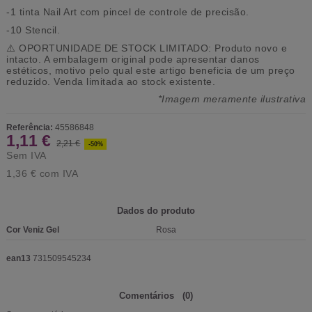
-1 tinta Nail Art com pincel de controle de precisão.
-10 Stencil.
⚠️
OPORTUNIDADE DE STOCK LIMITADO:
Produto novo e
intacto. A embalagem original pode apresentar danos
estéticos, motivo pelo qual este artigo beneficia de um preço
reduzido. Venda limitada ao stock existente.
*Imagem meramente ilustrativa
Referência:
45586848
1,11 €
2,21 €
-50%
Sem IVA
1,36 €
com IVA
Dados do produto
Cor Veniz Gel
Rosa
ean13
731509545234
Comentários
(0)