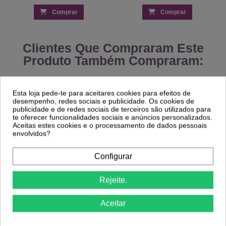
Comprar
Comprar
Clientes Que Compraram Este
Produto Também Compraram:
-29%
Esta loja pede-te para aceitares cookies para efeitos de
desempenho, redes sociais e publicidade. Os cookies de
Extreme Primer Andreia - All in One
publicidade e de redes sociais de terceiros são utilizados para
2,55 €
Linha de Threading Vanity 300m –
te oferecer funcionalidades sociais e anúncios personalizados.
3,59 €
Algodão Orgânico para Sobrancelhas
Aceitas estes cookies e o processamento de dados pessoais
4,99 €
envolvidos?
Configurar
Rejeite.
Aceitar