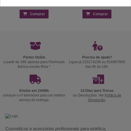
Comprar
Comprar
Portes Grátis
Precisa de ajuda?
a partir de 39€ apenas para Península
Ligue já 220174236 ou 916967800
Ibérica exceto Ilhas *
das 9h às 18h.
Envios em 24/48h
14 Dias para Trocas
coloque o nº telemóvel para um melhor
ou Devoluções. Ver
Politica de
serviço de entrega.
Devolução
.
Cosméticos e acessórios profissionais para estética,