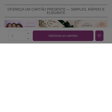
OFEREÇA UM CARTÃO PRESENTE — SIMPLES, RÁPIDO E
ELEGANTE
Adicionar ao carrinho
COMPRAR CARTÃO PRESENTE
PROMOÇÕES E REDUÇÕES
Todas as promoções e reduções de preço constantes na
nossa loja online são válidas de 01/06/2026 A 31/08/2026
INFORMAÇÕES
BLOG DE BELEZA